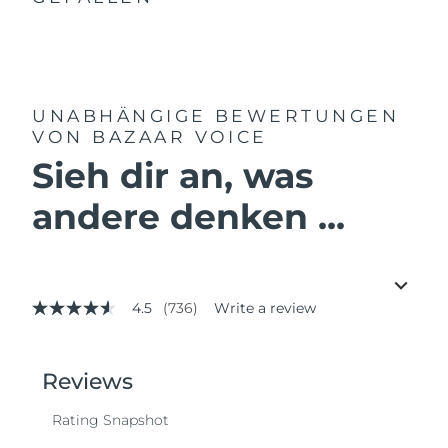
UNABHÄNGIGE BEWERTUNGEN
VON BAZAAR VOICE
Sieh dir an, was
andere denken ...
4.5
(736)
Write a review
4.5
out
of
5
stars,
average
rating
value.
Read