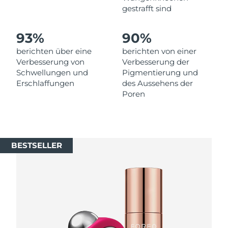
Erwartete Lieferung
Monaco
gestrafft sind
11/08/2026
Erwartete Lieferung
93%
90%
Niederlande
10/08/2026
berichten über eine
berichten von einer
Verbesserung von
Verbesserung der
Erwartete Lieferung
Neuseeland
Schwellungen und
Pigmentierung und
10/08/2026
Erschlaffungen
des Aussehens der
Poren
Erwartete Lieferung
Norwegen
10/08/2026
Erwartete Lieferung
Oman
13/08/2026
BESTSELLER
Erwartete Lieferung
Philippinen
13/08/2026
Erwartete Lieferung
Polen
11/08/2026
Erwartete Lieferung
Portugal
10/08/2026