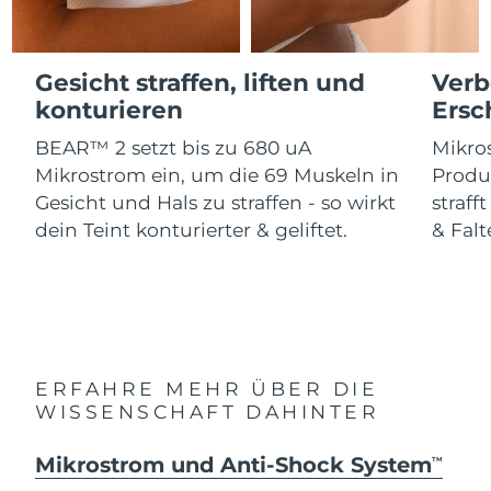
Advanced pore care essentials
For healthy hair
Erwartete Lieferung
18% PAP
Gibraltar
Kosmetik
Männer
14/08/2026
Gesicht straffen, liften und
Verb
Erwartete Lieferung
Griechenland
10/08/2026
konturieren
Ersc
BEAR™ 2 setzt bis zu 680 uA
Mikros
Sonderverwaltungsregion
Erwartete Lieferung
Kaufe alles
Hongkong
11/08/2026
Mikrostrom ein, um die 69 Muskeln in
Produ
Gesicht und Hals zu straffen - so wirkt
straff
Erwartete Lieferung
dein Teint konturierter & geliftet.
& Falt
Ungarn
10/08/2026
FOREO APP
Erwartete Lieferung
Island
ÜBER
11/08/2026
Erwartete Lieferung
Indonesien
08/08/2026
ERFAHRE MEHR ÜBER DIE
WISSENSCHAFT DAHINTER
Erwartete Lieferung
Irland
10/08/2026
Mikrostrom und Anti-Shock System
TM
Erwartete Lieferung