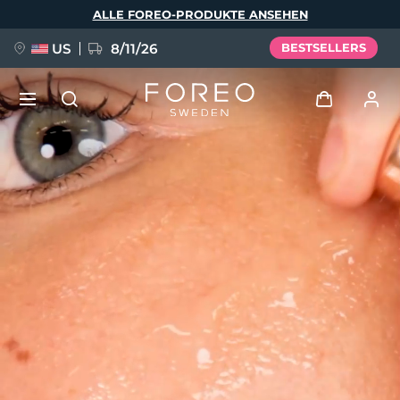
Direkt
ALLE FOREO-PRODUKTE ANSEHEN
zum
Inhalt
US
8/11/26
BESTSELLERS
NEU
Anmelden
Sprache
BREAKING NEWS
Benutzerkonto
English
Deutsch
Español
Meine Geräte
FAQ™ Pure Beauty-Tech Elixir
Français
Italiano
Português
Meine Bestellungen
Polski
Svenska
Русский
Türkçe
简体中文
繁體中文
Meine Adressen
issa™ Teeth Whitening Set
Meine Abonnements