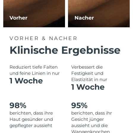
Erwartete Lieferung
Libanon
11/08/2026
Vorher
Nacher
Erwartete Lieferung
Litauen
10/08/2026
VORHER & NACHER
Erwartete Lieferung
Luxemburg
Klinische Ergebnisse
10/08/2026
Sonderverwaltungsregion
Erwartete Lieferung
Reduziert tiefe Falten
Verbessert die
Macau
12/08/2026
und feine Linien in nur
Festigkeit und
1 Woche
Elastizität in nur
Erwartete Lieferung
Malaysia
1 Woche
13/08/2026
Erwartete Lieferung
Malta
98%
95%
10/08/2026
berichten, dass ihre
berichten, dass ihr
Erwartete Lieferung
Mexiko
Haut gesünder und
Gesicht jünger
14/08/2026
gepflegter aussieht
aussieht und die
Wangenknochen