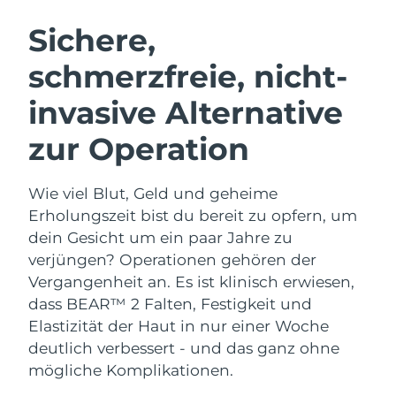
SCHWEDISCHE BEAUTY ROUTINE
Sichere,
schmerzfreie, nicht-
Erwartete Lieferung
Australien
13/08/2026
invasive Alternative
Gesichtsreinigung
Gesichtsstraffung
Erwartete Lieferung
Österreich
LUNA™ 4 Set
BEAR™ 2 Set
zur Operation
10/08/2026
Anti-aging massage
Microcurrent toning
Erwartete Lieferung
Bahrain
Wie viel Blut, Geld und geheime
11/08/2026
Hydratisierung
Mundpflege
Erholungszeit bist du bereit zu opfern, um
LUNA™ 4 Plus
BEAR™ 2 go
Erwartete Lieferung
dein Gesicht um ein paar Jahre zu
Belgien
UFO™ 3 Set
issa™ 4
10/08/2026
Massage, LED heating
Microcurrent toning on-the-go
verjüngen? Operationen gehören der
FAQ™ ANTI-AGING-BEHANDLUNG
Deep facial hydration
Hybrid silicone sonic toothbrush
Vergangenheit an. Es ist klinisch erwiesen,
Erwartete Lieferung
Bermuda
16/08/2026
dass BEAR™ 2 Falten, Festigkeit und
NEW
LUNA™ 4 Men
BEAR™ 2 eyes & lips
UFO™ 3 LED
Elastizität der Haut in nur einer Woche
issa™ 4 plus
For men, anti-aging massage
Microcurrent line smoothing device
Bosnien und
Erwartete Lieferung
deutlich verbessert - und das ganz ohne
Near-infrared and red light therapy
Smart hybrid silicone sonic toothbrush
Herzegowina
13/08/2026
device
Anti-aging
LED-Behandlungen
mögliche Komplikationen.