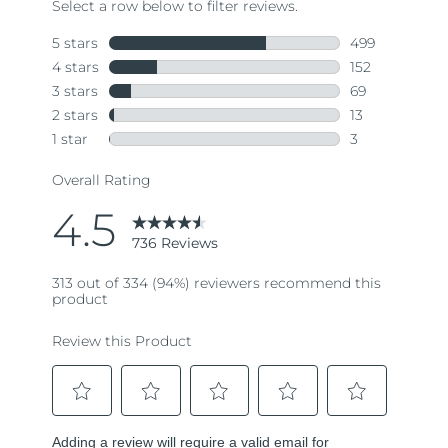
736
Reviews.
Same
page
link.