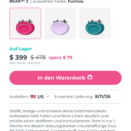
BEAR™ 2
Auswählen Farbe:
Fuchsia
Erwartete Lieferung
Slowakei
10/08/2026
Erwartete Lieferung
Slowenien
10/08/2026
Erwartete Lieferung
Südafrika
18/08/2026
Auf Lager
Erwartete Lieferung
$ 399
$ 478
Südkorea
spare
$ 79
12/08/2026
Inkl. MwSt. und Zoll
Erwartete Lieferung
Spanien
In den Warenkorb
10/08/2026
Erwartete Lieferung
Schweden
10/08/2026
8/11/26
US
Ausliefern:
Erwartete Lieferung:
Erwartete Lieferung
Schweiz
Straffe, festige und tonisiere deine Gesichtsmuskeln,
10/08/2026
verbessere tiefe Falten und feine Linien deutlich und
erhalte einen strafferen und konturierteren Teint in nur 1
Erwartete Lieferung
Woche mit diesem leistungsstarken Hautstraffungs-Duo:
Taiwan
15/08/2026
BEAR™ 2 Mikrostrom-Gesichtsstraffungs-Gerät und dem