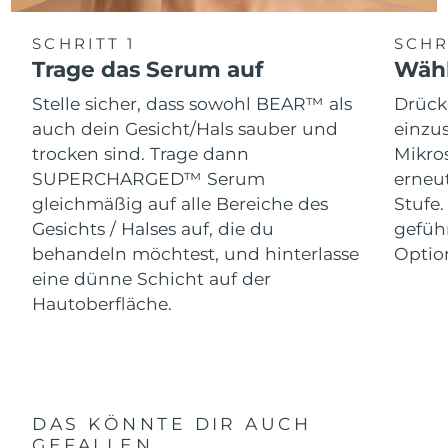
SCHRITT 1
SCHR
Trage das Serum auf
Wähl
Stelle sicher, dass sowohl BEAR™ als
Drück
auch dein Gesicht/Hals sauber und
einzus
trocken sind. Trage dann
Mikro
SUPERCHARGED™ Serum
erneut
gleichmäßig auf alle Bereiche des
Stufe
Gesichts / Halses auf, die du
gefüh
behandeln möchtest, und hinterlasse
Optio
eine dünne Schicht auf der
Hautoberfläche.
DAS KÖNNTE DIR AUCH
GEFALLEN