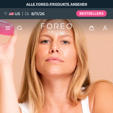
Direkt
ALLE FOREO-PRODUKTE ANSEHEN
zum
Inhalt
US
8/11/26
BESTSELLERS
NEU
Anmelden
Sprache
BREAKING NEWS
Benutzerkonto
English
Deutsch
Español
Meine Geräte
FAQ™ Pure Beauty-Tech Elixir
Français
Italiano
Português
Meine Bestellungen
Polski
Svenska
Русский
Türkçe
简体中文
繁體中文
Meine Adressen
issa™ Teeth Whitening Set
Meine Abonnements