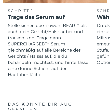
SCHRITT 1
SCHR
Trage das Serum auf
Wähl
Stelle sicher, dass sowohl BEAR™ als
Drück
auch dein Gesicht/Hals sauber und
einzus
trocken sind. Trage dann
Mikro
SUPERCHARGED™ Serum
erneut
gleichmäßig auf alle Bereiche des
Stufe
Gesichts / Halses auf, die du
gefüh
behandeln möchtest, und hinterlasse
Optio
eine dünne Schicht auf der
Hautoberfläche.
DAS KÖNNTE DIR AUCH
GEFALLEN