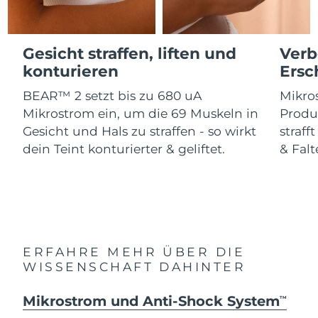
Advanced pore care essentials
For healthy hair
18% PAP
Kosmetik
Männer
Isle of Man
Erwartete Lieferung
8/12/26
Gesicht straffen, liften und
Verb
Israel
Erwartete Lieferung
8/14/26
konturieren
Ersc
BEAR™ 2 setzt bis zu 680 uA
Mikros
Italien
Erwartete Lieferung
8/10/26
Kaufe alles
Mikrostrom ein, um die 69 Muskeln in
Produ
Japan
Erwartete Lieferung
8/13/26
Gesicht und Hals zu straffen - so wirkt
straff
dein Teint konturierter & geliftet.
& Falt
Jersey
Erwartete Lieferung
8/15/26
FOREO APP
Kasachstan
Erwartete Lieferung
8/12/26
ÜBER
Kuwait
Erwartete Lieferung
8/10/26
ERFAHRE MEHR ÜBER DIE
Lettland
Erwartete Lieferung
8/10/26
WISSENSCHAFT DAHINTER
Libanon
Erwartete Lieferung
8/11/26
Mikrostrom und Anti-Shock System
TM