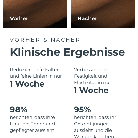
Norwegen
Erwartete Lieferung
8/10/26
Oman
Erwartete Lieferung
8/13/26
Vorher
Nacher
Philippinen
Erwartete Lieferung
8/13/26
VORHER & NACHER
Polen
Erwartete Lieferung
8/11/26
Klinische Ergebnisse
Portugal
Erwartete Lieferung
8/10/26
Reduziert tiefe Falten
Verbessert die
Puerto Rico
und feine Linien in nur
Festigkeit und
Erwartete Lieferung
8/12/26
1 Woche
Elastizität in nur
1 Woche
Katar
Erwartete Lieferung
8/11/26
Réunion
Erwartete Lieferung
8/15/26
98%
95%
berichten, dass ihre
berichten, dass ihr
Rumänien
Erwartete Lieferung
8/10/26
Haut gesünder und
Gesicht jünger
gepflegter aussieht
aussieht und die
Russland
Erwartete Lieferung
8/18/26
Wangenknochen