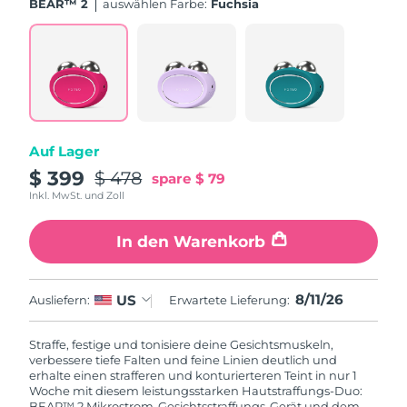
BEAR™ 2
Auswählen Farbe:
Fuchsia
Auf Lager
$ 399
$ 478
spare
$ 79
Inkl. MwSt. und Zoll
In den Warenkorb
8/11/26
US
Ausliefern:
Erwartete Lieferung:
Straffe, festige und tonisiere deine Gesichtsmuskeln,
verbessere tiefe Falten und feine Linien deutlich und
erhalte einen strafferen und konturierteren Teint in nur 1
Woche mit diesem leistungsstarken Hautstraffungs-Duo:
BEAR™ 2 Mikrostrom-Gesichtsstraffungs-Gerät und dem