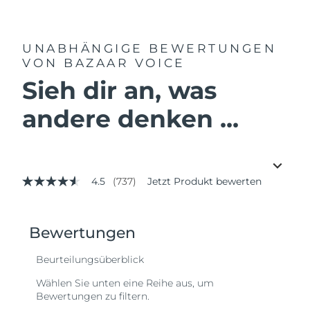
UNABHÄNGIGE BEWERTUNGEN
VON BAZAAR VOICE
Sieh dir an, was
andere denken ...
4.5
(737)
Jetzt Produkt bewerten
4.5
von
5
Sternen,
Durchschnittswert
der
Bewertung.
Read
737
Reviews.
Link
auf