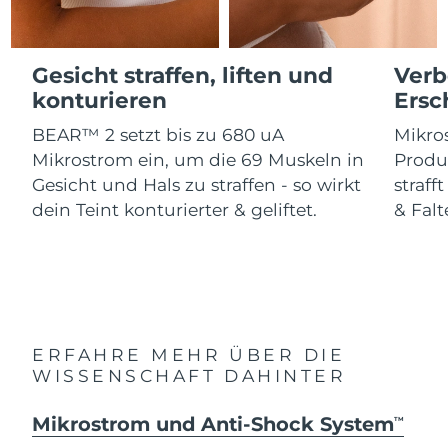
Advanced pore care essentials
For healthy hair
18% PAP
Kosmetik
Männer
Isle of Man
Erwartete Lieferung
8/12/26
Gesicht straffen, liften und
Verb
Israel
Erwartete Lieferung
8/14/26
konturieren
Ersc
BEAR™ 2 setzt bis zu 680 uA
Mikros
Italien
Erwartete Lieferung
8/10/26
Kaufe alles
Mikrostrom ein, um die 69 Muskeln in
Produ
Japan
Erwartete Lieferung
8/13/26
Gesicht und Hals zu straffen - so wirkt
straff
dein Teint konturierter & geliftet.
& Falt
Jersey
Erwartete Lieferung
8/15/26
FOREO APP
Kasachstan
Erwartete Lieferung
8/12/26
ÜBER
Kuwait
Erwartete Lieferung
8/10/26
ERFAHRE MEHR ÜBER DIE
Lettland
Erwartete Lieferung
8/10/26
WISSENSCHAFT DAHINTER
Libanon
Erwartete Lieferung
8/11/26
Mikrostrom und Anti-Shock System
TM