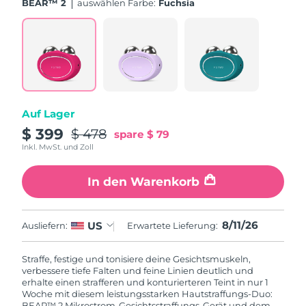
BEAR™ 2
Auswählen Farbe:
Fuchsia
Auf Lager
$ 399
$ 478
spare
$ 79
Inkl. MwSt. und Zoll
In den Warenkorb
8/11/26
US
Ausliefern:
Erwartete Lieferung:
Straffe, festige und tonisiere deine Gesichtsmuskeln,
verbessere tiefe Falten und feine Linien deutlich und
erhalte einen strafferen und konturierteren Teint in nur 1
Woche mit diesem leistungsstarken Hautstraffungs-Duo:
BEAR™ 2 Mikrostrom-Gesichtsstraffungs-Gerät und dem