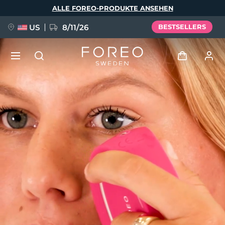
Direkt
ALLE FOREO-PRODUKTE ANSEHEN
zum
Inhalt
US
8/11/26
BESTSELLERS
NEU
Anmelden
Sprache
BREAKING NEWS
Benutzerkonto
English
Deutsch
Español
Meine Geräte
FAQ™ Pure Beauty-Tech Elixir
Français
Italiano
Português
Meine Bestellungen
Polski
Svenska
Русский
Türkçe
简体中文
繁體中文
Meine Adressen
issa™ Teeth Whitening Set
Meine Abonnements