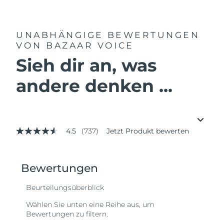
UNABHÄNGIGE BEWERTUNGEN
VON BAZAAR VOICE
Sieh dir an, was
andere denken ...
4.5
(737)
Jetzt Produkt bewerten
4.5
von
5
Sternen,
Durchschnittswert
der
Bewertung.
Read
737
Reviews.
Link
auf