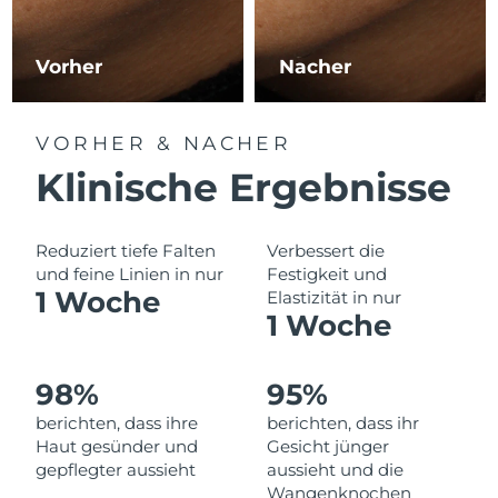
Norwegen
Erwartete Lieferung
8/10/26
Oman
Erwartete Lieferung
8/13/26
Vorher
Nacher
Philippinen
Erwartete Lieferung
8/13/26
VORHER & NACHER
Polen
Erwartete Lieferung
8/11/26
Klinische Ergebnisse
Portugal
Erwartete Lieferung
8/10/26
Reduziert tiefe Falten
Verbessert die
Puerto Rico
und feine Linien in nur
Festigkeit und
Erwartete Lieferung
8/12/26
1 Woche
Elastizität in nur
1 Woche
Katar
Erwartete Lieferung
8/11/26
Réunion
Erwartete Lieferung
8/15/26
98%
95%
berichten, dass ihre
berichten, dass ihr
Rumänien
Erwartete Lieferung
8/10/26
Haut gesünder und
Gesicht jünger
gepflegter aussieht
aussieht und die
Russland
Erwartete Lieferung
8/18/26
Wangenknochen