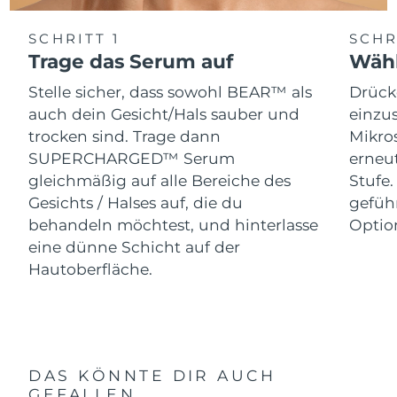
SCHRITT 1
SCHR
Trage das Serum auf
Wähl
Stelle sicher, dass sowohl BEAR™ als
Drück
auch dein Gesicht/Hals sauber und
einzus
trocken sind. Trage dann
Mikro
SUPERCHARGED™ Serum
erneut
gleichmäßig auf alle Bereiche des
Stufe
Gesichts / Halses auf, die du
gefüh
behandeln möchtest, und hinterlasse
Optio
eine dünne Schicht auf der
Hautoberfläche.
DAS KÖNNTE DIR AUCH
GEFALLEN