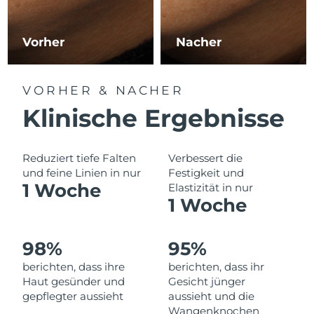
Norwegen
Erwartete Lieferung
10/08/26
Oman
Erwartete Lieferung
13/08/26
Vorher
Nacher
Philippinen
Erwartete Lieferung
13/08/26
VORHER & NACHER
Polen
Erwartete Lieferung
11/08/26
Klinische Ergebnisse
Portugal
Erwartete Lieferung
10/08/26
Reduziert tiefe Falten
Verbessert die
Puerto Rico
und feine Linien in nur
Festigkeit und
Erwartete Lieferung
12/08/26
1 Woche
Elastizität in nur
1 Woche
Katar
Erwartete Lieferung
11/08/26
Réunion
Erwartete Lieferung
15/08/26
98%
95%
berichten, dass ihre
berichten, dass ihr
Rumänien
Erwartete Lieferung
10/08/26
Haut gesünder und
Gesicht jünger
gepflegter aussieht
aussieht und die
Russland
Erwartete Lieferung
18/08/26
Wangenknochen