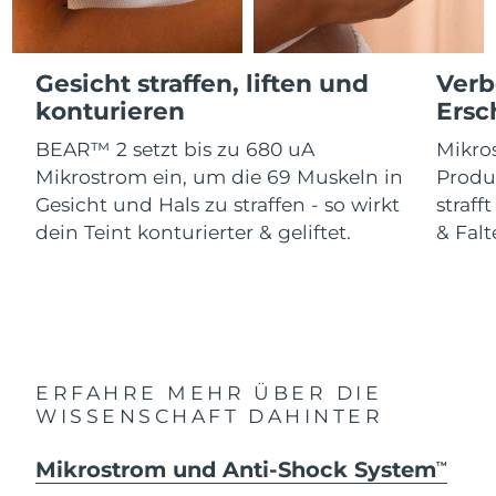
Advanced pore care essentials
For healthy hair
18% PAP
Kosmetik
Männer
Isle of Man
Erwartete Lieferung
12/08/26
Gesicht straffen, liften und
Verb
Israel
Erwartete Lieferung
14/08/26
konturieren
Ersc
BEAR™ 2 setzt bis zu 680 uA
Mikros
Italien
Erwartete Lieferung
10/08/26
Kaufe alles
Mikrostrom ein, um die 69 Muskeln in
Produ
Japan
Erwartete Lieferung
13/08/26
Gesicht und Hals zu straffen - so wirkt
straff
dein Teint konturierter & geliftet.
& Falt
Jersey
Erwartete Lieferung
15/08/26
FOREO APP
Kasachstan
Erwartete Lieferung
12/08/26
ÜBER
Kuwait
Erwartete Lieferung
10/08/26
ERFAHRE MEHR ÜBER DIE
Lettland
Erwartete Lieferung
10/08/26
WISSENSCHAFT DAHINTER
Libanon
Erwartete Lieferung
11/08/26
Mikrostrom und Anti-Shock System
TM