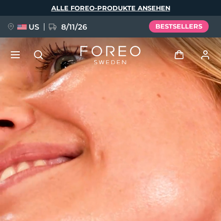
Direkt
ALLE FOREO-PRODUKTE ANSEHEN
zum
Inhalt
US
8/11/26
BESTSELLERS
NEU
Anmelden
Sprache
BREAKING NEWS
Benutzerkonto
English
Deutsch
Español
Meine Geräte
FAQ™ Pure Beauty-Tech Elixir
Français
Italiano
Português
Meine Bestellungen
Polski
Svenska
Русский
Türkçe
简体中文
繁體中文
Meine Adressen
issa™ Teeth Whitening Set
Meine Abonnements