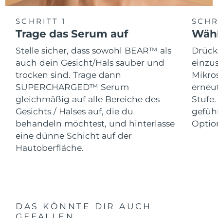
SCHRITT 1
SCHR
Trage das Serum auf
Wähl
Stelle sicher, dass sowohl BEAR™ als
Drück
auch dein Gesicht/Hals sauber und
einzus
trocken sind. Trage dann
Mikro
SUPERCHARGED™ Serum
erneut
gleichmäßig auf alle Bereiche des
Stufe
Gesichts / Halses auf, die du
gefüh
behandeln möchtest, und hinterlasse
Optio
eine dünne Schicht auf der
Hautoberfläche.
DAS KÖNNTE DIR AUCH
GEFALLEN