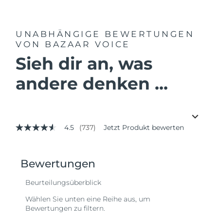
UNABHÄNGIGE BEWERTUNGEN
VON BAZAAR VOICE
Sieh dir an, was
andere denken ...
4.5
(737)
Jetzt Produkt bewerten
4.5
von
5
Sternen,
Durchschnittswert
der
Bewertung.
Read
737
Reviews.
Link
auf