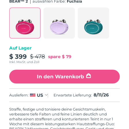
BEAR™ 2
Auswählen Farbe:
Fuchsia
Auf Lager
$ 399
$ 478
spare
$ 79
Inkl. MwSt. und Zoll
In den Warenkorb
8/11/26
US
Ausliefern:
Erwartete Lieferung:
Straffe, festige und tonisiere deine Gesichtsmuskeln,
verbessere tiefe Falten und feine Linien deutlich und
erhalte einen strafferen und konturierteren Teint in nur 1
Woche mit diesem leistungsstarken Hautstraffungs-Duo:
BEAR™ 2 Mikrostrom-Gesichtsstraffungs-Gerät und dem