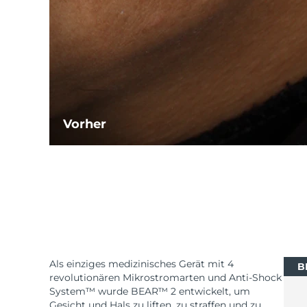
Vorher
Als einziges medizinisches Gerät mit 4
B
revolutionären Mikrostromarten und Anti-Shock
System™ wurde BEAR™ 2 entwickelt, um
Gesicht und Hals zu liften, zu straffen und zu