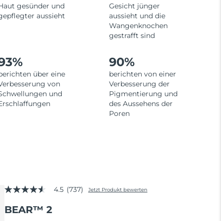
Haut gesünder und
Gesicht jünger
gepflegter aussieht
aussieht und die
Wangenknochen
gestrafft sind
93%
90%
berichten über eine
berichten von einer
Verbesserung von
Verbesserung der
Schwellungen und
Pigmentierung und
Erschlaffungen
des Aussehens der
Poren
4.5
(737)
Jetzt Produkt bewerten
4.5
von
BEAR™ 2
5
Sternen,