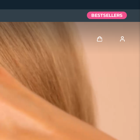
BESTSELLERS
Anmelden
Benutzerkonto
Meine Geräte
Meine Bestellungen
Meine Adressen
Meine Abonnements