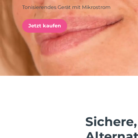
Tonisierendes Gerät mit Mikrostrom
issa™ Teeth Whitening Set
Jetzt kaufen
FAQ™ Dual LED Panel
BELIEBT
Sonderangebote
Bestseller
Sichere,
Alternat