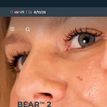
Direkt
zum
Inhalt
US
8/10/26
NEU
BREAKING NEWS
FAQ™ Pure Beauty-Tech Elixir
BEAR
2
TM