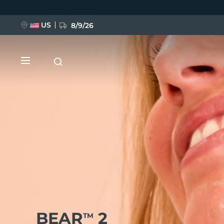
Direkt
zum
Inhalt
US
8/9/26
NEU
BREAKING NEWS
FAQ™ Pure Beauty-Tech Elixir
BEAR
2
TM