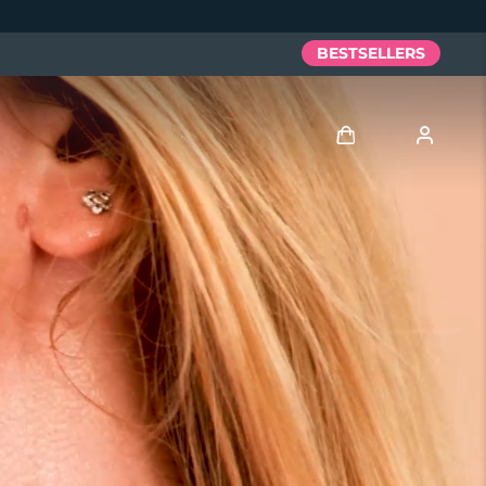
BESTSELLERS
Anmelden
Benutzerkonto
Meine Geräte
Meine Bestellungen
Meine Adressen
Meine Abonnements