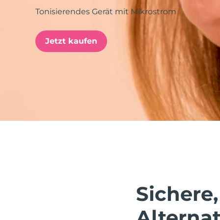
Tonisierendes Gerät mit Mikrostrom
issa™ Teeth Whitening Set
Jetzt kaufen
FAQ™ Dual LED Panel
BELIEBT
Sonderangebote
Bestseller
Sichere,
Alternat