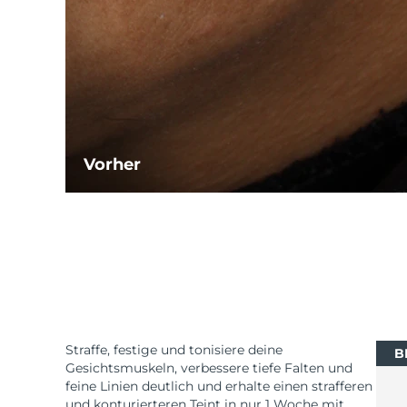
Vorher
Straffe, festige und tonisiere deine
B
Gesichtsmuskeln, verbessere tiefe Falten und
feine Linien deutlich und erhalte einen strafferen
und konturierteren Teint in nur 1 Woche mit