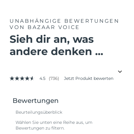
UNABHÄNGIGE BEWERTUNGEN
VON BAZAAR VOICE
Sieh dir an, was
andere denken ...
4.5
(736)
Jetzt Produkt bewerten
4.5
von
5
Sternen,
Durchschnittswert
der
Bewertung.
Read
736
Reviews.
Link
auf