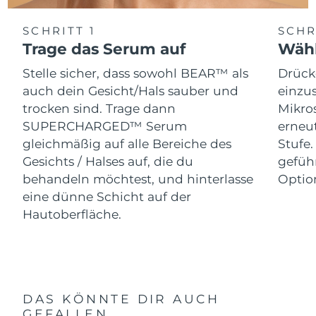
SCHRITT 1
SCHR
Trage das Serum auf
Wähl
Stelle sicher, dass sowohl BEAR™ als
Drück
auch dein Gesicht/Hals sauber und
einzus
trocken sind. Trage dann
Mikro
SUPERCHARGED™ Serum
erneut
gleichmäßig auf alle Bereiche des
Stufe
Gesichts / Halses auf, die du
gefüh
behandeln möchtest, und hinterlasse
Optio
eine dünne Schicht auf der
Hautoberfläche.
DAS KÖNNTE DIR AUCH
GEFALLEN