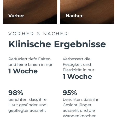
Norwegen
Erwartete Lieferung
8/9/26
Oman
Erwartete Lieferung
8/12/26
Vorher
Nacher
Philippinen
Erwartete Lieferung
8/12/26
VORHER & NACHER
Polen
Erwartete Lieferung
8/10/26
Klinische Ergebnisse
Portugal
Erwartete Lieferung
8/9/26
Reduziert tiefe Falten
Verbessert die
Puerto Rico
und feine Linien in nur
Festigkeit und
Erwartete Lieferung
8/11/26
1 Woche
Elastizität in nur
1 Woche
Katar
Erwartete Lieferung
8/10/26
Réunion
Erwartete Lieferung
8/14/26
98%
95%
berichten, dass ihre
berichten, dass ihr
Rumänien
Erwartete Lieferung
8/9/26
Haut gesünder und
Gesicht jünger
gepflegter aussieht
aussieht und die
Russland
Erwartete Lieferung
8/17/26
Wangenknochen