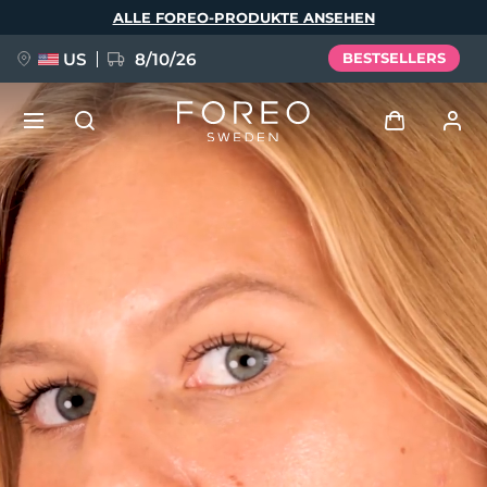
Direkt
ALLE FOREO-PRODUKTE ANSEHEN
zum
Inhalt
US
8/10/26
BESTSELLERS
NEU
Anmelden
Sprache
BREAKING NEWS
Benutzerkonto
English
Deutsch
Español
Meine Geräte
FAQ™ Pure Beauty-Tech Elixir
Français
Italiano
Português
Meine Bestellungen
Polski
Svenska
Русский
Türkçe
简体中文
繁體中文
Meine Adressen
issa™ Teeth Whitening Set
Meine Abonnements