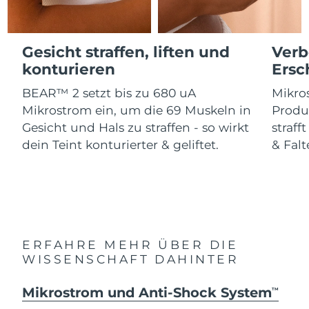
Advanced pore care essentials
For healthy hair
18% PAP
Kosmetik
Männer
Isle of Man
Erwartete Lieferung
8/11/26
Gesicht straffen, liften und
Verb
Israel
Erwartete Lieferung
8/13/26
konturieren
Ersc
BEAR™ 2 setzt bis zu 680 uA
Mikros
Italien
Erwartete Lieferung
8/9/26
Kaufe alles
Mikrostrom ein, um die 69 Muskeln in
Produ
Japan
Erwartete Lieferung
8/12/26
Gesicht und Hals zu straffen - so wirkt
straff
dein Teint konturierter & geliftet.
& Falt
Jersey
Erwartete Lieferung
8/14/26
FOREO APP
Kasachstan
Erwartete Lieferung
8/11/26
ÜBER
Kuwait
Erwartete Lieferung
8/9/26
ERFAHRE MEHR ÜBER DIE
Lettland
Erwartete Lieferung
8/9/26
WISSENSCHAFT DAHINTER
Libanon
Erwartete Lieferung
8/10/26
Mikrostrom und Anti-Shock System
TM