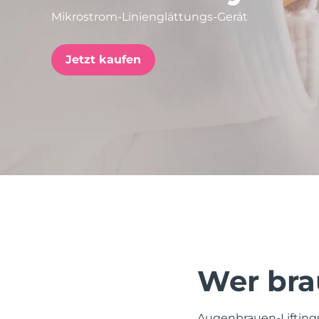
Mikrostrom-Linienglättungs-Gerät
issa™ Teeth Whitening Set
Jetzt kaufen
FAQ™ Dual LED Panel
BELIEBT
Sonderangebote
Bestseller
Wer bra
Augenbrauen-Liftings