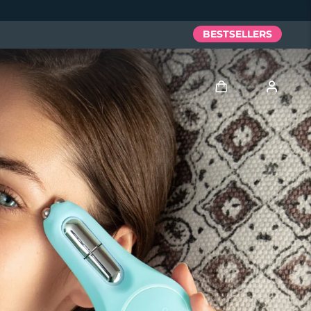
BESTSELLERS
Anmelden
Benutzerkonto
Meine Geräte
Meine Bestellungen
Meine Adressen
Meine Abonnements