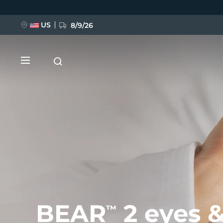
Direkt
zum
Inhalt
US
8/9/26
NEU
BREAKING NEWS
FAQ™ Pure Beauty-Tech Elixir
BEAR
2 eyes &
™