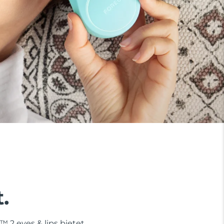
.
 2 eyes & lips bietet