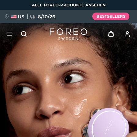
Direkt
ALLE FOREO-PRODUKTE ANSEHEN
zum
Inhalt
US
8/10/26
BESTSELLERS
NEU
Anmelden
Sprache
BREAKING NEWS
Benutzerkonto
English
Deutsch
Español
Meine Geräte
FAQ™ Pure Beauty-Tech Elixir
Français
Italiano
Português
Meine Bestellungen
Polski
Svenska
Русский
Türkçe
简体中文
繁體中文
Meine Adressen
issa™ Teeth Whitening Set
Meine Abonnements