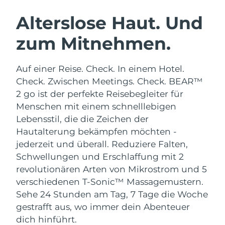
SCHWEDISCHE BEAUTY ROUTINE
Australien
Erwartete Lieferung
12/8/26
Alterslose Haut. Und
Österreich
Erwartete Lieferung
9/8/26
zum Mitnehmen.
Bahrain
Erwartete Lieferung
10/8/26
Gesichtsreinigung
Gesichtsstraffung
Auf einer Reise. Check. In einem Hotel.
Belgien
Erwartete Lieferung
9/8/26
LUNA™ 4 Set
BEAR™ 2 Set
Check. Zwischen Meetings. Check. BEAR™
Anti-aging massage
Microcurrent toning
2 go ist der perfekte Reisebegleiter für
Bermuda
Erwartete Lieferung
15/8/26
Menschen mit einem schnelllebigen
Lebensstil, die die Zeichen der
Hydratisierung
Mundpflege
Bosnien und
Erwartete Lieferung
12/8/26
LUNA™ 4 Plus
BEAR™ 2 go
Hautalterung bekämpfen möchten -
Herzegowina
UFO™ 3 Set
issa™ 4
Massage, LED heating
Microcurrent toning on-the-go
jederzeit und überall.
Reduziere Falten,
FAQ™ ANTI-AGING-BEHANDLUNG
Deep facial hydration
Hybrid silicone sonic toothbrush
Brunei Darussalam
Erwartete Lieferung
14/8/26
Schwellungen und Erschlaffung mit 2
revolutionären Arten von Mikrostrom und 5
NEW
LUNA™ 4 Men
BEAR™ 2 eyes & lips
Bulgarien
Erwartete Lieferung
9/8/26
verschiedenen T-Sonic™ Massagemustern.
UFO™ 3 LED
issa™ 4 plus
For men, anti-aging massage
Microcurrent line smoothing device
Sehe 24 Stunden am Tag, 7 Tage die Woche
Near-infrared and red light therapy
Kanada
Smart hybrid silicone sonic toothbrush
Erwartete Lieferung
13/8/26
gestrafft aus, wo immer dein Abenteuer
device
Anti-aging
LED-Behandlungen
dich hinführt.