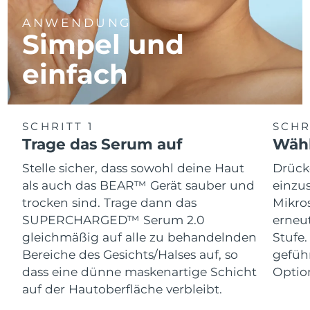
ANWENDUNG
Simpel und
einfach
SCHRITT 1
SCHR
Trage das Serum auf
Wähl
Stelle sicher, dass sowohl deine Haut
Drück
als auch das BEAR™ Gerät sauber und
einzus
trocken sind. Trage dann das
Mikro
SUPERCHARGED™ Serum 2.0
erneut
gleichmäßig auf alle zu behandelnden
Stufe
Bereiche des Gesichts/Halses auf, so
gefüh
dass eine dünne maskenartige Schicht
Optio
auf der Hautoberfläche verbleibt.