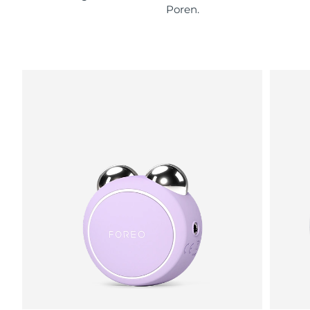
Poren.
Saudi-Arabien
Erwartete Lieferung
10/8/26
Singapur
Erwartete Lieferung
11/8/26
Slowakei
Erwartete Lieferung
9/8/26
Slowenien
Erwartete Lieferung
9/8/26
Südafrika
Erwartete Lieferung
17/8/26
Südkorea
Erwartete Lieferung
11/8/26
Spanien
Erwartete Lieferung
9/8/26
Schweden
Erwartete Lieferung
9/8/26
Schweiz
Erwartete Lieferung
9/8/26