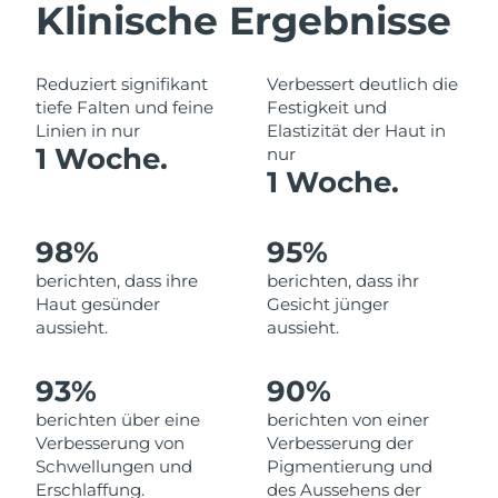
Klinische Ergebnisse
Norwegen
Erwartete Lieferung
9/8/26
Oman
Erwartete Lieferung
12/8/26
Reduziert signifikant
Verbessert deutlich die
tiefe Falten und feine
Festigkeit und
Philippinen
Erwartete Lieferung
12/8/26
Linien in nur
Elastizität der Haut in
1 Woche.
nur
Polen
Erwartete Lieferung
10/8/26
1 Woche.
Portugal
Erwartete Lieferung
9/8/26
98%
95%
Puerto Rico
Erwartete Lieferung
11/8/26
berichten, dass ihre
berichten, dass ihr
Haut gesünder
Gesicht jünger
Katar
Erwartete Lieferung
10/8/26
aussieht.
aussieht.
Réunion
Erwartete Lieferung
14/8/26
93%
90%
berichten über eine
berichten von einer
Rumänien
Erwartete Lieferung
9/8/26
Verbesserung von
Verbesserung der
Schwellungen und
Pigmentierung und
Russland
Erwartete Lieferung
17/8/26
Erschlaffung.
des Aussehens der