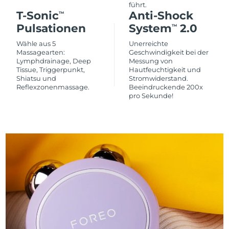
führt.
T-Sonic
Anti-Shock
TM
Pulsationen
System
2.0
TM
Wähle aus 5
Unerreichte
Massagearten:
Geschwindigkeit bei der
Lymphdrainage, Deep
Messung von
Tissue, Triggerpunkt,
Hautfeuchtigkeit und
Shiatsu und
Stromwiderstand.
Reflexzonenmassage.
Beeindruckende 200x
pro Sekunde!