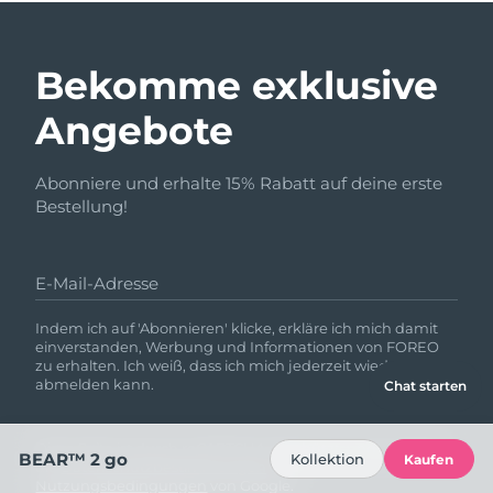
Bekomme exklusive
Angebote
Abonniere und erhalte 15% Rabatt auf deine erste
Bestellung!
E-Mail-Adresse
Indem ich auf 'Abonnieren' klicke, erkläre ich mich damit
einverstanden, Werbung und Informationen von FOREO
zu erhalten. Ich weiß, dass ich mich jederzeit wieder
abmelden kann.
Chat starten
Diese Seite ist durch reCAPTCHA geschützt, und es gelten
BEAR™ 2 go
Kollektion
Kaufen
die
Datenschutzbestimmungen
und
Nutzungsbedingungen
von Google.