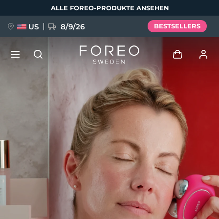
Direkt
ALLE FOREO-PRODUKTE ANSEHEN
zum
Inhalt
US
8/9/26
BESTSELLERS
NEU
Anmelden
Sprache
BREAKING NEWS
Benutzerkonto
English
Deutsch
Español
Meine Geräte
FAQ™ Pure Beauty-Tech Elixir
Français
Italiano
Português
Meine Bestellungen
Polski
Svenska
Русский
Türkçe
简体中文
繁體中文
Meine Adressen
issa™ Teeth Whitening Set
Meine Abonnements