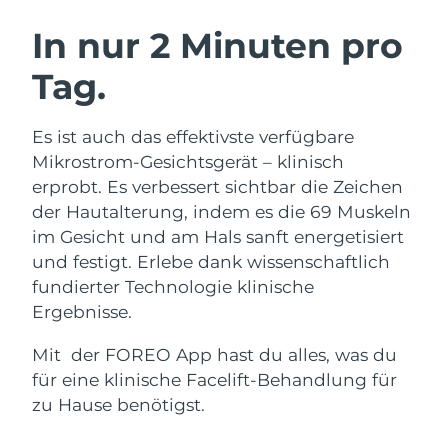
SCHWEDISCHE BEAUTY ROUTINE
Australien
Erwartete Lieferung
8/11/26
In nur 2 Minuten pro
Österreich
Erwartete Lieferung
8/8/26
Tag.
Bahrain
Erwartete Lieferung
8/9/26
Gesichtsreinigung
Gesichtsstraffung
Es ist auch das effektivste verfügbare
Belgien
Erwartete Lieferung
8/8/26
LUNA™ 4 Set
BEAR™ 2 Set
Mikrostrom-Gesichtsgerät – klinisch
Anti-aging massage
Microcurrent toning
erprobt. Es verbessert sichtbar die Zeichen
Bermuda
Erwartete Lieferung
8/14/26
der Hautalterung, indem es die 69 Muskeln
im Gesicht und am Hals sanft energetisiert
Hydratisierung
Mundpflege
Bosnien und
Erwartete Lieferung
8/11/26
LUNA™ 4 Plus
BEAR™ 2 go
und festigt. Erlebe dank wissenschaftlich
Herzegowina
UFO™ 3 Set
issa™ 4
Massage, LED heating
Microcurrent toning on-the-go
fundierter Technologie klinische
FAQ™ ANTI-AGING-BEHANDLUNG
Deep facial hydration
Hybrid silicone sonic toothbrush
Brunei Darussalam
Erwartete Lieferung
8/13/26
Ergebnisse.
NEW
Mit der FOREO App hast du alles, was du
LUNA™ 4 Men
BEAR™ 2 eyes & lips
Bulgarien
Erwartete Lieferung
8/8/26
UFO™ 3 LED
issa™ 4 plus
für eine klinische Facelift-Behandlung für
For men, anti-aging massage
Microcurrent line smoothing device
Near-infrared and red light therapy
Kanada
zu Hause benötigst.
Smart hybrid silicone sonic toothbrush
Erwartete Lieferung
8/12/26
device
Anti-aging
LED-Behandlungen