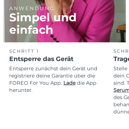
ANWENDUNG
Simpel und
einfach
SCHRITT 1
SCHR
Entsperre das Gerät
Trag
Entsperre zunächst dein Gerät und
Stelle
registriere deine Garantie über die
dein 
FOREO For You App.
Lade
die App
sind.
herunter.
Serum
des Ge
behan
dünne