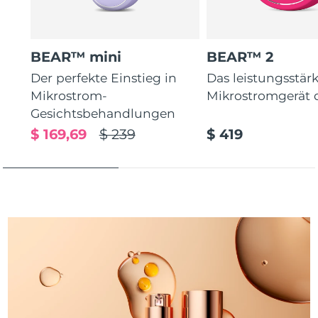
Taiwan
Erwartete Lieferung
8/13/26
Thailand
Erwartete Lieferung
8/12/26
BEAR™ mini
BEAR™ 2
Türkei
Erwartete Lieferung
8/9/26
Der perfekte Einstieg in
Das leistungsstär
Mikrostrom-
Mikrostromgerät 
Vereinigte Arabische
Gesichtsbehandlungen
Erwartete Lieferung
8/9/26
Emirate
$ 169,69
$ 239
$ 419
Vereinigtes
Erwartete Lieferung
8/8/26
Königreich
Vereinigte Staaten
Erwartete Lieferung
8/9/26
Usbekistan
Erwartete Lieferung
8/13/26
Vietnam
Erwartete Lieferung
8/14/26