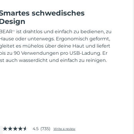
Smartes schwedisches
Design
BEAR
ist drahtlos und einfach zu bedienen, zu
TM
Hause oder unterwegs. Ergonomisch geformt,
gleitet es mühelos über deine Haut und liefert
bis zu 90 Verwendungen pro USB-Ladung. Er
ist auch wasserdicht und einfach zu reinigen.
4.5
(735)
Write a review
4.5