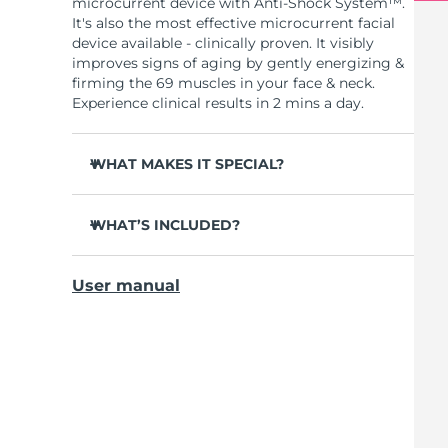
microcurrent device with Anti-Shock System™.
It's also the most effective microcurrent facial
device available - clinically proven. It visibly
improves signs of aging by gently energizing &
firming the 69 muscles in your face & neck.
Experience clinical results in 2 mins a day.
WHAT MAKES IT SPECIAL?
Clinically proven to reduce wrinkles & fine
lines in 1 week.
WHAT’S INCLUDED?
Clinically proven to improve skin firmness &
BEAR
TM
elasticity in 1 week.
User manual
USB charging cable
90% of users notice visible results in just 1
week.
Device stand
95% of users report face looks younger &
Travel pouch
cheekbones more lifted.
Quick start guide
98% report skin looks brighter, more plump,
General manual
nourished & supple.
2-year warranty (Spain, Portugal, Sweden: 3-
10 microcurrent levels. 90 treatments per