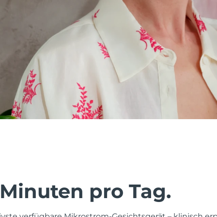
 Minuten pro Tag.
tivste verfügbare Mikrostrom-Gesichtsgerät – klinisch er