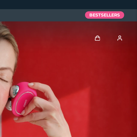
BESTSELLERS
Anmelden
Benutzerkonto
Meine Geräte
Meine Bestellungen
Meine Adressen
Meine Abonnements