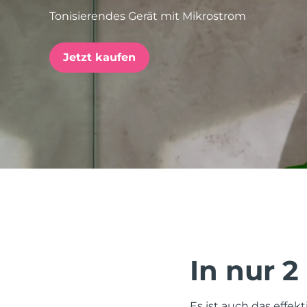
Tonisierendes Gerät mit Mikrostrom
issa™ Teeth Whitening Set
Jetzt kaufen
FAQ™ Dual LED Panel
BELIEBT
Sonderangebote
Bestseller
In nur 2
Es ist auch das effek