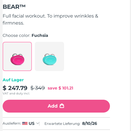
out
BEAR™
of
5
stars,
Full facial workout. To improve wrinkles &
average
firmness.
rating
value.
Read
Choose color:
Fuchsia
735
Reviews.
Same
page
link.
Auf Lager
$ 247.79
$ 349
save
$ 101.21
VAT and duty incl.
Add
8/10/26
US
Ausliefern:
Erwartete Lieferung: