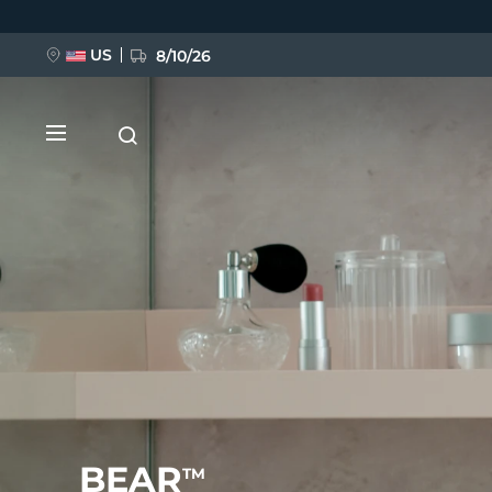
Direkt
zum
Inhalt
US
8/10/26
NEU
BREAKING NEWS
FAQ™ Pure Beauty-Tech Elixir
BEAR
TM