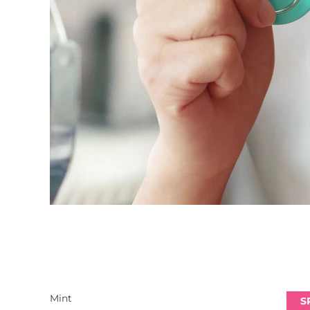
Mint
S