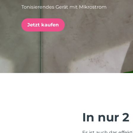
Tonisierendes Gerät mit Mikrostrom
issa™ Teeth Whitening Set
Jetzt kaufen
FAQ™ Dual LED Panel
BELIEBT
Sonderangebote
Bestseller
In nur 2
Es ist auch das effek