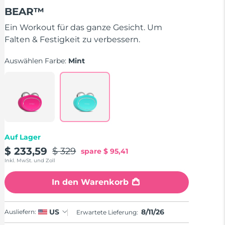
von
BEAR™
5
Sternen,
Durchschnittswert
Ein Workout für das ganze Gesicht. Um
der
Falten & Festigkeit zu verbessern.
Bewertung.
Read
737
Auswählen Farbe:
Mint
Reviews.
Link
auf
derselben
Seite.
Auf Lager
$ 233,59
$ 329
spare
$ 95,41
Inkl. MwSt. und Zoll
In den Warenkorb
8/11/26
US
Ausliefern:
Erwartete Lieferung: