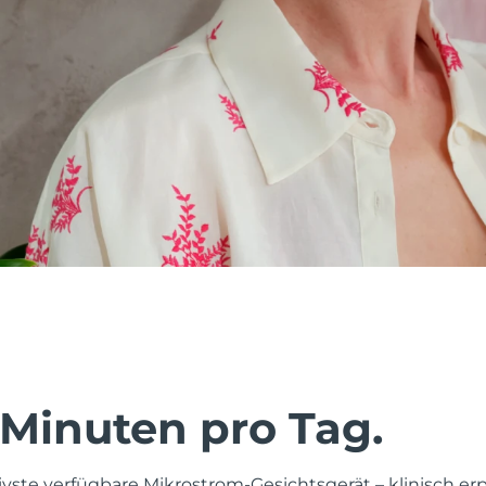
 Minuten pro Tag.
tivste verfügbare Mikrostrom-Gesichtsgerät – klinisch er