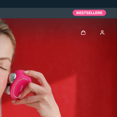
BESTSELLERS
Anmelden
Benutzerkonto
Meine Geräte
Meine Bestellungen
Meine Adressen
Meine Abonnements