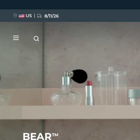
Direkt
zum
Inhalt
US
8/11/26
NEU
BREAKING NEWS
FAQ™ Pure Beauty-Tech Elixir
BEAR
TM