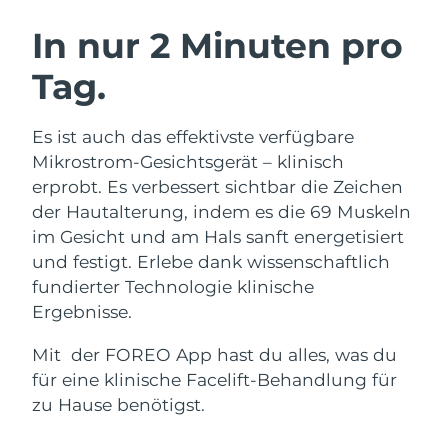
SCHWEDISCHE BEAUTY ROUTINE
Australien
Erwartete Lieferung
8/11/26
In nur 2 Minuten pro
Österreich
Erwartete Lieferung
8/8/26
Tag.
Bahrain
Erwartete Lieferung
8/9/26
Gesichtsreinigung
Gesichtsstraffung
Es ist auch das effektivste verfügbare
Belgien
Erwartete Lieferung
8/8/26
LUNA™ 4 Set
BEAR™ 2 Set
Mikrostrom-Gesichtsgerät – klinisch
Anti-aging massage
Microcurrent toning
erprobt. Es verbessert sichtbar die Zeichen
Bermuda
Erwartete Lieferung
8/14/26
der Hautalterung, indem es die 69 Muskeln
im Gesicht und am Hals sanft energetisiert
Hydratisierung
Mundpflege
Bosnien und
Erwartete Lieferung
8/11/26
LUNA™ 4 Plus
BEAR™ 2 go
und festigt. Erlebe dank wissenschaftlich
Herzegowina
UFO™ 3 Set
issa™ 4
Massage, LED heating
Microcurrent toning on-the-go
fundierter Technologie klinische
FAQ™ ANTI-AGING-BEHANDLUNG
Deep facial hydration
Hybrid silicone sonic toothbrush
Brunei Darussalam
Erwartete Lieferung
8/13/26
Ergebnisse.
NEW
Mit der FOREO App hast du alles, was du
LUNA™ 4 Men
BEAR™ 2 eyes & lips
Bulgarien
Erwartete Lieferung
8/8/26
UFO™ 3 LED
issa™ 4 plus
für eine klinische Facelift-Behandlung für
For men, anti-aging massage
Microcurrent line smoothing device
Near-infrared and red light therapy
Kanada
zu Hause benötigst.
Smart hybrid silicone sonic toothbrush
Erwartete Lieferung
8/12/26
device
Anti-aging
LED-Behandlungen