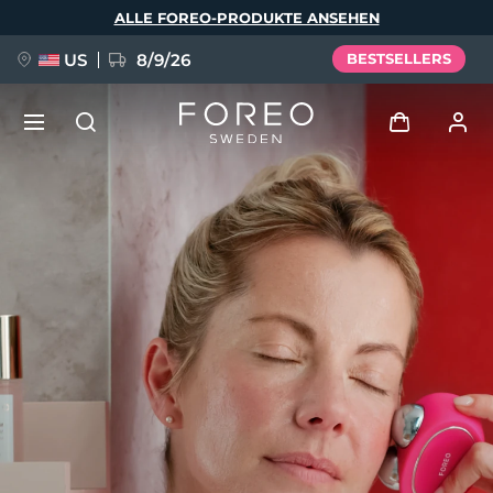
Direkt
ALLE FOREO-PRODUKTE ANSEHEN
zum
Inhalt
US
8/9/26
BESTSELLERS
NEU
Anmelden
Sprache
BREAKING NEWS
Benutzerkonto
English
Deutsch
Español
Meine Geräte
FAQ™ Pure Beauty-Tech Elixir
Français
Italiano
Português
Meine Bestellungen
Polski
Svenska
Русский
Türkçe
简体中文
繁體中文
Meine Adressen
issa™ Teeth Whitening Set
Meine Abonnements