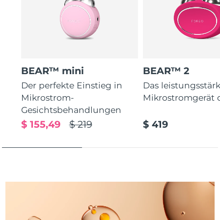
Taiwan
Erwartete Lieferung
8/13/26
Thailand
Erwartete Lieferung
8/12/26
Türkei
Erwartete Lieferung
8/9/26
BEAR™ mini
BEAR™ 2
Vereinigte Arabische
Erwartete Lieferung
8/9/26
Emirate
Der perfekte Einstieg in
Das leistungsstär
Mikrostrom-
Mikrostromgerät 
Vereinigtes
Gesichtsbehandlungen
Erwartete Lieferung
8/8/26
Königreich
$ 155,49
$ 219
$ 419
Vereinigte Staaten
Erwartete Lieferung
8/9/26
Usbekistan
Erwartete Lieferung
8/13/26
Vietnam
Erwartete Lieferung
8/14/26