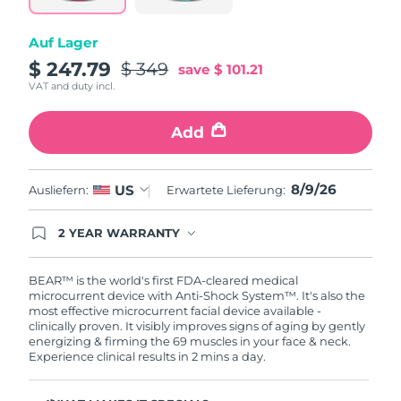
Norwegen
Erwartete Lieferung
8/8/26
Auf Lager
Oman
Erwartete Lieferung
8/11/26
$ 247.79
$ 349
save
$ 101.21
VAT and duty incl.
Philippinen
Erwartete Lieferung
8/11/26
Add
Polen
Erwartete Lieferung
8/9/26
Portugal
Erwartete Lieferung
8/8/26
8/9/26
US
Ausliefern:
Erwartete Lieferung:
Puerto Rico
Erwartete Lieferung
8/10/26
2 YEAR WARRANTY
Ordering today registers you for full FOREO
Katar
Erwartete Lieferung
8/9/26
warranty coverage. This means if you experience
issues within 2-year of purchase, FOREO will
BEAR™ is the world's first FDA-cleared medical
replace your product free of charge.
microcurrent device with Anti-Shock System™. It's also the
Réunion
Erwartete Lieferung
8/13/26
most effective microcurrent facial device available -
clinically proven. It visibly improves signs of aging by gently
energizing & firming the 69 muscles in your face & neck.
Rumänien
Erwartete Lieferung
8/8/26
Experience clinical results in 2 mins a day.
Russland
Erwartete Lieferung
8/16/26