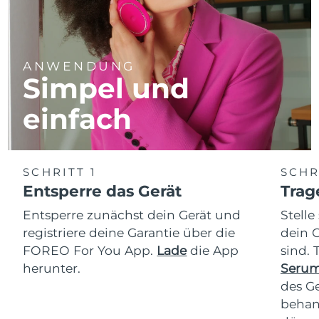
ANWENDUNG
Simpel und
einfach
SCHRITT 1
SCHR
Entsperre das Gerät
Trag
Entsperre zunächst dein Gerät und
Stelle
registriere deine Garantie über die
dein 
FOREO For You App.
Lade
die App
sind.
herunter.
Serum
des Ge
behan