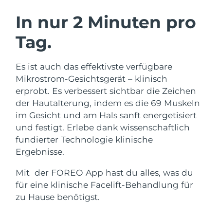
SCHWEDISCHE BEAUTY ROUTINE
Australien
Erwartete Lieferung
8/11/26
In nur 2 Minuten pro
Österreich
Erwartete Lieferung
8/8/26
Tag.
Bahrain
Erwartete Lieferung
8/9/26
Gesichtsreinigung
Gesichtsstraffung
Es ist auch das effektivste verfügbare
Belgien
Erwartete Lieferung
8/8/26
LUNA™ 4 Set
BEAR™ 2 Set
Mikrostrom-Gesichtsgerät – klinisch
Anti-aging massage
Microcurrent toning
erprobt. Es verbessert sichtbar die Zeichen
Bermuda
Erwartete Lieferung
8/14/26
der Hautalterung, indem es die 69 Muskeln
im Gesicht und am Hals sanft energetisiert
Hydratisierung
Mundpflege
Bosnien und
Erwartete Lieferung
8/11/26
LUNA™ 4 Plus
BEAR™ 2 go
und festigt. Erlebe dank wissenschaftlich
Herzegowina
UFO™ 3 Set
issa™ 4
Massage, LED heating
Microcurrent toning on-the-go
fundierter Technologie klinische
FAQ™ ANTI-AGING-BEHANDLUNG
Deep facial hydration
Hybrid silicone sonic toothbrush
Brunei Darussalam
Erwartete Lieferung
8/13/26
Ergebnisse.
NEW
Mit der FOREO App hast du alles, was du
LUNA™ 4 Men
BEAR™ 2 eyes & lips
Bulgarien
Erwartete Lieferung
8/8/26
UFO™ 3 LED
issa™ 4 plus
für eine klinische Facelift-Behandlung für
For men, anti-aging massage
Microcurrent line smoothing device
Near-infrared and red light therapy
Kanada
zu Hause benötigst.
Smart hybrid silicone sonic toothbrush
Erwartete Lieferung
8/12/26
device
Anti-aging
LED-Behandlungen