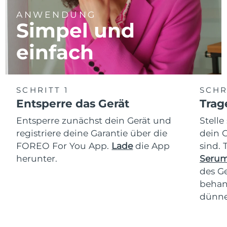
ANWENDUNG
Simpel und
einfach
SCHRITT 1
SCHR
Entsperre das Gerät
Trag
Entsperre zunächst dein Gerät und
Stelle
registriere deine Garantie über die
dein 
FOREO For You App.
Lade
die App
sind.
herunter.
Serum
des Ge
behan
dünne