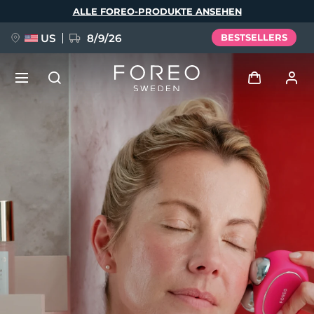
Direkt
ALLE FOREO-PRODUKTE ANSEHEN
zum
Inhalt
US
8/9/26
BESTSELLERS
NEU
Anmelden
Sprache
BREAKING NEWS
Benutzerkonto
English
Deutsch
Español
Meine Geräte
FAQ™ Pure Beauty-Tech Elixir
Français
Italiano
Português
Meine Bestellungen
Polski
Svenska
Русский
Türkçe
简体中文
繁體中文
Meine Adressen
issa™ Teeth Whitening Set
Meine Abonnements