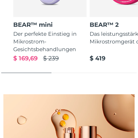
Taiwan
Erwartete Lieferung
8/13/26
Thailand
Erwartete Lieferung
8/12/26
BEAR™ mini
BEAR™ 2
Türkei
Erwartete Lieferung
8/9/26
Der perfekte Einstieg in
Das leistungsstär
Mikrostrom-
Mikrostromgerät 
Vereinigte Arabische
Gesichtsbehandlungen
Erwartete Lieferung
8/9/26
Emirate
$ 169,69
$ 239
$ 419
Vereinigtes
Erwartete Lieferung
8/8/26
Königreich
Vereinigte Staaten
Erwartete Lieferung
8/9/26
Usbekistan
Erwartete Lieferung
8/13/26
Vietnam
Erwartete Lieferung
8/14/26