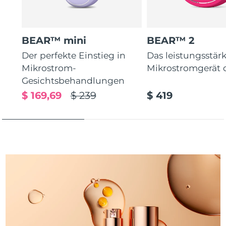
Taiwan
Erwartete Lieferung
8/15/26
Thailand
Erwartete Lieferung
8/14/26
BEAR™ mini
BEAR™ 2
Türkei
Erwartete Lieferung
8/11/26
Der perfekte Einstieg in
Das leistungsstär
Mikrostrom-
Mikrostromgerät 
Vereinigte Arabische
Gesichtsbehandlungen
Erwartete Lieferung
8/11/26
Emirate
$ 169,69
$ 239
$ 419
Vereinigtes
Erwartete Lieferung
8/10/26
Königreich
Vereinigte Staaten
Erwartete Lieferung
8/11/26
Usbekistan
Erwartete Lieferung
8/15/26
Vietnam
Erwartete Lieferung
8/16/26