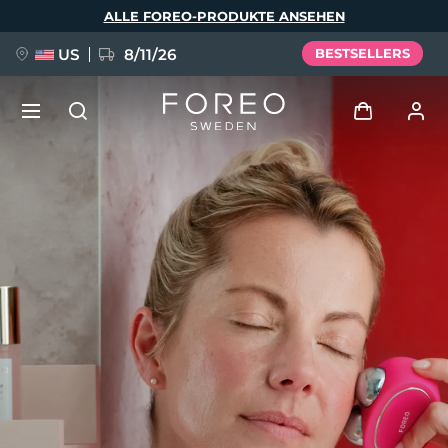
Direkt
ALLE FOREO-PRODUKTE ANSEHEN
zum
Inhalt
US
8/11/26
BESTSELLERS
NEU
Anmelden
Sprache
BREAKING NEWS
Benutzerkonto
English
Deutsch
Español
Meine Geräte
FAQ™ Pure Beauty-Tech Elixir
Français
Italiano
Português
Meine Bestellungen
Polski
Svenska
Русский
Türkçe
简体中文
繁體中文
Meine Adressen
issa™ Teeth Whitening Set
Meine Abonnements