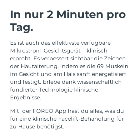
SCHWEDISCHE BEAUTY ROUTINE
Australien
Erwartete Lieferung
8/13/26
In nur 2 Minuten pro
Österreich
Erwartete Lieferung
8/10/26
Tag.
Bahrain
Erwartete Lieferung
8/11/26
Gesichtsreinigung
Gesichtsstraffung
Es ist auch das effektivste verfügbare
Belgien
Erwartete Lieferung
8/10/26
LUNA™ 4 Set
BEAR™ 2 Set
Mikrostrom-Gesichtsgerät – klinisch
Anti-aging massage
Microcurrent toning
erprobt. Es verbessert sichtbar die Zeichen
Bermuda
Erwartete Lieferung
8/16/26
der Hautalterung, indem es die 69 Muskeln
im Gesicht und am Hals sanft energetisiert
Hydratisierung
Mundpflege
Bosnien und
Erwartete Lieferung
8/13/26
LUNA™ 4 Plus
BEAR™ 2 go
und festigt. Erlebe dank wissenschaftlich
Herzegowina
UFO™ 3 Set
issa™ 4
Massage, LED heating
Microcurrent toning on-the-go
fundierter Technologie klinische
FAQ™ ANTI-AGING-BEHANDLUNG
Deep facial hydration
Hybrid silicone sonic toothbrush
Brunei Darussalam
Erwartete Lieferung
8/15/26
Ergebnisse.
NEW
Mit der FOREO App hast du alles, was du
LUNA™ 4 Men
BEAR™ 2 eyes & lips
Bulgarien
Erwartete Lieferung
8/10/26
UFO™ 3 LED
issa™ 4 plus
für eine klinische Facelift-Behandlung für
For men, anti-aging massage
Microcurrent line smoothing device
Near-infrared and red light therapy
Kanada
zu Hause benötigst.
Smart hybrid silicone sonic toothbrush
Erwartete Lieferung
8/14/26
device
Anti-aging
LED-Behandlungen