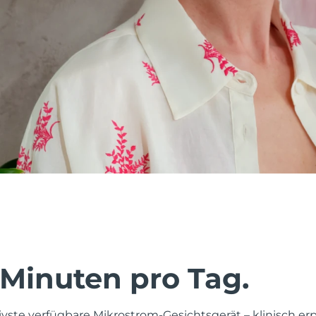
 Minuten pro Tag.
tivste verfügbare Mikrostrom-Gesichtsgerät – klinisch er