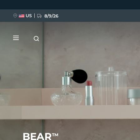
Direkt
zum
Inhalt
US
8/9/26
NEU
BREAKING NEWS
FAQ™ Pure Beauty-Tech Elixir
BEAR
TM