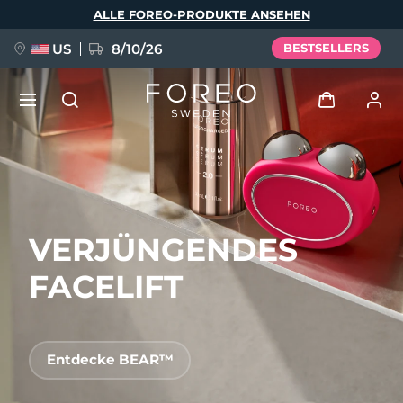
Direkt
ALLE FOREO-PRODUKTE ANSEHEN
zum
Inhalt
US
8/10/26
BESTSELLERS
NEU
Anmelden
Sprache
BREAKING NEWS
Benutzerkonto
VERJÜNGENDES
English
Deutsch
Español
Meine Geräte
FAQ™ Pure Beauty-Tech Elixir
Français
Italiano
Português
FACELIFT
Meine Bestellungen
Polski
Svenska
Русский
Türkçe
简体中文
繁體中文
Meine Adressen
Entdecke BEAR™
issa™ Teeth Whitening Set
Meine Abonnements