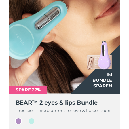
IM
IM
BUNDLE
BUNDLE
SPAREN
SPAREN
SPARE 27%
SPARE 27%
BEAR™ 2 eyes & lips Bundle
BEAR™ 2 eyes & lips Bundle
Precision microcurrent for eye & lip contours
Precision microcurrent for eye & lip contours