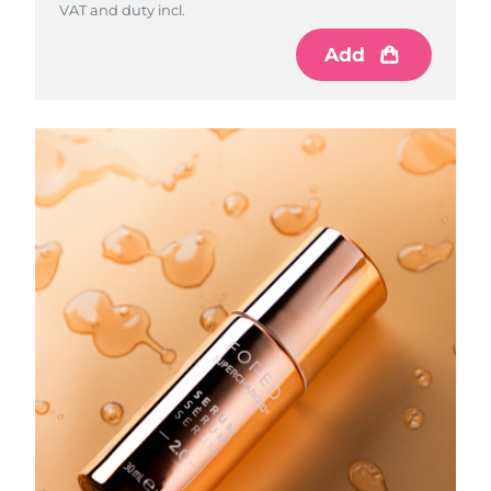
Norwegen
VAT and duty incl.
Erwartete Lieferung
8/9/26
Add
Oman
Erwartete Lieferung
8/12/26
Philippinen
Erwartete Lieferung
8/12/26
Polen
Erwartete Lieferung
8/10/26
Portugal
Erwartete Lieferung
8/9/26
Puerto Rico
Erwartete Lieferung
8/11/26
Katar
Erwartete Lieferung
8/10/26
Réunion
Erwartete Lieferung
8/14/26
Rumänien
Erwartete Lieferung
8/9/26
Russland
Erwartete Lieferung
8/17/26