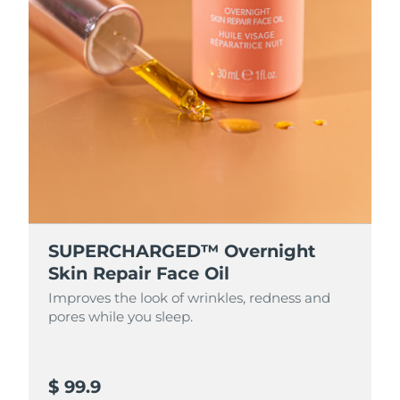
Litauen
Erwartete Lieferung
8/9/26
Luxemburg
Erwartete Lieferung
8/9/26
Sonderverwaltungsregion
Erwartete Lieferung
8/11/26
Macau
Malaysia
Erwartete Lieferung
8/12/26
Malta
Erwartete Lieferung
8/9/26
Mexiko
Erwartete Lieferung
8/13/26
SUPERCHARGED™ Overnight
Skin Repair Face Oil
Monaco
Erwartete Lieferung
8/10/26
Improves the look of wrinkles, redness and
pores while you sleep.
Niederlande
Erwartete Lieferung
8/9/26
Neuseeland
Erwartete Lieferung
8/9/26
$ 99.9