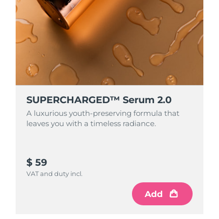
Saudi-Arabien
Erwartete Lieferung
8/10/26
Singapur
Erwartete Lieferung
8/11/26
Slowakei
Erwartete Lieferung
8/9/26
Slowenien
Erwartete Lieferung
8/9/26
SUPERCHARGED™ Serum 2.0
Südafrika
Erwartete Lieferung
8/17/26
A luxurious youth-preserving formula that
leaves you with a timeless radiance.
Südkorea
Erwartete Lieferung
8/11/26
Spanien
Erwartete Lieferung
8/9/26
$ 59
VAT and duty incl.
Schweden
Erwartete Lieferung
8/9/26
Add
Schweiz
Erwartete Lieferung
8/9/26