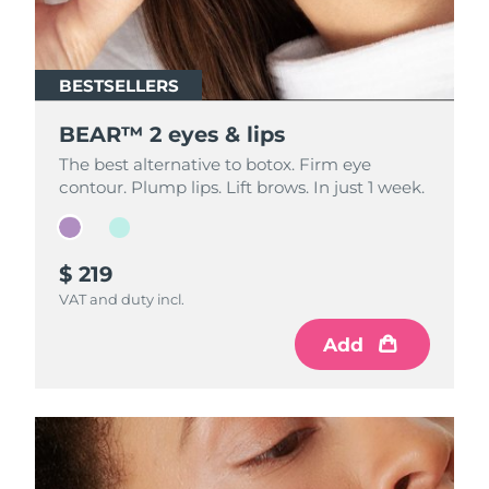
BESTSELLERS
BESTSELLERS
BEAR™ 2 eyes & lips
BEAR™ 2 eyes & lips
The best alternative to botox. Firm eye
The best alternative to botox. Firm eye
contour. Plump lips. Lift brows. In just 1 week.
contour. Plump lips. Lift brows. In just 1 week.
$ 219
$ 199
VAT and duty incl.
VAT and duty incl.
Add
Add