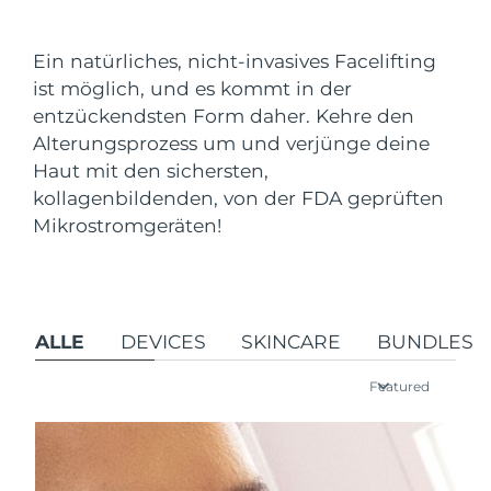
Versandland
Ein natürliches, nicht-invasives Facelifting
Vereinigte Staaten
Erwartete Lieferung
8/10/26
ist möglich, und es kommt in der
FAQ™ Dual LED Panel
entzückendsten Form daher. Kehre den
Vereinigtes
Erwartete Lieferung
8/9/26
Alterungsprozess um und verjünge deine
Königreich
BELIEBT
Haut mit den sichersten,
Spanien
kollagenbildenden, von der FDA geprüften
Erwartete Lieferung
8/9/26
Mikrostromgeräten!
Australien
Erwartete Lieferung
8/12/26
Sonderangebote
Bestseller
Frankreich
Erwartete Lieferung
8/9/26
ALLE
DEVICES
SKINCARE
BUNDLES
Deutschland
Erwartete Lieferung
8/9/26
Featured
Kanada
Erwartete Lieferung
8/13/26
Rot-Lichttherapie