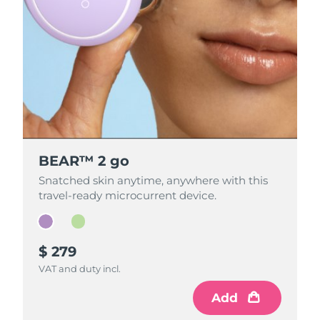
BEAR™ 2 go
BEAR™ 2 go
Snatched skin anytime, anywhere with this
Snatched skin anytime, anywhere with this
travel-ready microcurrent device.
travel-ready microcurrent device.
$ 279
$ 279
VAT and duty incl.
VAT and duty incl.
Add
Add