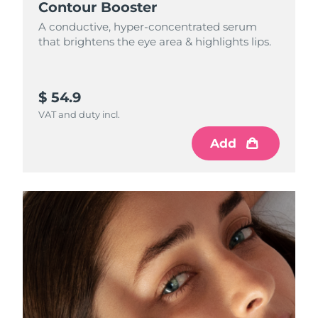
Contour Booster
A conductive, hyper-concentrated serum
that brightens the eye area & highlights lips.
$ 54.9
VAT and duty incl.
Add