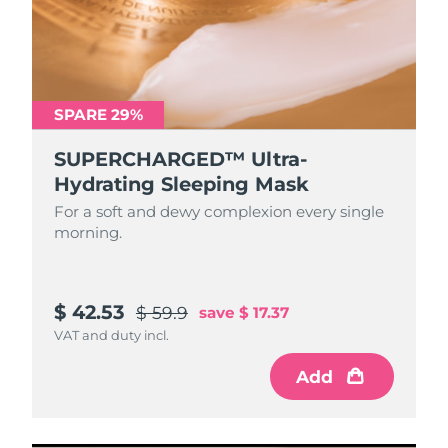
SPARE 29%
SUPERCHARGED™ Ultra-
Hydrating Sleeping Mask
For a soft and dewy complexion every single
morning.
$ 42.53
$ 59.9
save
$ 17.37
VAT and duty incl.
Add