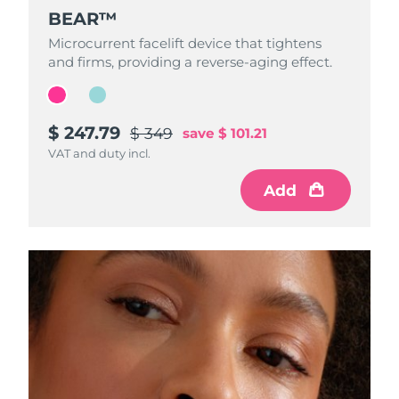
BEAR™
BEAR™
Microcurrent facelift device that tightens
Microcurrent facelift device that tightens
and firms, providing a reverse-aging effect.
and firms, providing a reverse-aging effect.
$ 247.79
$ 233.59
$ 349
$ 329
save
save
$ 101.21
$ 95.41
VAT and duty incl.
VAT and duty incl.
Add
Add