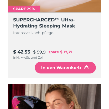
Erwartete Lieferung
Slowakei
12/08/2026
SPARE 29%
Erwartete Lieferung
Slowenien
SUPERCHARGED™ Ultra-
12/08/2026
Hydrating Sleeping Mask
Erwartete Lieferung
Intensive Nachtpflege.
Südafrika
20/08/2026
Erwartete Lieferung
Südkorea
14/08/2026
$ 42,53
$ 59,9
spare
$ 17,37
Inkl. MwSt. und Zoll
Erwartete Lieferung
Spanien
12/08/2026
In den Warenkorb
Erwartete Lieferung
Schweden
12/08/2026
Erwartete Lieferung
Schweiz
12/08/2026
Erwartete Lieferung
Taiwan
17/08/2026