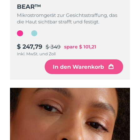
BEAR™
BEAR™
Mikrostromgerät zur Gesichtsstraffung, das
Mikrostromgerät zur Gesichtsstraffung, das
die Haut sichtbar strafft und festigt.
die Haut sichtbar strafft und festigt.
$ 247,79
$ 233,59
$ 349
$ 329
spare
spare
$ 101,21
$ 95,41
Inkl. MwSt. und Zoll
Inkl. MwSt. und Zoll
In den Warenkorb
In den Warenkorb