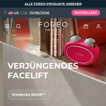
Direkt
ALLE FOREO-PRODUKTE ANSEHEN
zum
Inhalt
US
13/08/2026
BESTSELLERS
NEU
Anmelden
Sprache
BREAKING NEWS
Benutzerkonto
VERJÜNGENDES
English
Deutsch
Español
Meine Geräte
FAQ™ Pure Beauty-Tech Elixir
Français
Italiano
Português
FACELIFT
Meine Bestellungen
Polski
Svenska
Русский
Türkçe
简体中文
繁體中文
Meine Adressen
Entdecke BEAR™
issa™ Teeth Whitening Set
Meine Abonnements