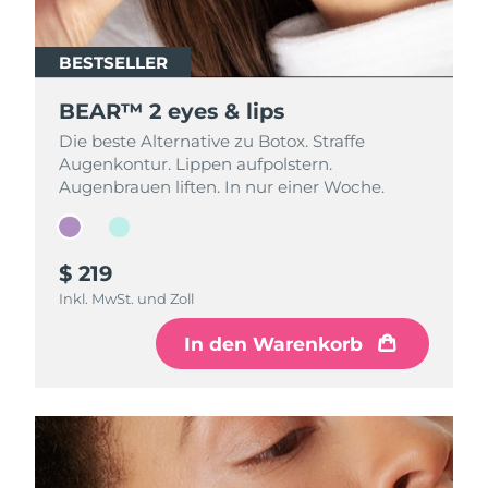
BESTSELLER
BESTSELLER
BEAR™ 2 eyes & lips
BEAR™ 2 eyes & lips
Die beste Alternative zu Botox. Straffe
Die beste Alternative zu Botox. Straffe
Augenkontur. Lippen aufpolstern.
Augenkontur. Lippen aufpolstern.
Augenbrauen liften. In nur einer Woche.
Augenbrauen liften. In nur einer Woche.
$ 219
$ 199
Inkl. MwSt. und Zoll
Inkl. MwSt. und Zoll
In den Warenkorb
In den Warenkorb