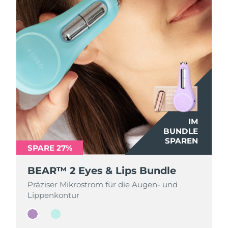
IM
IM
BUNDLE
BUNDLE
SPAREN
SPAREN
SPARE 27%
SPARE 27%
BEAR™ 2 Eyes & Lips Bundle
BEAR™ 2 Eyes & Lips Bundle
Präziser Mikrostrom für die Augen- und
Präziser Mikrostrom für die Augen- und
Lippenkontur
Lippenkontur