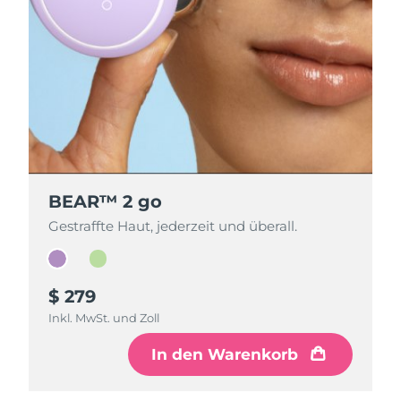
BEAR™ 2 go
BEAR™ 2 go
Gestraffte Haut, jederzeit und überall.
Gestraffte Haut, jederzeit und überall.
$ 279
$ 279
Inkl. MwSt. und Zoll
Inkl. MwSt. und Zoll
In den Warenkorb
In den Warenkorb