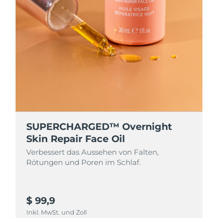
Isle of Man
14/08/2026
Erwartete Lieferung
Israel
16/08/2026
Erwartete Lieferung
Italien
12/08/2026
Erwartete Lieferung
Japan
15/08/2026
Erwartete Lieferung
Jersey
17/08/2026
SUPERCHARGED™ Overnight
Skin Repair Face Oil
Erwartete Lieferung
Kasachstan
14/08/2026
Verbessert das Aussehen von Falten,
Rötungen und Poren im Schlaf.
Erwartete Lieferung
Kuwait
12/08/2026
$ 99,9
Erwartete Lieferung
Lettland
12/08/2026
Inkl. MwSt. und Zoll