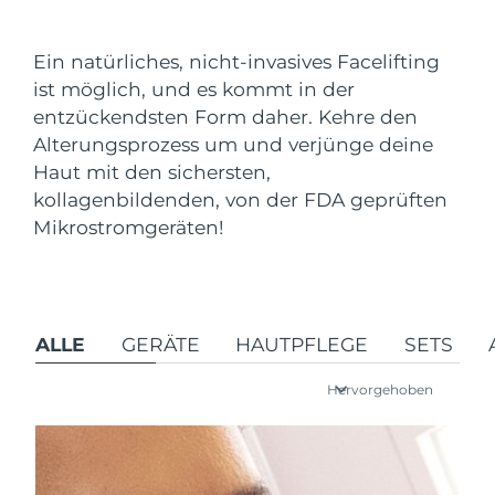
Versandland
Ein natürliches, nicht-invasives Facelifting
Erwartete Lieferung
Vereinigte Staaten
ist möglich, und es kommt in der
13/08/2026
FAQ™ Dual LED Panel
entzückendsten Form daher. Kehre den
Vereinigtes
Erwartete Lieferung
Alterungsprozess um und verjünge deine
Königreich
12/08/2026
BELIEBT
Haut mit den sichersten,
kollagenbildenden, von der FDA geprüften
Erwartete Lieferung
Spanien
Mikrostromgeräten!
12/08/2026
Erwartete Lieferung
Australien
Sonderangebote
Bestseller
15/08/2026
ALLE
GERÄTE
HAUTPFLEGE
SETS
Erwartete Lieferung
Frankreich
12/08/2026
Hervorgehoben
Erwartete Lieferung
Deutschland
12/08/2026
Rot-Lichttherapie
Erwartete Lieferung
Kanada
16/08/2026