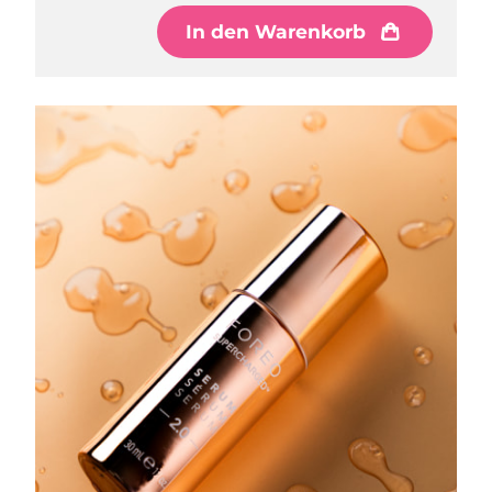
Erwartete Lieferung
In den Warenkorb
Libanon
13/08/2026
Erwartete Lieferung
Litauen
12/08/2026
Erwartete Lieferung
Luxemburg
12/08/2026
Sonderverwaltungsregion
Erwartete Lieferung
Macau
14/08/2026
Erwartete Lieferung
Malaysia
15/08/2026
Erwartete Lieferung
Malta
12/08/2026
Erwartete Lieferung
Mexiko
16/08/2026