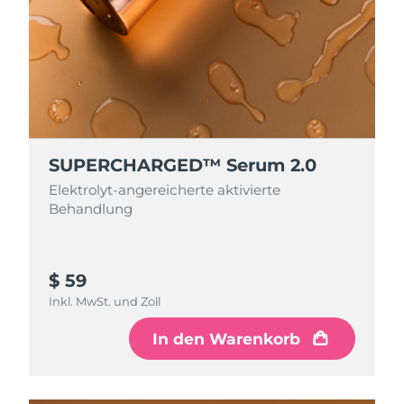
Erwartete Lieferung
Monaco
13/08/2026
Erwartete Lieferung
Niederlande
12/08/2026
Erwartete Lieferung
Neuseeland
12/08/2026
SUPERCHARGED™ Serum 2.0
Erwartete Lieferung
Norwegen
12/08/2026
Elektrolyt-angereicherte aktivierte
Behandlung
Erwartete Lieferung
Oman
15/08/2026
Erwartete Lieferung
$ 59
Philippinen
15/08/2026
Inkl. MwSt. und Zoll
Erwartete Lieferung
Polen
In den Warenkorb
13/08/2026
Erwartete Lieferung
Portugal
12/08/2026