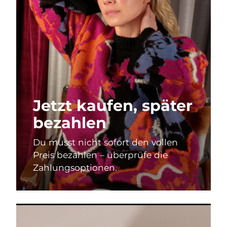
Erwartete Lieferung
Thailand
16/08/2026
Erwartete Lieferung
Türkei
13/08/2026
Vereinigte Arabische
Erwartete Lieferung
Emirate
13/08/2026
Jetzt kaufen, später
Vereinigtes
Erwartete Lieferung
bezahlen
Königreich
12/08/2026
Du musst nicht sofort den vollen
Erwartete Lieferung
Vereinigte Staaten
Preis bezahlen – überprüfe die
13/08/2026
Zahlungsoptionen.
Erwartete Lieferung
Usbekistan
17/08/2026
Erwartete Lieferung
Vietnam
18/08/2026