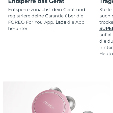
Entsperre das Gerät
Trag
Entsperre zunächst dein Gerät und
Stelle
registriere deine Garantie über die
auch 
FOREO For You App.
Lade
die App
trock
herunter.
SUPE
auf al
die d
hinter
Hauto