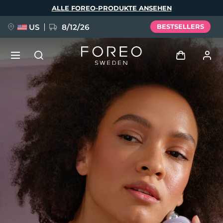
Direkt
ALLE FOREO-PRODUKTE ANSEHEN
zum
Inhalt
US
8/12/26
BESTSELLERS
NEU
Anmelden
Sprache
BREAKING NEWS
Benutzerkonto
English
Deutsch
Español
Meine Geräte
FAQ™ Pure Beauty-Tech Elixir
Français
Italiano
Português
Meine Bestellungen
Polski
Svenska
Русский
Türkçe
简体中文
繁體中文
Meine Adressen
issa™ Teeth Whitening Set
Meine Abonnements