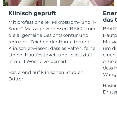
Advanced pore care essentials
For healthy hair
18% PAP
Kosmetik
Männer
Isle of Man
Erwartete Lieferung
8/13/26
Klinisch geprüft
Ener
das 
Mit professioneller Mikrostrom- und T-
Israel
Erwartete Lieferung
8/15/26
Sonic
Massage verbessert BEAR
mini
BEAR
TM
TM
T
die allgemeine Gesichtskontur und
Hautp
Italien
Erwartete Lieferung
8/11/26
Kaufe alles
reduziert Zeichen der Hautalterung.
Muskel
Japan
Erwartete Lieferung
8/14/26
Klinisch erwiesen, dass es Falten, feine
um di
Linien, Hautfestigkeit und -elastizität
einen
Jersey
Erwartete Lieferung
8/16/26
in nur 1 Woche verbessert.
erziel
FOREO APP
dass i
Kasachstan
Basierend auf klinischen Studien
Erwartete Lieferung
8/13/26
ÜBER
Wange
Dritter
Kuwait
Erwartete Lieferung
8/11/26
Basier
Dritte
Lettland
Erwartete Lieferung
8/11/26
Libanon
Erwartete Lieferung
8/12/26