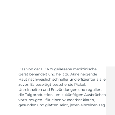
KIWI™ skincare
All acne treatment devices
All revitalizing eye massagers
Serum
issa™ Teeth Whitening Gel
Advanced pore care essentials
For healthy hair
18% PAP
Kosmetik
Männer
Kaufe alles
Das von der FDA zugelassene medizinische
FOREO APP
Gerät behandelt und heilt zu Akne neigende
Haut nachweislich schneller und effizienter als je
zuvor. Es beseitigt bestehende Pickel,
ÜBER
Unreinheiten und Entzündungen und reguliert
die Talgproduktion, um zukünftigen Ausbrüchen
vorzubeugen - für einen wunderbar klaren,
gesunden und glatten Teint, jeden einzelnen Tag.