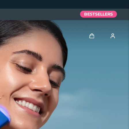
BESTSELLERS
Anmelden
Benutzerkonto
Meine Geräte
Meine Bestellungen
Meine Adressen
Meine Abonnements