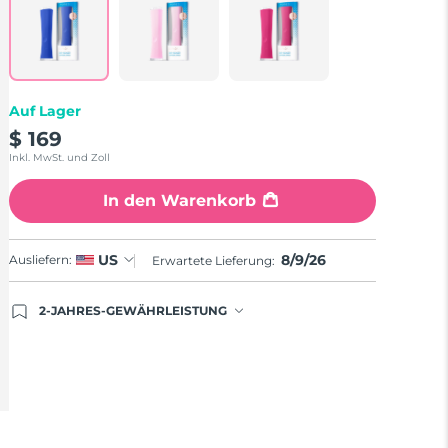
auf
derselben
Seite.
Auf Lager
$ 169
Inkl. MwSt. und Zoll
In den Warenkorb
8/9/26
US
Ausliefern:
Erwartete Lieferung:
2-JAHRES-GEWÄHRLEISTUNG
Mit deiner heutigen Bestellung registriere sich für
deine FOREO-Garantie. Das bedeutet: Falls du
innerhalb eines Jahres ab Kaufdatum Anlass zur
Beanstandung deines FOREO-Produktes haben
solltest, bekommst du dieses Produkt von FOREO
gratis ersetzt.