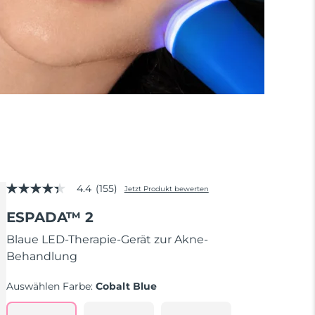
4.4
(155)
Jetzt Produkt bewerten
4.4
von
ESPADA™ 2
5
Sternen,
Durchschnittswert
Blaue LED-Therapie-Gerät zur Akne-
der
Behandlung
Bewertung.
Read
155
Auswählen Farbe:
Cobalt Blue
Reviews.
Link