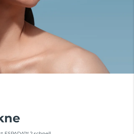
Akne
rkt ESPADA™ 2 schnell