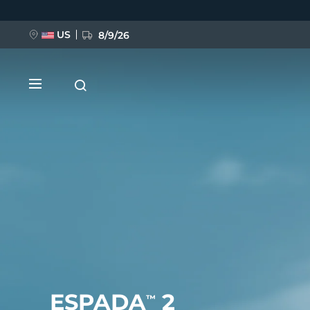
Direkt
zum
Inhalt
US
8/9/26
NEU
BREAKING NEWS
FAQ™ Pure Beauty-Tech Elixir
ESPADA
2
™