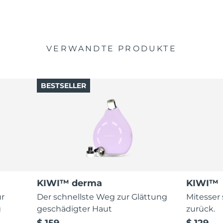
VERWANDTE PRODUKTE
BESTSELLER
KIWI™ derma
KIWI™
ur
Der schnellste Weg zur Glättung
Mitesser
g
geschädigter Haut
zurück.
$ 159
$ 129