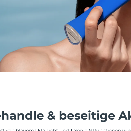
behandle & beseitige 
aft von blauem LED-Licht und T-Sonic™ Pulsationen wi