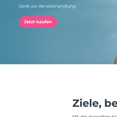
Gerät zur Aknebehandlung
issa™ Teeth Whitening Set
Jetzt kaufen
FAQ™ Dual LED Panel
BELIEBT
Sonderangebote
Bestseller
Ziele, 
Mit der doppelten Kr