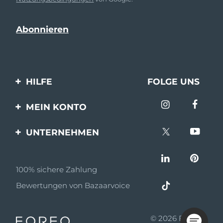
HILFE
FOLGE UNS
Kontaktiere uns
MEIN KONTO
Bestellungen & Versand
Produkt registrieren
UNTERNEHMEN
Garantie & Umtausch
Unterstützung
Über FOREO
Häufig gestellte Fragen
100% sichere Zahlung
Partnerprogramm
Batterie-informationen
Bewertungen von Bazaarvoice
Partner Nachrichten
MYSA
© 2026 FOREO