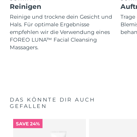
Reinigen
Auft
Reinige und trockne dein Gesicht und
Trag
Hals. Für optimale Ergebnisse
Blemis
empfehlen wir die Verwendung eines
behand
FOREO LUNA™ Facial Cleansing
Massagers.
DAS KÖNNTE DIR AUCH
GEFALLEN
SAVE 24%