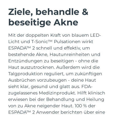
SCHWEDISCHE BEAUTY ROUTINE
Australien
Erwartete Lieferung
8/14/26
Ziele, behandle &
Österreich
Erwartete Lieferung
8/11/26
beseitige Akne
Bahrain
Erwartete Lieferung
8/12/26
Gesichtsreinigung
Gesichtsstraffung
Mit der doppelten Kraft von blauem LED-
Belgien
Erwartete Lieferung
8/11/26
LUNA™ 4 Set
BEAR™ 2 Set
Licht und T-Sonic™ Pulsationen wirkt
Anti-aging massage
Microcurrent toning
ESPADA™ 2 schnell und effektiv, um
Bermuda
Erwartete Lieferung
8/17/26
bestehende Akne, Hautunreinheiten und
Entzündungen zu beseitigen - ohne die
Hydratisierung
Mundpflege
Bosnien und
Erwartete Lieferung
8/14/26
LUNA™ 4 Plus
BEAR™ 2 go
Haut auszutrocknen. Außerdem wird die
Herzegowina
UFO™ 3 Set
issa™ 4
Massage, LED heating
Microcurrent toning on-the-go
Talgproduktion reguliert, um zukünftigen
FAQ™ ANTI-AGING-BEHANDLUNG
Deep facial hydration
Hybrid silicone sonic toothbrush
Brunei Darussalam
Erwartete Lieferung
8/16/26
Ausbrüchen vorzubeugen - deine Haut
sieht klar, gesund und glatt aus.
FDA-
NEW
LUNA™ 4 Men
BEAR™ 2 eyes & lips
Bulgarien
Erwartete Lieferung
8/11/26
zugelassenes Medizinprodukt. Hilft klinisch
UFO™ 3 LED
issa™ 4 plus
For men, anti-aging massage
Microcurrent line smoothing device
erwiesen bei der Behandlung und Heilung
Near-infrared and red light therapy
Kanada
Smart hybrid silicone sonic toothbrush
Erwartete Lieferung
8/15/26
von zu Akne neigender Haut. 100 % der
device
Anti-aging
LED-Behandlungen
ESPADA™ 2 Anwender berichten über eine