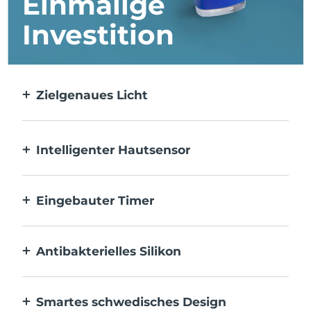
Einmalige
Investition
Zielgenaues Licht
Gezielt und mit höchster Präzision wird
jeder einzelne Makel behandelt.
Intelligenter Hautsensor
Die blaue LED wird nur aktiviert, wenn der
Anwendungsbereich auf der Haut liegt, um
Eingebauter Timer
optimale Sicherheit zu gewährleisten.
Pulsiert alle 30 Sekunden, um dich zu
informieren, wenn die Akne behandelt
Antibakterielles Silikon
wurde.
100 % wasserdicht und porenfrei, um die
Ansammlung und Ausbreitung von
Smartes schwedisches Design
Bakterien zu verhindern.