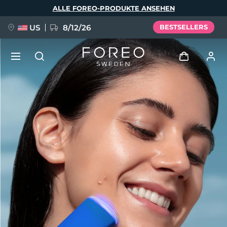
Direkt
ALLE FOREO-PRODUKTE ANSEHEN
zum
Inhalt
US
8/12/26
BESTSELLERS
NEU
Anmelden
Sprache
BREAKING NEWS
Benutzerkonto
English
Deutsch
Español
Meine Geräte
FAQ™ Pure Beauty-Tech Elixir
Français
Italiano
Português
Meine Bestellungen
Polski
Svenska
Русский
Türkçe
简体中文
繁體中文
Meine Adressen
issa™ Teeth Whitening Set
Meine Abonnements