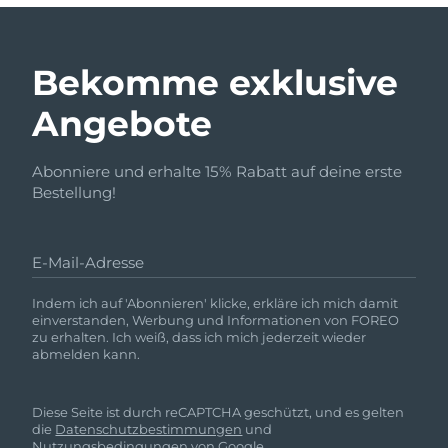
Bekomme exklusive
Angebote
Abonniere und erhalte 15% Rabatt auf deine erste
Bestellung!
E-Mail-Adresse
Indem ich auf 'Abonnieren' klicke, erkläre ich mich damit
einverstanden, Werbung und Informationen von FOREO
zu erhalten. Ich weiß, dass ich mich jederzeit wieder
abmelden kann.
Diese Seite ist durch reCAPTCHA geschützt, und es gelten
die
Datenschutzbestimmungen
und
Nutzungsbedingungen
von Google.