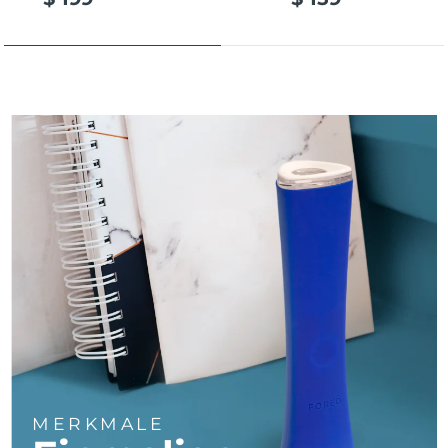
Taiwan
Erwartete Lieferung
8/16/26
Thailand
Erwartete Lieferung
8/15/26
Türkei
Erwartete Lieferung
8/12/26
Vereinigte Arabische
Erwartete Lieferung
8/12/26
Emirate
Vereinigtes
Erwartete Lieferung
8/11/26
Königreich
Vereinigte Staaten
Erwartete Lieferung
8/12/26
Usbekistan
Erwartete Lieferung
8/16/26
Vietnam
Erwartete Lieferung
8/17/26
MERKMALE