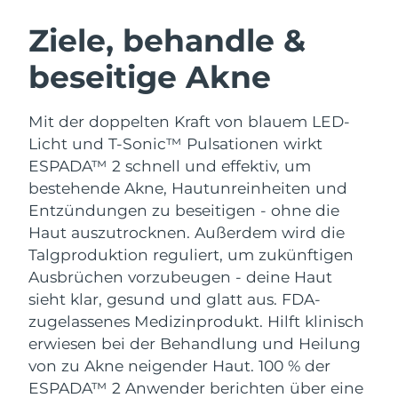
SCHWEDISCHE BEAUTY ROUTINE
Australien
Erwartete Lieferung
8/14/26
Ziele, behandle &
Österreich
Erwartete Lieferung
8/11/26
beseitige Akne
Bahrain
Erwartete Lieferung
8/12/26
Gesichtsreinigung
Gesichtsstraffung
Mit der doppelten Kraft von blauem LED-
Belgien
Erwartete Lieferung
8/11/26
LUNA™ 4 Set
BEAR™ 2 Set
Licht und T-Sonic™ Pulsationen wirkt
Anti-aging massage
Microcurrent toning
ESPADA™ 2 schnell und effektiv, um
Bermuda
Erwartete Lieferung
8/17/26
bestehende Akne, Hautunreinheiten und
Entzündungen zu beseitigen - ohne die
Hydratisierung
Mundpflege
Bosnien und
Erwartete Lieferung
8/14/26
LUNA™ 4 Plus
BEAR™ 2 go
Haut auszutrocknen. Außerdem wird die
Herzegowina
UFO™ 3 Set
issa™ 4
Massage, LED heating
Microcurrent toning on-the-go
Talgproduktion reguliert, um zukünftigen
FAQ™ ANTI-AGING-BEHANDLUNG
Deep facial hydration
Hybrid silicone sonic toothbrush
Brunei Darussalam
Erwartete Lieferung
8/16/26
Ausbrüchen vorzubeugen - deine Haut
sieht klar, gesund und glatt aus.
FDA-
NEW
LUNA™ 4 Men
BEAR™ 2 eyes & lips
Bulgarien
Erwartete Lieferung
8/11/26
zugelassenes Medizinprodukt. Hilft klinisch
UFO™ 3 LED
issa™ 4 plus
For men, anti-aging massage
Microcurrent line smoothing device
erwiesen bei der Behandlung und Heilung
Near-infrared and red light therapy
Kanada
Smart hybrid silicone sonic toothbrush
Erwartete Lieferung
8/15/26
von zu Akne neigender Haut. 100 % der
device
Anti-aging
LED-Behandlungen
ESPADA™ 2 Anwender berichten über eine