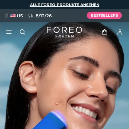
Direkt
ALLE FOREO-PRODUKTE ANSEHEN
zum
Inhalt
US
8/12/26
BESTSELLERS
NEU
Anmelden
Sprache
BREAKING NEWS
Benutzerkonto
English
Deutsch
Español
Meine Geräte
FAQ™ Pure Beauty-Tech Elixir
Français
Italiano
Português
Meine Bestellungen
Polski
Svenska
Русский
Türkçe
简体中文
繁體中文
Meine Adressen
issa™ Teeth Whitening Set
Meine Abonnements