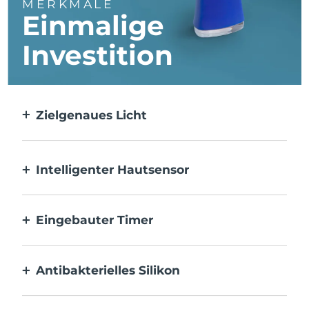
MERKMALE
Einmalige
Investition
Zielgenaues Licht
Gezielt und mit höchster Präzision wird
jeder einzelne Makel behandelt.
Intelligenter Hautsensor
Die blaue LED wird nur aktiviert, wenn der
Anwendungsbereich auf der Haut liegt, um
Eingebauter Timer
optimale Sicherheit zu gewährleisten.
Pulsiert alle 30 Sekunden, um dich zu
informieren, wenn die Akne behandelt
Antibakterielles Silikon
wurde.
100 % wasserdicht und porenfrei, um die
Ansammlung und Ausbreitung von