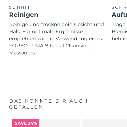
SCHRITT 1
SCHR
Reinigen
Auft
Reinige und trockne dein Gesicht und
Trag
Hals. Für optimale Ergebnisse
Blemis
empfehlen wir die Verwendung eines
behand
FOREO LUNA™ Facial Cleansing
Massagers.
DAS KÖNNTE DIR AUCH
GEFALLEN
SAVE 24%