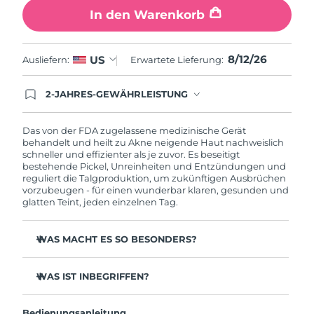
Norwegen
Erwartete Lieferung
8/11/26
In den Warenkorb
Oman
Erwartete Lieferung
8/14/26
8/12/26
US
Ausliefern:
Erwartete Lieferung:
Philippinen
Erwartete Lieferung
8/14/26
2-JAHRES-GEWÄHRLEISTUNG
Polen
Mit deiner heutigen Bestellung registriere sich für
Erwartete Lieferung
8/12/26
deine FOREO-Garantie. Das bedeutet: Falls du
innerhalb eines Jahres ab Kaufdatum Anlass zur
Das von der FDA zugelassene medizinische Gerät
Portugal
Erwartete Lieferung
8/11/26
Beanstandung deines FOREO-Produktes haben
behandelt und heilt zu Akne neigende Haut nachweislich
solltest, bekommst du dieses Produkt von
schneller und effizienter als je zuvor. Es beseitigt
FOREO gratis ersetzt.
bestehende Pickel, Unreinheiten und Entzündungen und
Puerto Rico
Erwartete Lieferung
8/13/26
reguliert die Talgproduktion, um zukünftigen Ausbrüchen
vorzubeugen - für einen wunderbar klaren, gesunden und
glatten Teint, jeden einzelnen Tag.
Katar
Erwartete Lieferung
8/12/26
Réunion
Erwartete Lieferung
8/16/26
WAS MACHT ES SO BESONDERS?
3 von 4 Anwendern berichten von sichtbaren
Rumänien
Erwartete Lieferung
8/11/26
Ergebnissen nach der 1. Anwendung.
WAS IST INBEGRIFFEN?
100 % der Anwender berichten über eine klarere Haut.
ESPADA™ 2
Russland
Erwartete Lieferung
8/19/26
4 von 5 Anwendern berichten von einem Rückgang der
Bedienungsanleitung