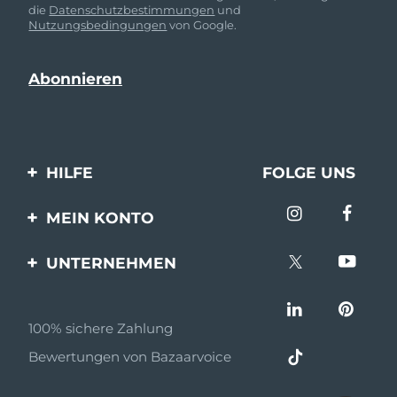
die
Datenschutzbestimmungen
und
Nutzungsbedingungen
von Google.
HILFE
FOLGE UNS
Kontaktiere uns
MEIN KONTO
Bestellungen & Versand
Produkt registrieren
UNTERNEHMEN
Garantie & Umtausch
Unterstützung
Über FOREO
Häufig gestellte Fragen
100% sichere Zahlung
Partnerprogramm
Batterie-informationen
Bewertungen von Bazaarvoice
Partner Nachrichten