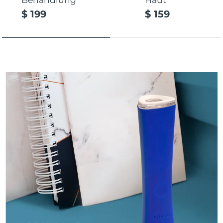
Taiwan
Erwartete Lieferung
8/16/26
$ 199
$ 159
Thailand
Erwartete Lieferung
8/15/26
Türkei
Erwartete Lieferung
8/12/26
Vereinigte Arabische
Erwartete Lieferung
8/12/26
Emirate
Vereinigtes
Erwartete Lieferung
8/11/26
Königreich
Vereinigte Staaten
Erwartete Lieferung
8/12/26
Usbekistan
Erwartete Lieferung
8/16/26
Vietnam
Erwartete Lieferung
8/17/26