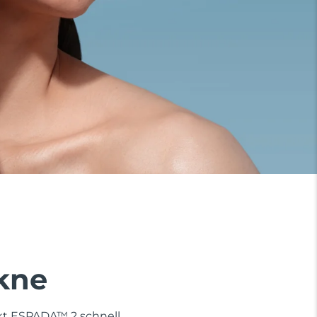
Akne
rkt ESPADA™ 2 schnell