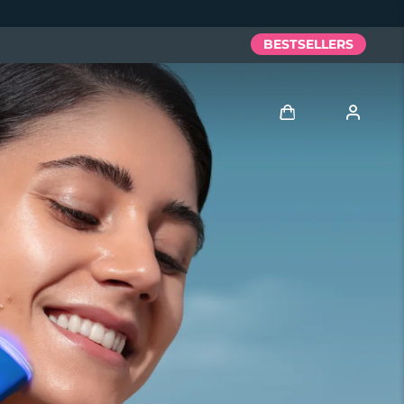
BESTSELLERS
Anmelden
Benutzerkonto
Meine Geräte
Meine Bestellungen
Meine Adressen
Meine Abonnements