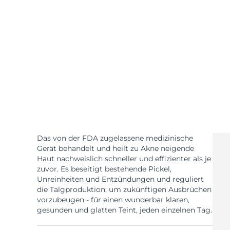
KIWI™ skincare
All acne treatment devices
All revitalizing eye massagers
Serum
issa™ Teeth Whitening Gel
Advanced pore care essentials
For healthy hair
18% PAP
Kosmetik
Männer
Kaufe alles
Das von der FDA zugelassene medizinische
FOREO APP
Gerät behandelt und heilt zu Akne neigende
Haut nachweislich schneller und effizienter als je
zuvor. Es beseitigt bestehende Pickel,
ÜBER
Unreinheiten und Entzündungen und reguliert
die Talgproduktion, um zukünftigen Ausbrüchen
vorzubeugen - für einen wunderbar klaren,
gesunden und glatten Teint, jeden einzelnen Tag.