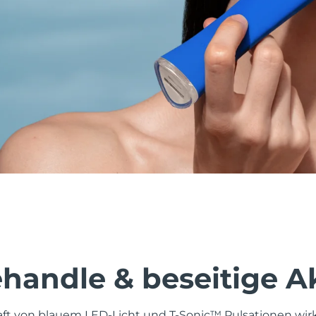
behandle & beseitige 
aft von blauem LED-Licht und T-Sonic™ Pulsationen wi