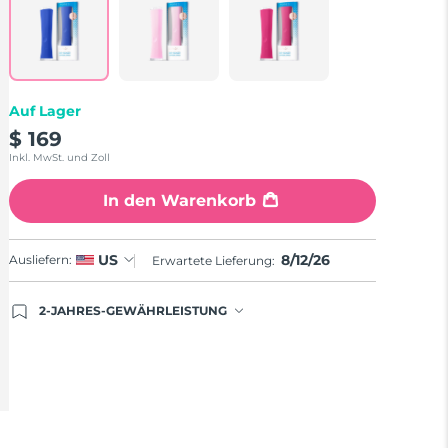
auf
derselben
Seite.
Auf Lager
$ 169
Inkl. MwSt. und Zoll
In den Warenkorb
8/12/26
US
Ausliefern:
Erwartete Lieferung:
2-JAHRES-GEWÄHRLEISTUNG
Mit deiner heutigen Bestellung registriere sich für
deine FOREO-Garantie. Das bedeutet: Falls du
innerhalb eines Jahres ab Kaufdatum Anlass zur
Beanstandung deines FOREO-Produktes haben
solltest, bekommst du dieses Produkt von FOREO
gratis ersetzt.