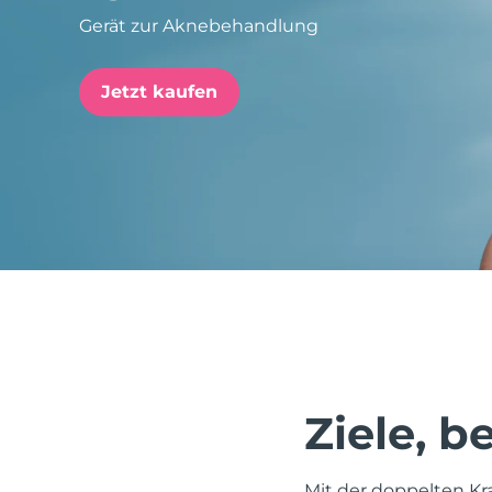
Gerät zur Aknebehandlung
issa™ Teeth Whitening Set
Jetzt kaufen
FAQ™ Dual LED Panel
BELIEBT
Sonderangebote
Bestseller
Ziele, 
Mit der doppelten Kr