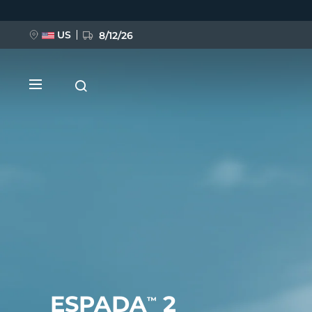
Direkt
zum
Inhalt
US
8/12/26
NEU
BREAKING NEWS
FAQ™ Pure Beauty-Tech Elixir
ESPADA
2
™