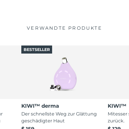
VERWANDTE PRODUKTE
BESTSELLER
KIWI™ derma
KIWI™
ur
Der schnellste Weg zur Glättung
Mitesser
g
geschädigter Haut
zurück.
$ 159
$ 129