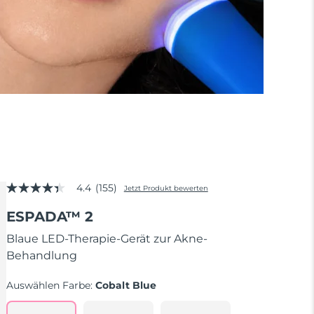
4.4
(155)
Jetzt Produkt bewerten
4.4
von
ESPADA™ 2
5
Sternen,
Durchschnittswert
Blaue LED-Therapie-Gerät zur Akne-
der
Behandlung
Bewertung.
Read
155
Auswählen Farbe:
Cobalt Blue
Reviews.
Link