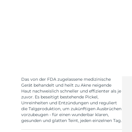
KIWI™ skincare
All acne treatment devices
All revitalizing eye massagers
Serum
issa™ Teeth Whitening Gel
Advanced pore care essentials
For healthy hair
18% PAP
Kosmetik
Männer
Kaufe alles
Das von der FDA zugelassene medizinische
FOREO APP
Gerät behandelt und heilt zu Akne neigende
Haut nachweislich schneller und effizienter als je
zuvor. Es beseitigt bestehende Pickel,
ÜBER
Unreinheiten und Entzündungen und reguliert
die Talgproduktion, um zukünftigen Ausbrüchen
vorzubeugen - für einen wunderbar klaren,
gesunden und glatten Teint, jeden einzelnen Tag.