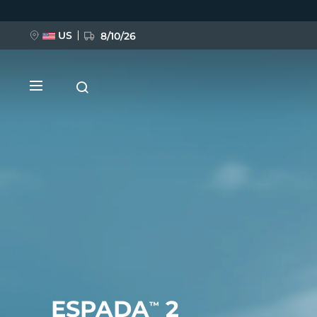
Direkt
zum
Inhalt
US
8/10/26
NEU
BREAKING NEWS
FAQ™ Pure Beauty-Tech Elixir
ESPADA
2
™