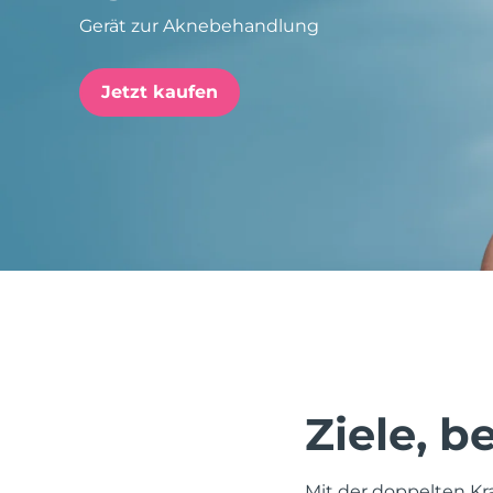
Gerät zur Aknebehandlung
issa™ Teeth Whitening Set
Jetzt kaufen
FAQ™ Dual LED Panel
BELIEBT
Sonderangebote
Bestseller
Ziele, 
Mit der doppelten Kr