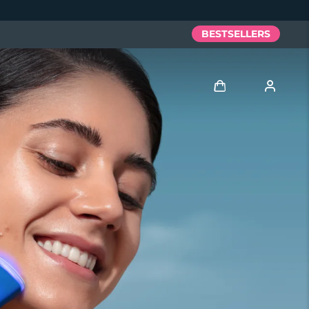
BESTSELLERS
Anmelden
Benutzerkonto
Meine Geräte
Meine Bestellungen
Meine Adressen
Meine Abonnements