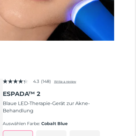
4.3
(148)
Write a review
4.3
out
ESPADA™ 2
of
5
stars,
Blaue LED-Therapie-Gerät zur Akne-
average
Behandlung
rating
value.
Read
Auswählen Farbe:
Cobalt Blue
148
Reviews.