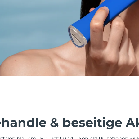
behandle & beseitige 
aft von blauem LED-Licht und T-Sonic™ Pulsationen wi