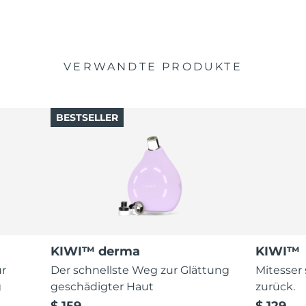
VERWANDTE PRODUKTE
BESTSELLER
KIWI™ derma
KIWI™
ur
Der schnellste Weg zur Glättung
Mitesser
g
geschädigter Haut
zurück.
$ 159
$ 129