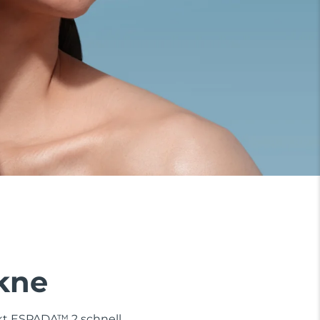
Akne
rkt ESPADA™ 2 schnell