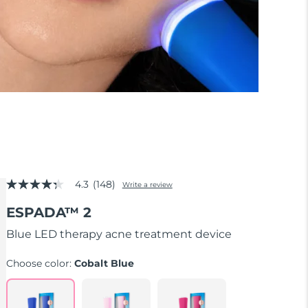
4.3
(148)
Write a review
4.3
out
ESPADA™ 2
of
5
stars,
Blue LED therapy acne treatment device
average
rating
Choose color:
Cobalt Blue
value.
Read
148
Reviews.