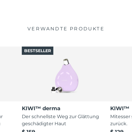
VERWANDTE PRODUKTE
BESTSELLER
KIWI™ derma
KIWI™
ur
Der schnellste Weg zur Glättung
Mitesser
g
geschädigter Haut
zurück.
$ 159
$ 129