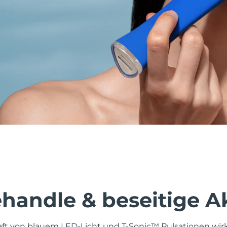
behandle & beseitige 
aft von blauem LED-Licht und T-Sonic™ Pulsationen wi