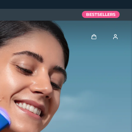
BESTSELLERS
Anmelden
Benutzerkonto
Meine Geräte
Meine Bestellungen
Meine Adressen
Meine Abonnements