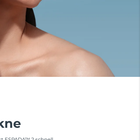
Akne
rkt ESPADA™ 2 schnell