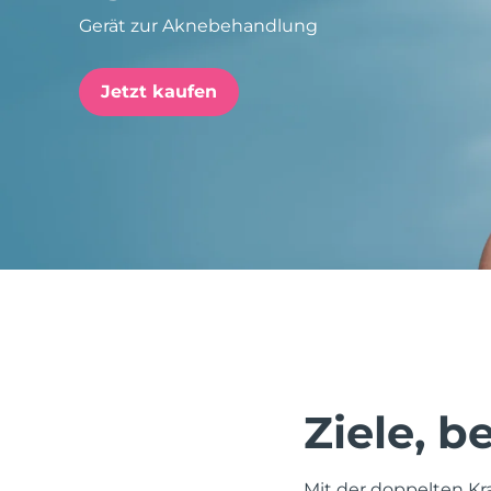
Gerät zur Aknebehandlung
issa™ Teeth Whitening Set
Jetzt kaufen
FAQ™ Dual LED Panel
BELIEBT
Sonderangebote
Bestseller
Ziele, 
Mit der doppelten Kr