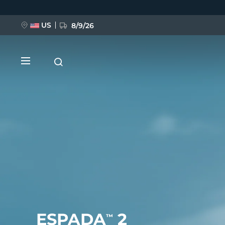
Direkt
zum
Inhalt
US
8/9/26
NEU
BREAKING NEWS
FAQ™ Pure Beauty-Tech Elixir
ESPADA
2
™