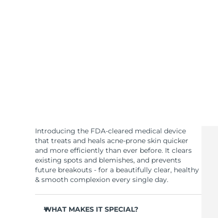
KIWI™ skincare
All acne treatment devices
All revitalizing eye massagers
Serum
issa™ Teeth Whitening Gel
Advanced pore care essentials
For healthy hair
18% PAP
Kosmetik
Männer
Kaufe alles
Introducing the FDA-cleared medical device
FOREO APP
that treats and heals acne-prone skin quicker
and more efficiently than ever before. It clears
existing spots and blemishes, and prevents
ÜBER
future breakouts - for a beautifully clear, healthy
& smooth complexion every single day.
WHAT MAKES IT SPECIAL?