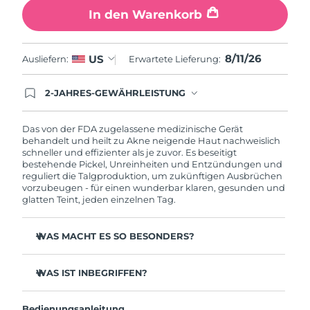
In den Warenkorb
Erwartete Lieferung
Libanon
11/08/2026
8/11/26
US
Erwartete Lieferung
Ausliefern:
Erwartete Lieferung:
Litauen
10/08/2026
2-JAHRES-GEWÄHRLEISTUNG
Erwartete Lieferung
Mit deiner heutigen Bestellung registriere sich für
Luxemburg
10/08/2026
deine FOREO-Garantie. Das bedeutet: Falls du
innerhalb eines Jahres ab Kaufdatum Anlass zur
Das von der FDA zugelassene medizinische Gerät
Beanstandung deines FOREO-Produktes haben
behandelt und heilt zu Akne neigende Haut nachweislich
Sonderverwaltungsregion
Erwartete Lieferung
solltest, bekommst du dieses Produkt von
schneller und effizienter als je zuvor. Es beseitigt
Macau
12/08/2026
FOREO gratis ersetzt.
bestehende Pickel, Unreinheiten und Entzündungen und
reguliert die Talgproduktion, um zukünftigen Ausbrüchen
vorzubeugen - für einen wunderbar klaren, gesunden und
Erwartete Lieferung
Malaysia
glatten Teint, jeden einzelnen Tag.
13/08/2026
Erwartete Lieferung
Malta
WAS MACHT ES SO BESONDERS?
10/08/2026
3 von 4 Anwendern berichten von sichtbaren
Ergebnissen nach der 1. Anwendung.
Erwartete Lieferung
WAS IST INBEGRIFFEN?
Mexiko
14/08/2026
100 % der Anwender berichten über eine klarere Haut.
ESPADA™ 2
4 von 5 Anwendern berichten von einem Rückgang der
Bedienungsanleitung