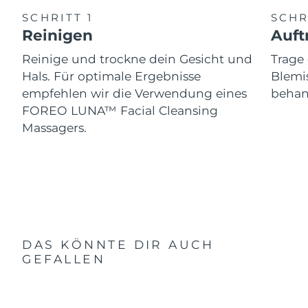
SCHRITT 1
SCHR
Reinigen
Auft
Reinige und trockne dein Gesicht und
Trag
Hals. Für optimale Ergebnisse
Blemis
empfehlen wir die Verwendung eines
behand
FOREO LUNA™ Facial Cleansing
Massagers.
DAS KÖNNTE DIR AUCH
GEFALLEN