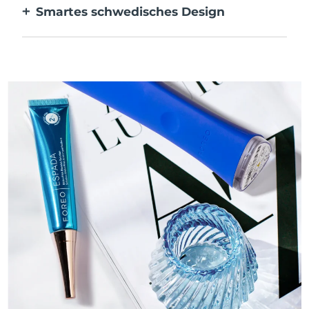
Smartes schwedisches Design
Bakterien zu verhindern.
Samtig weich und geschmeidig, besonders
Erwartete Lieferung
Thailand
14/08/2026
sanft zu empfindlicher Haut und
wiederaufladbar über USB.
Erwartete Lieferung
Türkei
11/08/2026
Vereinigte Arabische
Erwartete Lieferung
Emirate
11/08/2026
Vereinigtes
Erwartete Lieferung
Königreich
10/08/2026
Erwartete Lieferung
Vereinigte Staaten
11/08/2026
Erwartete Lieferung
Usbekistan
15/08/2026
Erwartete Lieferung
Vietnam
16/08/2026