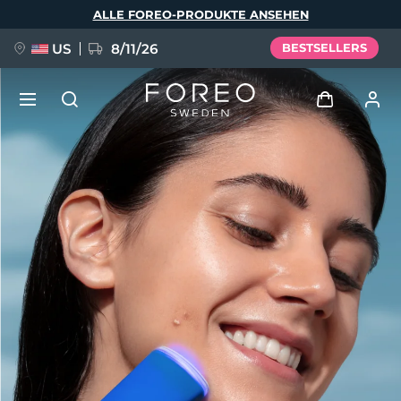
Direkt
ALLE FOREO-PRODUKTE ANSEHEN
zum
Inhalt
US
8/11/26
BESTSELLERS
NEU
Anmelden
Sprache
BREAKING NEWS
Benutzerkonto
English
Deutsch
Español
Meine Geräte
FAQ™ Pure Beauty-Tech Elixir
Français
Italiano
Português
Meine Bestellungen
Polski
Svenska
Русский
Türkçe
简体中文
繁體中文
Meine Adressen
issa™ Teeth Whitening Set
Meine Abonnements