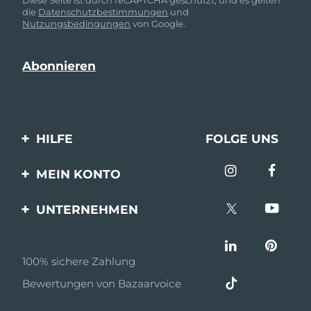
die
Datenschutzbestimmungen
und
Nutzungsbedingungen
von Google.
HILFE
FOLGE UNS
Kontaktiere uns
MEIN KONTO
Bestellungen & Versand
Produkt registrieren
UNTERNEHMEN
Garantie & Umtausch
Unterstützung
Über FOREO
Häufig gestellte Fragen
100% sichere Zahlung
Partnerprogramm
Batterie-informationen
Bewertungen von Bazaarvoice
Partner Nachrichten