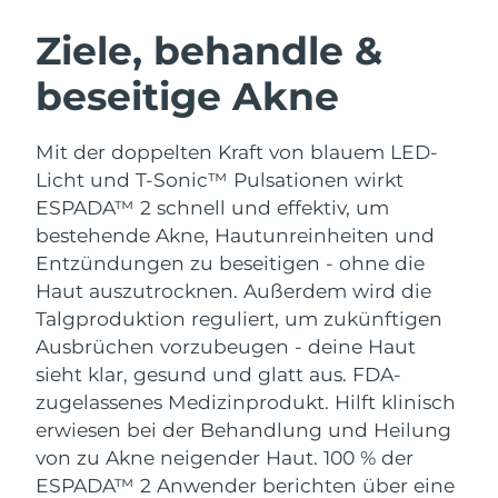
SCHWEDISCHE BEAUTY ROUTINE
Ziele, behandle &
beseitige Akne
Erwartete Lieferung
Australien
13/08/2026
Gesichtsreinigung
Gesichtsstraffung
Mit der doppelten Kraft von blauem LED-
Erwartete Lieferung
Österreich
LUNA™ 4 Set
BEAR™ 2 Set
10/08/2026
Licht und T-Sonic™ Pulsationen wirkt
Anti-aging massage
Microcurrent toning
ESPADA™ 2 schnell und effektiv, um
Erwartete Lieferung
Bahrain
bestehende Akne, Hautunreinheiten und
11/08/2026
Entzündungen zu beseitigen - ohne die
Hydratisierung
Mundpflege
LUNA™ 4 Plus
BEAR™ 2 go
Haut auszutrocknen. Außerdem wird die
Erwartete Lieferung
Belgien
UFO™ 3 Set
issa™ 4
10/08/2026
Massage, LED heating
Microcurrent toning on-the-go
Talgproduktion reguliert, um zukünftigen
FAQ™ ANTI-AGING-BEHANDLUNG
Deep facial hydration
Hybrid silicone sonic toothbrush
Ausbrüchen vorzubeugen - deine Haut
Erwartete Lieferung
Bermuda
sieht klar, gesund und glatt aus.
FDA-
16/08/2026
NEW
LUNA™ 4 Men
BEAR™ 2 eyes & lips
zugelassenes Medizinprodukt. Hilft klinisch
UFO™ 3 LED
issa™ 4 plus
For men, anti-aging massage
Microcurrent line smoothing device
Bosnien und
erwiesen bei der Behandlung und Heilung
Erwartete Lieferung
Near-infrared and red light therapy
Smart hybrid silicone sonic toothbrush
Herzegowina
13/08/2026
von zu Akne neigender Haut. 100 % der
device
Anti-aging
LED-Behandlungen
ESPADA™ 2 Anwender berichten über eine