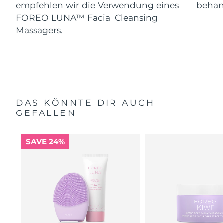
empfehlen wir die Verwendung eines
behand
FOREO LUNA™ Facial Cleansing
Massagers.
DAS KÖNNTE DIR AUCH
GEFALLEN
SAVE 24%