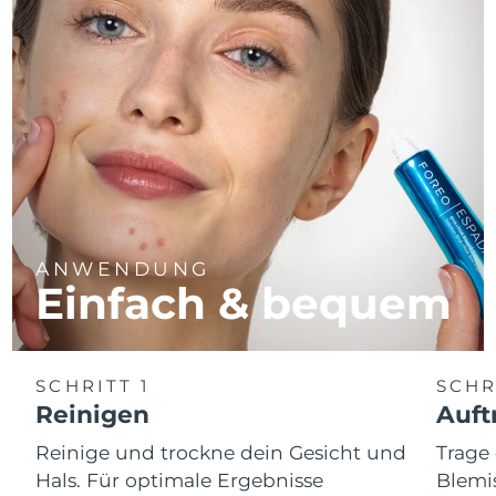
ANWENDUNG
Einfach & bequem
SCHRITT 1
SCHR
Reinigen
Auft
Reinige und trockne dein Gesicht und
Trag
Hals. Für optimale Ergebnisse
Blemis