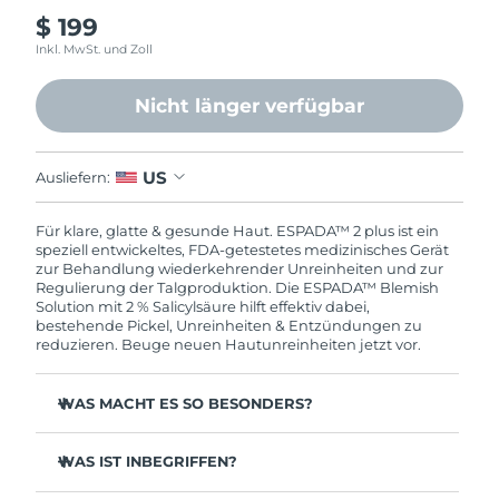
Norwegen
Erwartete Lieferung
8/10/26
$ 199
Inkl. MwSt. und Zoll
Oman
Erwartete Lieferung
8/13/26
Nicht länger verfügbar
Philippinen
Erwartete Lieferung
8/13/26
Polen
Erwartete Lieferung
8/11/26
US
Ausliefern:
Portugal
Erwartete Lieferung
8/10/26
Für klare, glatte & gesunde Haut. ESPADA™ 2 plus ist ein
speziell entwickeltes, FDA-getestetes medizinisches Gerät
zur Behandlung wiederkehrender Unreinheiten und zur
Puerto Rico
Erwartete Lieferung
8/12/26
Regulierung der Talgproduktion. Die ESPADA™ Blemish
Solution mit 2 % Salicylsäure hilft effektiv dabei,
Katar
Erwartete Lieferung
8/11/26
bestehende Pickel, Unreinheiten & Entzündungen zu
reduzieren. Beuge neuen Hautunreinheiten jetzt vor.
Réunion
Erwartete Lieferung
8/15/26
WAS MACHT ES SO BESONDERS?
Rumänien
Erwartete Lieferung
8/10/26
3 von 4 Anwender:innen berichten bereits nach der
ersten Anwendung von sichtbaren Ergebnissen.
WAS IST INBEGRIFFEN?
Russland
Erwartete Lieferung
8/18/26
100 % der Anwender:innen berichten von klarerer Haut