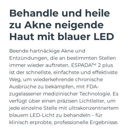
SCHWEDISCHE BEAUTY ROUTINE
Australien
Erwartete Lieferung
8/13/26
Behandle und heile
Österreich
Erwartete Lieferung
8/10/26
zu Akne neigende
Bahrain
Erwartete Lieferung
8/11/26
Haut mit blauer LED
Gesichtsreinigung
Gesichtsstraffung
Belgien
Erwartete Lieferung
8/10/26
LUNA™ 4 Set
BEAR™ 2 Set
Beende hartnäckige Akne und
Anti-aging massage
Microcurrent toning
Bermuda
Erwartete Lieferung
8/16/26
Entzündungen, die an bestimmten Stellen
immer wieder auftreten. ESPADA™ 2 plus
Hydratisierung
Mundpflege
Bosnien und
ist der schnellste, einfachste und effektivste
Erwartete Lieferung
8/13/26
LUNA™ 4 Plus
BEAR™ 2 go
Herzegowina
UFO™ 3 Set
issa™ 4
Weg, um wiederkehrende chronische
Massage, LED heating
Microcurrent toning on-the-go
FAQ™ ANTI-AGING-BEHANDLUNG
Ausbrüche zu bekämpfen, mit FDA-
Deep facial hydration
Hybrid silicone sonic toothbrush
Brunei Darussalam
Erwartete Lieferung
8/15/26
zugelassener medizinischer Technologie.
Es
NEW
verfügt über einen präzisen Lichtleiter, um
LUNA™ 4 Men
BEAR™ 2 eyes & lips
Bulgarien
Erwartete Lieferung
8/10/26
UFO™ 3 LED
issa™ 4 plus
jede einzelne Stelle mit ultrakonzentriertem
For men, anti-aging massage
Microcurrent line smoothing device
Near-infrared and red light therapy
blauem LED-Licht zu behandeln - für
Kanada
Smart hybrid silicone sonic toothbrush
Erwartete Lieferung
8/14/26
device
Anti-aging
LED-Behandlungen
klinisch erprobte, professionelle Ergebnisse.