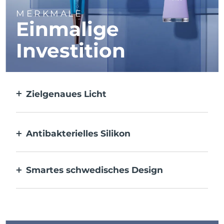
MERKMALE
Einmalige
Investition
Zielgenaues Licht
Zielt auf jeden einzelnen Fleck und
behandelt ihn mit ultrakonzentriertem
Licht.
Antibakterielles Silikon
100 % wasserdicht und porenfrei, um die
Ansammlung von Bakterien zu verhindern.
Smartes schwedisches Design
Wiederaufladbar über USB, bis zu 210
Anwendungen pro Ladung.