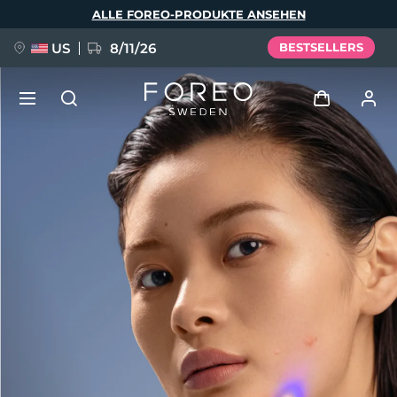
Direkt
ALLE FOREO-PRODUKTE ANSEHEN
zum
Inhalt
US
8/11/26
BESTSELLERS
NEU
Anmelden
Sprache
BREAKING NEWS
Benutzerkonto
English
Deutsch
Español
Meine Geräte
FAQ™ Pure Beauty-Tech Elixir
Français
Italiano
Português
Meine Bestellungen
Polski
Svenska
Русский
Türkçe
简体中文
繁體中文
Meine Adressen
issa™ Teeth Whitening Set
Meine Abonnements