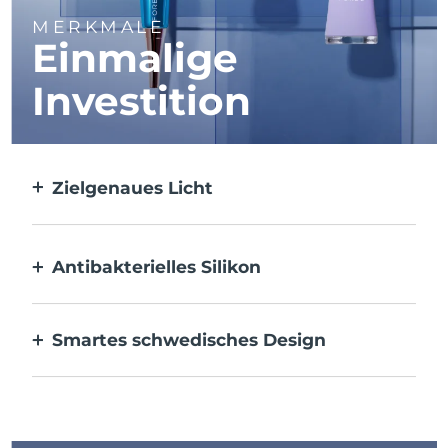
MERKMALE
Einmalige
Investition
Zielgenaues Licht
Zielt auf jeden einzelnen Fleck und
behandelt ihn mit ultrakonzentriertem
Licht.
Antibakterielles Silikon
100 % wasserdicht und porenfrei, um die
Ansammlung von Bakterien zu verhindern.
Smartes schwedisches Design
Wiederaufladbar über USB, bis zu 210
Anwendungen pro Ladung.