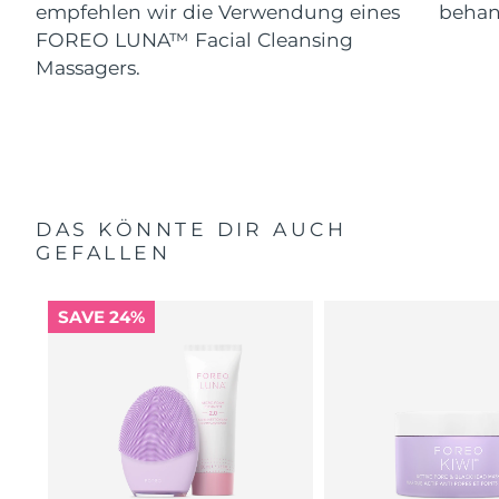
empfehlen wir die Verwendung eines
behand
FOREO LUNA™ Facial Cleansing
Massagers.
DAS KÖNNTE DIR AUCH
GEFALLEN
SAVE 24%