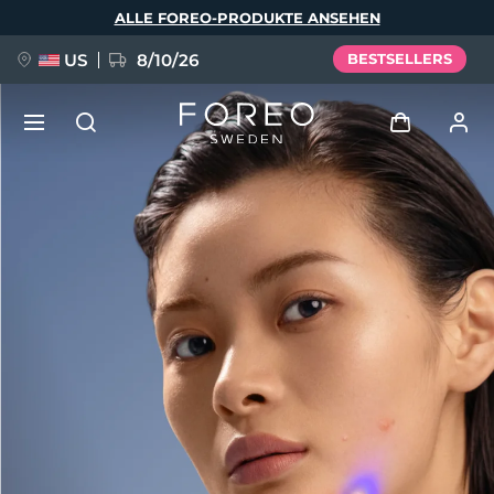
Direkt
ALLE FOREO-PRODUKTE ANSEHEN
zum
Inhalt
US
8/10/26
BESTSELLERS
NEU
Anmelden
Sprache
BREAKING NEWS
Benutzerkonto
English
Deutsch
Español
Meine Geräte
FAQ™ Pure Beauty-Tech Elixir
Français
Italiano
Português
Meine Bestellungen
Polski
Svenska
Русский
Türkçe
简体中文
繁體中文
Meine Adressen
issa™ Teeth Whitening Set
Meine Abonnements