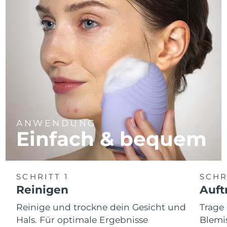
ANWENDUNG
Einfach & bequem
SCHRITT 1
SCHR
Reinigen
Auft
Reinige und trockne dein Gesicht und
Trag
Hals. Für optimale Ergebnisse
Blemis