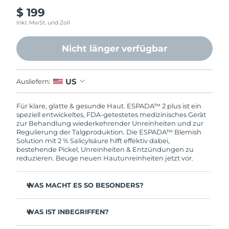
Norwegen
Erwartete Lieferung
8/9/26
$ 199
Inkl. MwSt. und Zoll
Oman
Erwartete Lieferung
8/12/26
Nicht länger verfügbar
Philippinen
Erwartete Lieferung
8/12/26
Polen
Erwartete Lieferung
8/10/26
US
Ausliefern:
Portugal
Erwartete Lieferung
8/9/26
Für klare, glatte & gesunde Haut. ESPADA™ 2 plus ist ein
speziell entwickeltes, FDA-getestetes medizinisches Gerät
zur Behandlung wiederkehrender Unreinheiten und zur
Puerto Rico
Erwartete Lieferung
8/11/26
Regulierung der Talgproduktion. Die ESPADA™ Blemish
Solution mit 2 % Salicylsäure hilft effektiv dabei,
Katar
Erwartete Lieferung
8/10/26
bestehende Pickel, Unreinheiten & Entzündungen zu
reduzieren. Beuge neuen Hautunreinheiten jetzt vor.
Réunion
Erwartete Lieferung
8/14/26
WAS MACHT ES SO BESONDERS?
Rumänien
Erwartete Lieferung
8/9/26
3 von 4 Anwender:innen berichten bereits nach der
ersten Anwendung von sichtbaren Ergebnissen.
WAS IST INBEGRIFFEN?
Russland
Erwartete Lieferung
8/17/26
100 % der Anwender:innen berichten von klarerer Haut