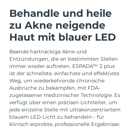
SCHWEDISCHE BEAUTY ROUTINE
Australien
Erwartete Lieferung
8/12/26
Behandle und heile
Österreich
Erwartete Lieferung
8/9/26
zu Akne neigende
Bahrain
Erwartete Lieferung
8/10/26
Haut mit blauer LED
Gesichtsreinigung
Gesichtsstraffung
Belgien
Erwartete Lieferung
8/9/26
LUNA™ 4 Set
BEAR™ 2 Set
Beende hartnäckige Akne und
Anti-aging massage
Microcurrent toning
Bermuda
Erwartete Lieferung
8/15/26
Entzündungen, die an bestimmten Stellen
immer wieder auftreten. ESPADA™ 2 plus
Hydratisierung
Mundpflege
Bosnien und
ist der schnellste, einfachste und effektivste
Erwartete Lieferung
8/12/26
LUNA™ 4 Plus
BEAR™ 2 go
Herzegowina
UFO™ 3 Set
issa™ 4
Weg, um wiederkehrende chronische
Massage, LED heating
Microcurrent toning on-the-go
FAQ™ ANTI-AGING-BEHANDLUNG
Ausbrüche zu bekämpfen, mit FDA-
Deep facial hydration
Hybrid silicone sonic toothbrush
Brunei Darussalam
Erwartete Lieferung
8/14/26
zugelassener medizinischer Technologie.
Es
NEW
verfügt über einen präzisen Lichtleiter, um
LUNA™ 4 Men
BEAR™ 2 eyes & lips
Bulgarien
Erwartete Lieferung
8/9/26
UFO™ 3 LED
issa™ 4 plus
jede einzelne Stelle mit ultrakonzentriertem
For men, anti-aging massage
Microcurrent line smoothing device
Near-infrared and red light therapy
blauem LED-Licht zu behandeln - für
Kanada
Smart hybrid silicone sonic toothbrush
Erwartete Lieferung
8/13/26
device
Anti-aging
LED-Behandlungen
klinisch erprobte, professionelle Ergebnisse.