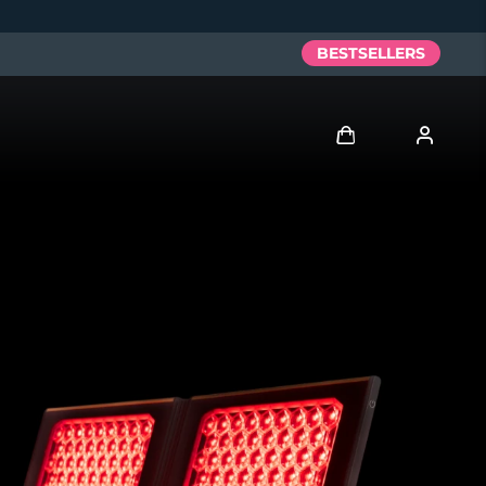
BESTSELLERS
Anmelden
Benutzerkonto
Meine Geräte
Meine Bestellungen
Meine Adressen
Meine Abonnements