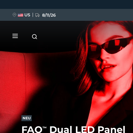
Direkt
zum
Inhalt
US
8/11/26
NEU
BREAKING NEWS
FAQ™ Pure Beauty-Tech Elixir
NEU
FAQ
Dual LED Panel
™