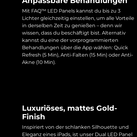
Anpassbare Behandlungen
KIWI™ skincare
All acne treatment devices
All revitalizing eye massagers
Serum
issa™ Teeth Whitening Gel
Advanced pore care essentials
Mit FAQ™ LED Panels kannst du bis zu 3
For healthy hair
18% PAP
Lichter gleichzeitig einstellen, um alle Vorteile
Kosmetik
Männer
in derselben Zeit zu genießen – denn wir
wissen, dass du beschäftigt bist. Alternativ
kannst du eine der vorprogrammierten
Behandlungen über die App wählen: Quick
Refresh (5 Min), Anti-Falten (15 Min) oder Anti-
Kaufe alles
Akne (10 Min).
FOREO APP
ÜBER
Luxuriöses, mattes Gold-
Finish
Inspiriert von der schlanken Silhouette und
Eleganz eines iPads, ist unser Dual LED Panel