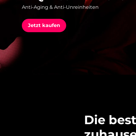
Anti-Aging & Anti-Unreinheiten
issa™ Teeth Whitening Set
Jetzt kaufen
FAQ™ Dual LED Panel
BELIEBT
Sonderangebote
Bestseller
Die bes
zuhause 