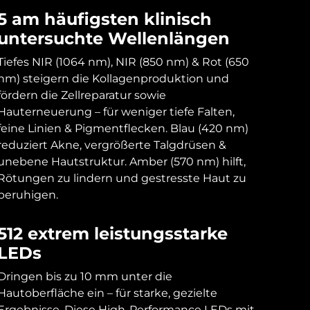
5 am häufigsten klinisch
untersuchte Wellenlängen
Tiefes NIR (1064 nm), NIR (850 nm) & Rot (650
nm) steigern die Kollagenproduktion und
fördern die Zellreparatur sowie
Hauterneuerung – für weniger tiefe Falten,
feine Linien & Pigmentflecken. Blau (420 nm)
reduziert Akne, vergrößerte Talgdrüsen &
unebene Hautstruktur. Amber (570 nm) hilft,
Rötungen zu lindern und gestresste Haut zu
beruhigen.
512 extrem leistungsstarke
LEDs
Dringen bis zu 10 mm unter die
Hautoberfläche ein – für starke, gezielte
Ergebnisse. Diese High-Performance LEDs mit