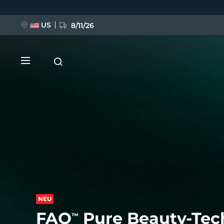
Direkt
zum
Inhalt
US
8/11/26
NEU
BREAKING NEWS
FAQ™ Pure Beauty-Tech Elixir
NEU
FAQ
Pure Beauty-Tech
™