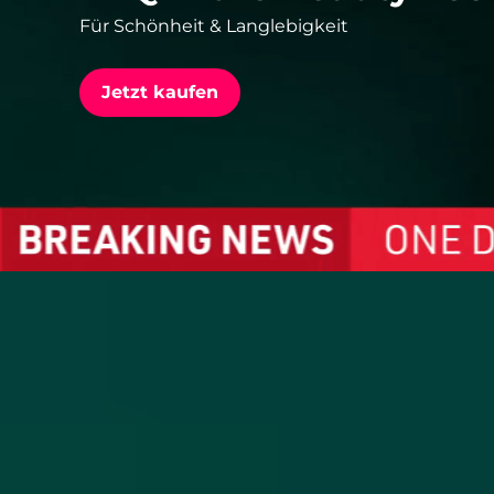
Für Schönheit & Langlebigkeit
issa™ Teeth Whitening Set
Jetzt kaufen
FAQ™ Dual LED Panel
BELIEBT
Sonderangebote
Bestseller
The Ne