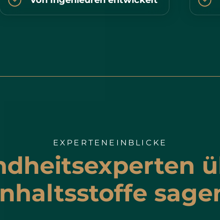
Von Ingenieuren entwickelt
EXPERTENEINBLICKE
dheitsexperten ü
Inhaltsstoffe sage