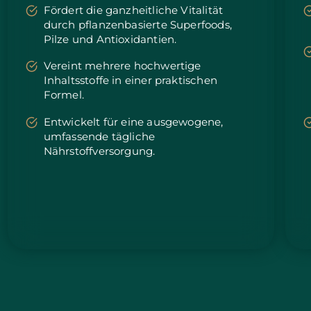
Taiwan
Erwartete Lieferung
8/15/26
Fördert die ganzheitliche Vitalität
durch pflanzenbasierte Superfoods,
Thailand
Erwartete Lieferung
8/14/26
Pilze und Antioxidantien.
Vereint mehrere hochwertige
Türkei
Erwartete Lieferung
8/11/26
Inhaltsstoffe in einer praktischen
Formel.
Vereinigte Arabische
Erwartete Lieferung
8/11/26
Emirate
Entwickelt für eine ausgewogene,
umfassende tägliche
Vereinigtes
Nährstoffversorgung.
Erwartete Lieferung
8/10/26
Königreich
Vereinigte Staaten
Erwartete Lieferung
8/11/26
Usbekistan
Erwartete Lieferung
8/15/26
Vietnam
Erwartete Lieferung
8/16/26