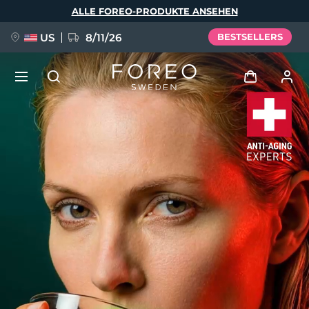
Direkt
ALLE FOREO-PRODUKTE ANSEHEN
zum
Inhalt
US
8/11/26
BESTSELLERS
NEU
Anmelden
Sprache
BREAKING NEWS
Benutzerkonto
English
Deutsch
Español
Meine Geräte
FAQ™ Pure Beauty-Tech Elixir
Français
Italiano
Português
Meine Bestellungen
Polski
Svenska
Русский
Türkçe
简体中文
繁體中文
Meine Adressen
issa™ Teeth Whitening Set
Meine Abonnements