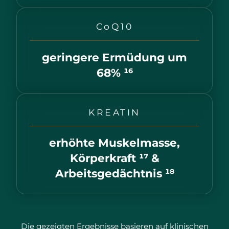
CoQ10
geringere Ermüdung um
68% ¹⁶
KREATIN
erhöhte Muskelmasse,
Körperkraft ¹⁷ &
Arbeitsgedächtnis ¹⁸
Die gezeigten Ergebnisse basieren auf klinischen