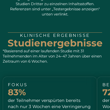
Studien Dritter zu einzelnen Inhaltsstoffen.
Referenzen sind unter „Testergebnisse anzeigen"
ENERGIE
93%
unten verlinkt.
der Teilnehmer fühlten
KLINISCHE ERGEBNISSE
Studienergebnisse
sich nach nur 2 Wochen
den ganzen Tag über
*Basierend auf einer laufenden Studie mit 31
Teilnehmenden im Alter von 24–47 Jahren über einen
energiegeladener und
Zeitraum von 6 Wochen.
weniger müde.
FOKUS
BE
83%
7
der Teilnehmer verspürten bereits
der
nach nur 3 Wochen eine Verringerung
Woc