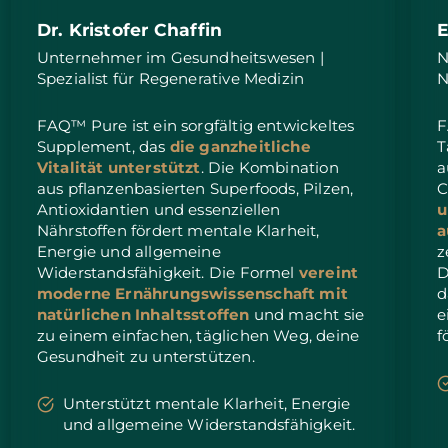
Dr. Kristofer Chaffin
E
Saudi-Arabien
Erwartete Lieferung
8/11/26
Unternehmer im Gesundheitswesen |
N
Spezialist für Regenerative Medizin
N
Singapur
Erwartete Lieferung
8/12/26
FAQ™ Pure ist ein sorgfältig entwickeltes
F
Slowakei
Erwartete Lieferung
8/10/26
Supplement, das
die ganzheitliche
T
Vitalität unterstützt
. Die Kombination
a
Slowenien
Erwartete Lieferung
8/10/26
aus pflanzenbasierten Superfoods, Pilzen,
C
Antioxidantien und essenziellen
u
Südafrika
Erwartete Lieferung
8/18/26
Nährstoffen fördert mentale Klarheit,
a
Energie und allgemeine
z
Südkorea
Erwartete Lieferung
8/12/26
Widerstandsfähigkeit. Die Formel
vereint
D
moderne Ernährungswissenschaft mit
d
Spanien
natürlichen Inhaltsstoffen
und macht sie
e
Erwartete Lieferung
8/10/26
zu einem einfachen, täglichen Weg, deine
f
Gesundheit zu unterstützen.
Schweden
Erwartete Lieferung
8/10/26
Unterstützt mentale Klarheit, Energie
Schweiz
Erwartete Lieferung
8/10/26
und allgemeine Widerstandsfähigkeit.