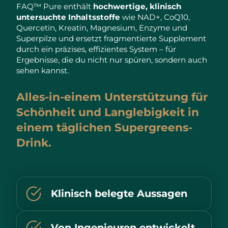
Advanced pore care essentials
For healthy hair
FAQ™ Pure enthält
hochwertige, klinisch
18% PAP
Kosmetik
Männer
untersuchte Inhaltsstoffe
wie NAD+, CoQ10,
Isle of Man
Erwartete Lieferung
8/12/26
Quercetin, Kreatin, Magnesium, Enzyme und
Superpilze und ersetzt fragmentierte Supplement
Israel
Erwartete Lieferung
8/14/26
durch ein präzises, effizientes System – für
Ergebnisse, die du nicht nur spüren, sondern auch
Italien
Erwartete Lieferung
8/10/26
sehen kannst.
Kaufe alles
Japan
Erwartete Lieferung
8/13/26
Alles-in-einem Unterstützung für
Schönheit und Langlebigkeit in
Jersey
Erwartete Lieferung
8/15/26
FOREO APP
einem täglichen Supergreens-
Kasachstan
Erwartete Lieferung
8/12/26
Drink.
ÜBER
Kuwait
Erwartete Lieferung
8/10/26
Lettland
Erwartete Lieferung
8/10/26
Klinisch belegte Aussagen
Libanon
Erwartete Lieferung
8/11/26
Von Ingenieuren entwickelt