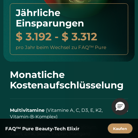
Jährliche
Einsparungen
$ 3.192 - $ 3.312
pro Jahr beim Wechsel zu FAQ™ Pure
Monatliche
Kostenaufschlüsselung
Multivitamine
(Vitamine A, C, D3, E, K2,
$ 25
Vitamin-B-Komplex)
Multiminerale
(Magnesium, Calcium,
$ 15
FAQ™ Pure Beauty-Tech Elixir
Kaufen
Eisen, Zink, Selen, Kupfer, Mangan)