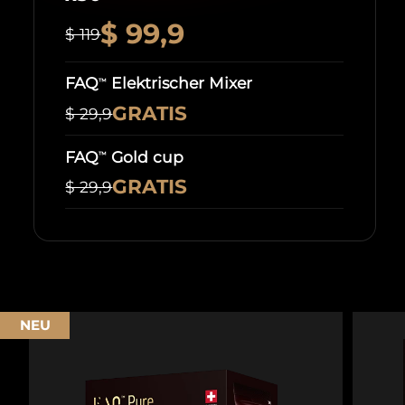
$ 99,9
$ 119
FAQ
Elektrischer Mixer
™
GRATIS
$ 29,9
FAQ
Gold cup
™
GRATIS
$ 29,9
NEU