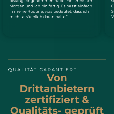
bislang eingenommen habe. Ein Drink am
s
Morgen und ich bin fertig. Es passt einfach
C
in meine Routine, was bedeutet, dass ich
S
mich tatsächlich daran halte.“
W
QUALITÄT GARANTIERT
Von
Drittanbietern
zertifiziert &
Qualitäts- geprüft