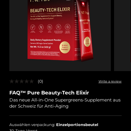
(0)
Write a review
No
rating
FAQ™ Pure Beauty-Tech Elixir
value
Same
Das neue All-in-One Supergreens-Supplement aus
page
der Schweiz für Anti-Aging
link.
Auswählen verpackung:
Einzelportionsbeutel
30-Tage-Vorrat