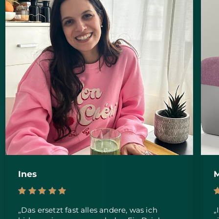
Ines
M
„Das ersetzt fast alles andere, was ich
„