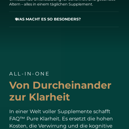
Altern – alles in einem täglichen Supplement.
WAS MACHT ES SO BESONDERS?
FAQ™ Pure unterstützt:
✔ Immungesundheit¹
✔ Zellschutz²
✔ Gesunde Haut, Haare & Nägel³
✔ Energie⁴
✔ Stoffwechsel⁵
✔ Gesunde Gehirnfunktion⁶
✔ Gelenkgesundheit & Muskelfunktion⁷
✔ Hormonhaushalt⁸
ALL-IN-ONE
✔ Verdauung⁹
✔ Blutzuckerspiegel¹⁰
Von Durcheinander
✔ Knochengesundheit¹¹
✔ Augengesundheit¹²
✔ Herzgesundheit¹³
zur Klarheit
✔ Gesunde Blutbildung¹⁴
In einer Welt voller Supplemente schafft
FAQ™ Pure Klarheit. Es ersetzt die hohen
Kosten, die Verwirrung und die kognitive