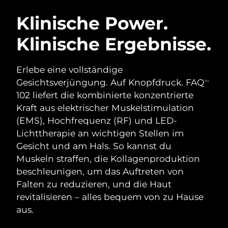
SCHWEDISCHE BEAUTY ROUTINE
Klinische Power.
Klinische Ergebnisse.
Erwartete Lieferung
Australien
12/08/2026
Gesichtsreinigung
Gesichtsstraffung
Erlebe eine vollständige
Erwartete Lieferung
Österreich
LUNA™ 4 Set
BEAR™ 2 Set
09/08/2026
Gesichtsverjüngung. Auf Knopfdruck. FAQ
TM
Anti-aging massage
Microcurrent toning
102 liefert die kombinierte konzentrierte
Erwartete Lieferung
Bahrain
Kraft aus elektrischer Muskelstimulation
10/08/2026
(EMS), Hochfrequenz (RF) und LED-
Hydratisierung
Mundpflege
LUNA™ 4 Plus
BEAR™ 2 go
Lichttherapie an wichtigen Stellen im
Erwartete Lieferung
Belgien
UFO™ 3 Set
issa™ 4
09/08/2026
Massage, LED heating
Microcurrent toning on-the-go
Gesicht und am Hals. So kannst du
FAQ™ ANTI-AGING-BEHANDLUNG
Deep facial hydration
Hybrid silicone sonic toothbrush
Muskeln straffen, die Kollagenproduktion
Erwartete Lieferung
Bermuda
beschleunigen, um das Auftreten von
15/08/2026
NEW
LUNA™ 4 Men
BEAR™ 2 eyes & lips
Falten zu reduzieren, und die Haut
UFO™ 3 LED
issa™ 4 plus
For men, anti-aging massage
Microcurrent line smoothing device
Bosnien und
revitalisieren – alles bequem von zu Hause
Erwartete Lieferung
Near-infrared and red light therapy
Smart hybrid silicone sonic toothbrush
Herzegowina
12/08/2026
aus.
device
Anti-aging
LED-Behandlungen