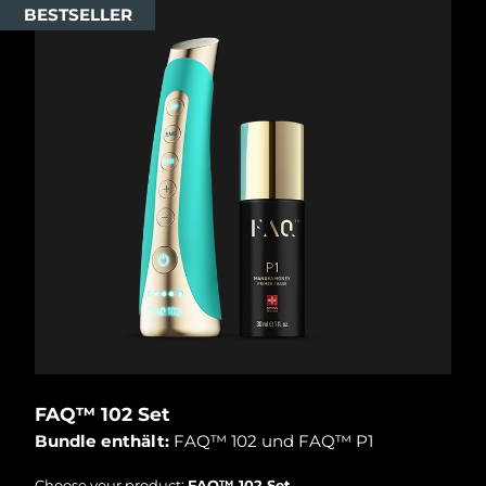
Isle of Man
11/08/2026
BESTSELLER
Erwartete Lieferung
Israel
13/08/2026
Erwartete Lieferung
Italien
09/08/2026
Erwartete Lieferung
Japan
12/08/2026
Erwartete Lieferung
Jersey
14/08/2026
Erwartete Lieferung
Kasachstan
11/08/2026
Erwartete Lieferung
Kuwait
09/08/2026
FAQ™ 102 Set
Bundle enthält:
FAQ™ 102 und FAQ™ P1
Erwartete Lieferung
Lettland
09/08/2026
Choose your product:
FAQ™ 102 Set