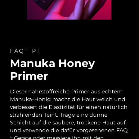
Erwartete Lieferung
Thailand
13/08/2026
Erwartete Lieferung
Türkei
10/08/2026
Vereinigte Arabische
FAQ
P1
Erwartete Lieferung
TM
Emirate
10/08/2026
Manuka Honey
Vereinigtes
Primer
Erwartete Lieferung
Königreich
09/08/2026
Dieser nährstoffreiche Primer aus echtem
Erwartete Lieferung
Vereinigte Staaten
10/08/2026
Manuka-Honig macht die Haut weich und
verbessert die Elastizität für einen natürlich
Erwartete Lieferung
Usbekistan
strahlenden Teint. Trage eine dünne
14/08/2026
Schicht auf die saubere, trockene Haut auf
Erwartete Lieferung
und verwende die dafür vorgesehenen FAQ
Vietnam
15/08/2026
Geräte oder massiere ihn mit den
TM