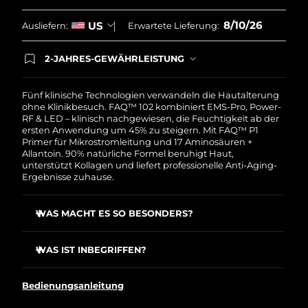
Erwartete Lieferung
Monaco
10/08/2026
8/10/26
US
Ausliefern:
Erwartete Lieferung:
Erwartete Lieferung
Niederlande
09/08/2026
2-JAHRES-GEWÄHRLEISTUNG
Mit deiner heutigen Bestellung registriere sich für
deine FOREO-Garantie. Das bedeutet: Falls du
Erwartete Lieferung
Neuseeland
innerhalb eines Jahres ab Kaufdatum Anlass zur
Fünf klinische Technologien verwandeln die Hautalterung
09/08/2026
Beanstandung deines FOREO-Produktes haben
ohne Klinikbesuch. FAQ™ 102 kombiniert EMS-Pro, Power-
solltest, bekommst du dieses Produkt von
RF & LED – klinisch nachgewiesen, die Feuchtigkeit ab der
Erwartete Lieferung
FOREO gratis ersetzt.
ersten Anwendung um 45% zu steigern. Mit FAQ™ P1
Norwegen
09/08/2026
Primer für Mikrostromleitung und 17 Aminosäuren +
Allantoin. 90% natürliche Formel beruhigt Haut,
unterstützt Kollagen und liefert professionelle Anti-Aging-
Erwartete Lieferung
Oman
Ergebnisse zuhause.
12/08/2026
Erwartete Lieferung
WAS MACHT ES SO BESONDERS?
Philippinen
12/08/2026
EMS-Pro erreicht Gesichtsmuskeln tiefer als Standard-
Mikrostrom und strafft, tonisiert & hebt.
WAS IST INBEGRIFFEN?
Erwartete Lieferung
Polen
10/08/2026
Power-RF erwärmte Wellen stimulieren Kollagen,
FAQ
102
™
Elastin und neue Zellen und formen Fettgewebe.
Bedienungsanleitung
FAQ
P1
Erwartete Lieferung
™
Anti-Shock System™ passt die Stromstärke
Portugal
09/08/2026
automatisch an die Haut an für völlig schmerzfreie