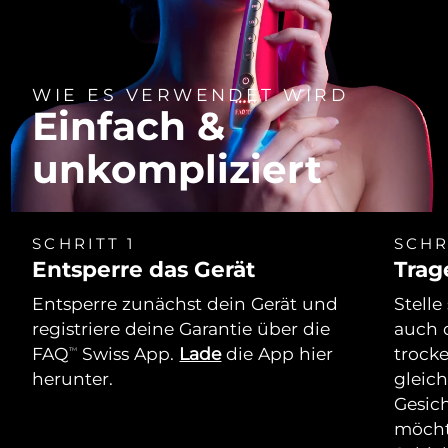
WIE ES VERWENDET WIRD
Einfach &
unkompliziert
SCHRITT 1
SCHR
Entsperre das Gerät
Trag
Entsperre zunächst dein Gerät und
Stelle
registriere deine Garantie über die
auch 
FAQ
Swiss App.
Lade
die App hier
trock
TM
herunter.
gleich
Gesich
möcht