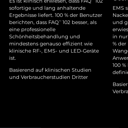
Advanced pore care essentials
Es ist klinisch erwiesen, dass FAQ
102
For healthy hair
Erwartete Lieferung
18% PAP
Gibraltar
sofortige und lang anhaltende
EMS st
Kosmetik
Männer
13/08/2026
Ergebnisse liefert. 100 % der Benutzer
Nacken
Erwartete Lieferung
berichten, dass FAQ
102 besser, als
und ge
TM
Griechenland
09/08/2026
eine professionelle
erwie
Schönheitsbehandlung und
in nur
Sonderverwaltungsregion
Erwartete Lieferung
mindestens genauso effizient wie
% der 
Kaufe alles
Hongkong
10/08/2026
klinische RF-, EMS- und LED-Geräte
Wange
ist.
Anwen
Erwartete Lieferung
Ungarn
09/08/2026
100 % 
FOREO APP
Basierend auf klinischen Studien
defini
Erwartete Lieferung
und Verbraucherstudien Dritter
Island
ÜBER
10/08/2026
Basie
Verbr
Erwartete Lieferung
Indonesien
07/08/2026
Erwartete Lieferung
Irland
09/08/2026
Erwartete Lieferung