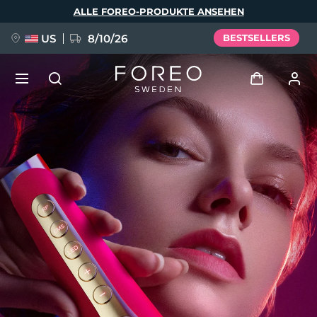
Direkt
ALLE FOREO-PRODUKTE ANSEHEN
zum
Inhalt
US
8/10/26
BESTSELLERS
NEU
Anmelden
Sprache
BREAKING NEWS
Benutzerkonto
English
Deutsch
Español
Meine Geräte
FAQ™ Pure Beauty-Tech Elixir
Français
Italiano
Português
Meine Bestellungen
Polski
Svenska
Русский
Türkçe
简体中文
繁體中文
Meine Adressen
issa™ Teeth Whitening Set
Meine Abonnements