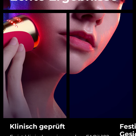
Professional IPL hair removal device
Microcurrent body toning
All hair treatments
All FAQ™ skincare
Französisch-
Erwartete Lieferung
8/12/26
Polynesien
FAQ™ Produkte
FAQ™ Produkte
Akne-Behandlung
Augenpflege
PEACH™ 2
LUNA™ 4 body
FAQ™ products
All anti-aging treatments
All LED treatments
Deutschland
Erwartete Lieferung
8/8/26
ESPADA™ 2 plus
BEAR™ 2 eyes & lips
IPL hair removal
Massaging body brush
All toning treatments
Recurring acne LED therapy
Microcurrent line smoothing device
Gibraltar
Erwartete Lieferung
8/12/26
PEACH™ 2 go
SUPERCHARGED™ serum
Haarpflege
Pflege für Poren
Griechenland
Erwartete Lieferung
8/8/26
ESPADA™ 2
IRIS™ 2
Travel-friendly IPL hair removal
Firming body serum
LUNA™ 4 hair
KIWI™ derma
Acne treatment device
Rejuvenating eye massager
Sonderverwaltungsregion
NEW
Erwartete Lieferung
8/9/26
2-in-1 LED scalp massager
Diamond microdermabrasion .
Hongkong
PEACH™ Cooling Prep Gel
ESPADA™ Blemish Solution
Hautpflege für die Augen
Ungarn
Erwartete Lieferung
8/8/26
Zahnaufhellung
Cooling IPL hair removal gel
FLIP™ play advanced
KIWI™
Concentrated acne gel
Advanced eye care treatment
issa™ Teeth Whitening Set
LED light hairbrush
Island
Blackhead remover
Erwartete Lieferung
8/9/26
MEHR
Dual LED + sonic device & 18% PAP gel
Indonesien
Erwartete Lieferung
8/6/26
ESPADA™-Geräte
Augenpflegegeräte
LUNA™ Dual-Peptide Scalp
Klinisch geprüft
Festi
KIWI™ skincare
All acne treatment devices
All revitalizing eye massagers
Serum
Gesi
issa™ Teeth Whitening Gel
Irland
Erwartete Lieferung
8/8/26
TM