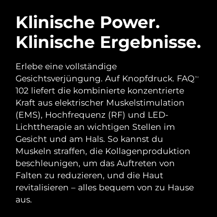
SCHWEDISCHE BEAUTY ROUTINE
Australien
Erwartete Lieferung
8/11/26
Klinische Power.
Österreich
Erwartete Lieferung
8/8/26
Klinische Ergebnisse.
Bahrain
Erwartete Lieferung
8/9/26
Gesichtsreinigung
Gesichtsstraffung
Erlebe eine vollständige
Belgien
Erwartete Lieferung
8/8/26
LUNA™ 4 Set
BEAR™ 2 Set
Gesichtsverjüngung. Auf Knopfdruck. FAQ
TM
Anti-aging massage
Microcurrent toning
102 liefert die kombinierte konzentrierte
Bermuda
Erwartete Lieferung
8/14/26
Kraft aus elektrischer Muskelstimulation
(EMS), Hochfrequenz (RF) und LED-
Hydratisierung
Mundpflege
Bosnien und
Erwartete Lieferung
8/11/26
LUNA™ 4 Plus
BEAR™ 2 go
Lichttherapie an wichtigen Stellen im
Herzegowina
UFO™ 3 Set
issa™ 4
Massage, LED heating
Microcurrent toning on-the-go
Gesicht und am Hals. So kannst du
FAQ™ ANTI-AGING-BEHANDLUNG
Deep facial hydration
Hybrid silicone sonic toothbrush
Brunei Darussalam
Erwartete Lieferung
8/13/26
Muskeln straffen, die Kollagenproduktion
beschleunigen, um das Auftreten von
NEW
LUNA™ 4 Men
BEAR™ 2 eyes & lips
Bulgarien
Erwartete Lieferung
8/8/26
Falten zu reduzieren, und die Haut
UFO™ 3 LED
issa™ 4 plus
For men, anti-aging massage
Microcurrent line smoothing device
revitalisieren – alles bequem von zu Hause
Near-infrared and red light therapy
Kanada
Smart hybrid silicone sonic toothbrush
Erwartete Lieferung
8/12/26
aus.
device
Anti-aging
LED-Behandlungen