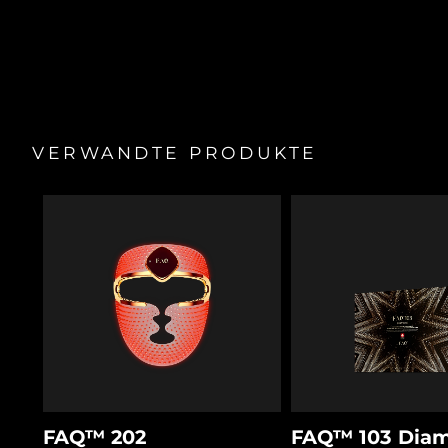
Erhöht den Feuchtigkeitsgehalt der Haut ab der ersten
Taiwan
Erwartete Lieferung
8/13/26
Anwendung um 45 %
Geräteständer
Verbessert die Festigkeit der Haut deutlich
Reiseetui
Thailand
Erwartete Lieferung
8/12/26
Minimiert die Poren deutlich und glättet die Haut
Putztuch
100 % der Benutzer geben an, dass es
Schnellstartanleitung
Türkei
Erwartete Lieferung
8/9/26
gleichwertig/besser als klinische
Allgemeines Handbuch
Schönheitsbehandlungen ist
Vereinigte Arabische
2 Jahre Garantie
VERWANDTE PRODUKTE
Zur Verwendung mit FAQ
P1 Manuka Honey Primer für
Erwartete Lieferung
8/9/26
™
Emirate
eine sichere Anwendung und effektive Ergebnisse.
Vereinigtes
Erwartete Lieferung
8/8/26
Königreich
Vereinigte Staaten
Erwartete Lieferung
8/9/26
Usbekistan
Erwartete Lieferung
8/13/26
Vietnam
Erwartete Lieferung
8/14/26
FAQ™ 202
FAQ™ 103 Diam