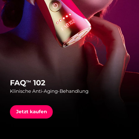
Versandland
Vereinigte Staaten
Erwartete Lieferung
8/9/26
FAQ™ Dual LED Panel
Vereinigtes
Erwartete Lieferung
8/8/26
Königreich
BELIEBT
Spanien
Erwartete Lieferung
8/8/26
Australien
Erwartete Lieferung
8/11/26
FAQ
102
TM
Sonderangebote
Bestseller
Frankreich
Erwartete Lieferung
8/8/26
Klinische Anti-Aging-Behandlung
Deutschland
Erwartete Lieferung
8/8/26
Jetzt kaufen
Kanada
Erwartete Lieferung
8/12/26
Rot-Lichttherapie