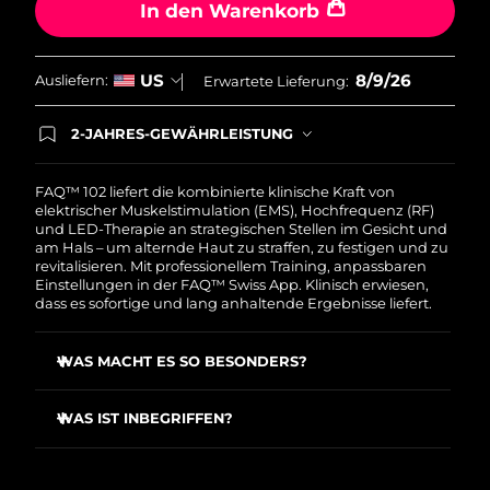
In den Warenkorb
Saudi-Arabien
Erwartete Lieferung
8/9/26
8/9/26
US
Ausliefern:
Erwartete Lieferung:
Singapur
Erwartete Lieferung
8/10/26
2-JAHRES-GEWÄHRLEISTUNG
Slowakei
Erwartete Lieferung
8/8/26
Mit deiner heutigen Bestellung registriere sich für
deine FOREO-Garantie. Das bedeutet: Falls du
Slowenien
Erwartete Lieferung
8/8/26
innerhalb eines Jahres ab Kaufdatum Anlass zur
FAQ™ 102 liefert die kombinierte klinische Kraft von
Beanstandung deines FOREO-Produktes haben
elektrischer Muskelstimulation (EMS), Hochfrequenz (RF)
solltest, bekommst du dieses Produkt von
und LED-Therapie an strategischen Stellen im Gesicht und
Südafrika
Erwartete Lieferung
8/16/26
FOREO gratis ersetzt.
am Hals – um alternde Haut zu straffen, zu festigen und zu
revitalisieren. Mit professionellem Training, anpassbaren
Einstellungen in der FAQ™ Swiss App. Klinisch erwiesen,
Südkorea
Erwartete Lieferung
8/10/26
dass es sofortige und lang anhaltende Ergebnisse liefert.
Spanien
Erwartete Lieferung
8/8/26
WAS MACHT ES SO BESONDERS?
Schweden
Erwartete Lieferung
8/8/26
Reduziere Gesichtsfalten um über 12 % ab der ersten
Anwendung
WAS IST INBEGRIFFEN?
Schweiz
Sichtbar gleichmäßiger Hautton und deutlich hellere
Erwartete Lieferung
8/8/26
FAQ
102
™
Haut ab der ersten Anwendung
USB-Ladekabel