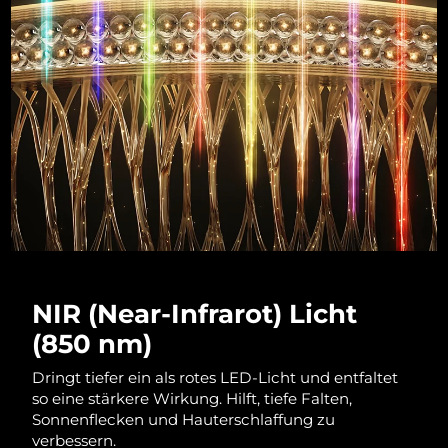
Litauen
Erwartete Lieferung
8/12/26
Luxemburg
Erwartete Lieferung
8/12/26
Sonderverwaltungsregion
Erwartete Lieferung
8/14/26
Macau
Malaysia
Erwartete Lieferung
8/15/26
Malta
Erwartete Lieferung
8/12/26
Mexiko
Erwartete Lieferung
8/16/26
NIR (Near-Infrarot) Licht
Monaco
Erwartete Lieferung
8/13/26
(850 nm)
Niederlande
Erwartete Lieferung
8/12/26
Dringt tiefer ein als rotes LED-Licht und entfaltet
so eine stärkere Wirkung. Hilft, tiefe Falten,
Neuseeland
Erwartete Lieferung
8/12/26
Sonnenflecken und Hauterschlaffung zu
verbessern.