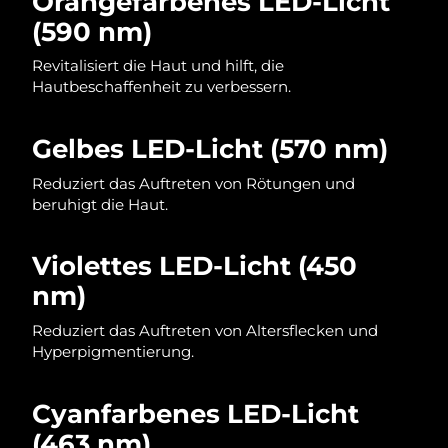
Orangefarbenes LED-Licht
(590 nm)
Saudi-Arabien
Erwartete Lieferung
8/13/26
Revitalisiert die Haut und hilft, die
Singapur
Erwartete Lieferung
8/14/26
Hautbeschaffenheit zu verbessern.
Slowakei
Erwartete Lieferung
8/12/26
Gelbes LED-Licht (570 nm)
Slowenien
Erwartete Lieferung
8/12/26
Reduziert das Auftreten von Rötungen und
beruhigt die Haut.
Südafrika
Erwartete Lieferung
8/20/26
Violettes LED-Licht (450
Südkorea
Erwartete Lieferung
8/14/26
nm)
Spanien
Erwartete Lieferung
8/12/26
Reduziert das Auftreten von Altersflecken und
Hyperpigmentierung.
Schweden
Erwartete Lieferung
8/12/26
Schweiz
Cyanfarbenes LED-Licht
Erwartete Lieferung
8/12/26
(463 nm)