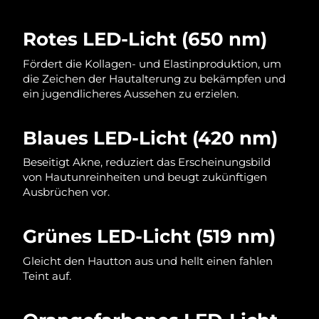
Norwegen
Erwartete Lieferung
8/12/26
Rotes LED-Licht (650 nm)
Oman
Erwartete Lieferung
8/15/26
Fördert die Kollagen- und Elastinproduktion, um
Philippinen
Erwartete Lieferung
8/15/26
die Zeichen der Hautalterung zu bekämpfen und
ein jugendlicheres Aussehen zu erzielen.
Polen
Erwartete Lieferung
8/13/26
Blaues LED-Licht (420 nm)
Portugal
Erwartete Lieferung
8/12/26
Beseitigt Akne, reduziert das Erscheinungsbild
Puerto Rico
Erwartete Lieferung
8/14/26
von Hautunreinheiten und beugt zukünftigen
Ausbrüchen vor.
Katar
Erwartete Lieferung
8/13/26
Grünes LED-Licht (519 nm)
Réunion
Erwartete Lieferung
8/17/26
Gleicht den Hautton aus und hellt einen fahlen
Rumänien
Teint auf.
Erwartete Lieferung
8/12/26
Russland
Erwartete Lieferung
8/20/26