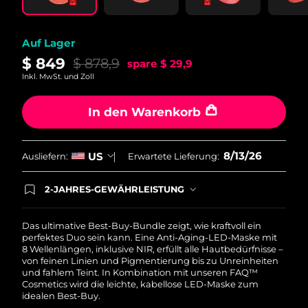
Auf Lager
$ 849
$ 878,9
spare
$ 29,9
Inkl. MwSt. und Zoll
In den Warenkorb
8/13/26
US
Ausliefern:
Erwartete Lieferung:
2-JAHRES-GEWÄHRLEISTUNG
Mit deiner heutigen Bestellung registriere sich für
deine FOREO-Garantie. Das bedeutet: Falls du
innerhalb eines Jahres ab Kaufdatum Anlass zur
Das ultimative Best-Buy-Bundle zeigt, wie kraftvoll ein
Beanstandung deines FOREO-Produktes haben
perfektes Duo sein kann. Eine Anti-Aging-LED-Maske mit
solltest, bekommst du dieses Produkt von
8 Wellenlängen, inklusive NIR, erfüllt alle Hautbedürfnisse –
FOREO gratis ersetzt.
von feinen Linien und Pigmentierung bis zu Unreinheiten
und fahlem Teint. In Kombination mit unseren FAQ™
Cosmetics wird die leichte, kabellose LED-Maske zum
idealen Best-Buy.