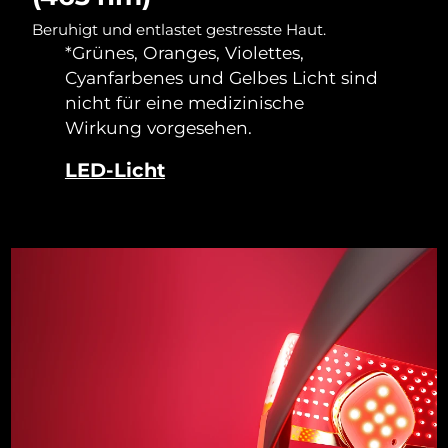
Taiwan
Erwartete Lieferung
8/17/26
Beruhigt und entlastet gestresste Haut.
*Grünes, Oranges, Violettes,
Thailand
Erwartete Lieferung
8/16/26
Cyanfarbenes und Gelbes Licht sind
Türkei
nicht für eine medizinische
Erwartete Lieferung
8/13/26
Wirkung vorgesehen.
Vereinigte Arabische
Erwartete Lieferung
8/13/26
LED-Licht
Emirate
Vereinigtes
Erwartete Lieferung
8/12/26
Königreich
Vereinigte Staaten
Erwartete Lieferung
8/13/26
Usbekistan
Erwartete Lieferung
8/17/26
Vietnam
Erwartete Lieferung
8/18/26