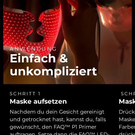
ANWENDUNG
Einfach &
unkompliziert
SCHRITT 1
SCHR
Maske aufsetzen
Mask
Nachdem du dein Gesicht gereinigt
Drücke
und getrocknet hast, kannst du, falls
Maske
gewünscht, den FAQ™ P1 Primer
Farbe
auftragen. Setze dann die FAQ™ LED-
drücks