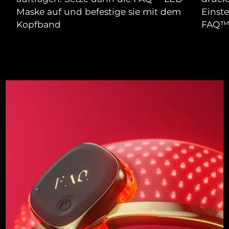
Maske auf und befestige sie mit dem
Einst
Kopfband
FAQ™ 