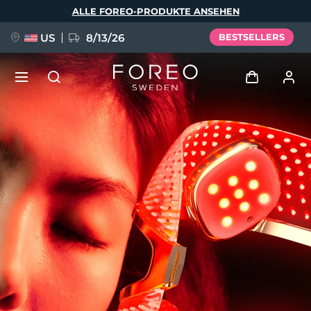
Direkt
ALLE FOREO-PRODUKTE ANSEHEN
zum
Inhalt
US
8/13/26
BESTSELLERS
NEU
Anmelden
Sprache
BREAKING NEWS
Benutzerkonto
English
Deutsch
Español
Meine Geräte
FAQ™ Pure Beauty-Tech Elixir
Français
Italiano
Português
Meine Bestellungen
Polski
Svenska
Русский
Türkçe
简体中文
繁體中文
Meine Adressen
issa™ Teeth Whitening Set
Meine Abonnements