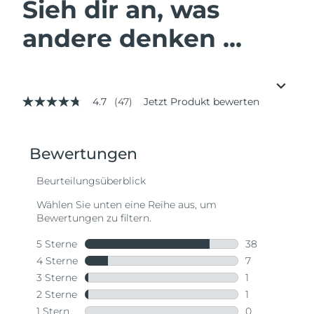
Sieh dir an, was
andere denken ...
4.7
(47)
Jetzt Produkt bewerten
4.7
von
5
Sternen,
Durchschnittswert
der
Bewertung.
Read
47
Reviews.
Link
auf
derselben
Seite.