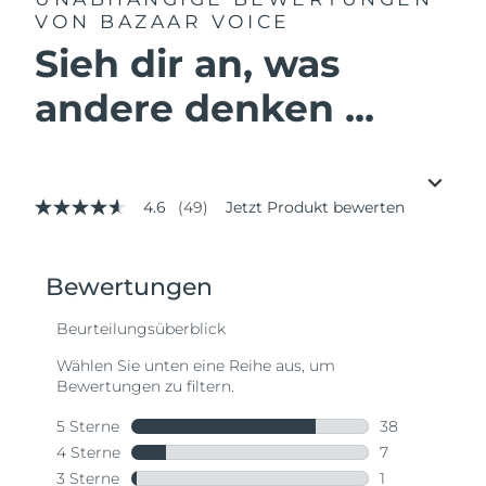
VON BAZAAR VOICE
Sieh dir an, was
andere denken ...
4.6
(49)
Jetzt Produkt bewerten
4.6
von
5
Sternen,
Durchschnittswert
der
Bewertung.
Read
49
Reviews.
Link
auf
derselben
Seite.