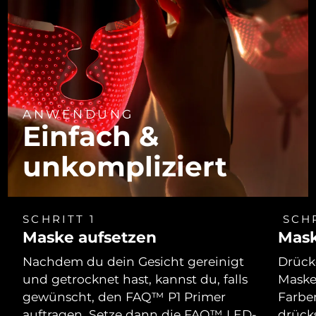
ANWENDUNG
Einfach &
unkompliziert
SCHRITT 1
SCHR
Maske aufsetzen
Mask
Nachdem du dein Gesicht gereinigt
Drücke
und getrocknet hast, kannst du, falls
Maske
gewünscht, den FAQ™ P1 Primer
Farbe
auftragen. Setze dann die FAQ™ LED-
drücks