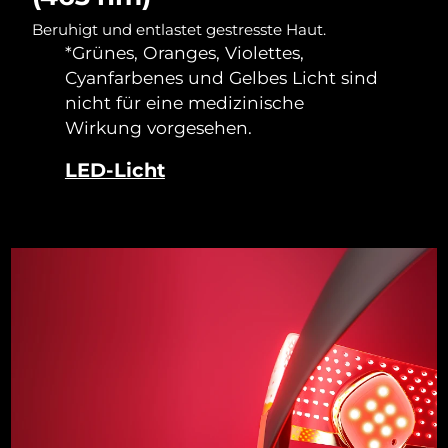
Taiwan
Erwartete Lieferung
8/16/26
Beruhigt und entlastet gestresste Haut.
*Grünes, Oranges, Violettes,
Thailand
Erwartete Lieferung
8/15/26
Cyanfarbenes und Gelbes Licht sind
Türkei
nicht für eine medizinische
Erwartete Lieferung
8/12/26
Wirkung vorgesehen.
Vereinigte Arabische
Erwartete Lieferung
8/12/26
LED-Licht
Emirate
Vereinigtes
Erwartete Lieferung
8/11/26
Königreich
Vereinigte Staaten
Erwartete Lieferung
8/12/26
Usbekistan
Erwartete Lieferung
8/16/26
Vietnam
Erwartete Lieferung
8/17/26