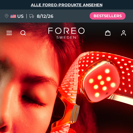
Direkt
ALLE FOREO-PRODUKTE ANSEHEN
zum
Inhalt
US
8/12/26
BESTSELLERS
NEU
Anmelden
Sprache
BREAKING NEWS
Benutzerkonto
English
Deutsch
Español
Meine Geräte
FAQ™ Pure Beauty-Tech Elixir
Français
Italiano
Português
Meine Bestellungen
Polski
Svenska
Русский
Türkçe
简体中文
繁體中文
Meine Adressen
issa™ Teeth Whitening Set
Meine Abonnements