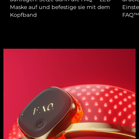
Maske auf und befestige sie mit dem
Einst
Kopfband
FAQ™ 