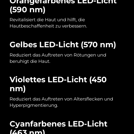
Orangefarbenes LED-Licht
(590 nm)
Saudi-Arabien
Erwartete Lieferung
8/12/26
Revitalisiert die Haut und hilft, die
Singapur
Erwartete Lieferung
8/13/26
Hautbeschaffenheit zu verbessern.
Slowakei
Erwartete Lieferung
8/11/26
Gelbes LED-Licht (570 nm)
Slowenien
Erwartete Lieferung
8/11/26
Reduziert das Auftreten von Rötungen und
beruhigt die Haut.
Südafrika
Erwartete Lieferung
8/19/26
Violettes LED-Licht (450
Südkorea
Erwartete Lieferung
8/13/26
nm)
Spanien
Erwartete Lieferung
8/11/26
Reduziert das Auftreten von Altersflecken und
Hyperpigmentierung.
Schweden
Erwartete Lieferung
8/11/26
Schweiz
Cyanfarbenes LED-Licht
Erwartete Lieferung
8/11/26
(463 nm)