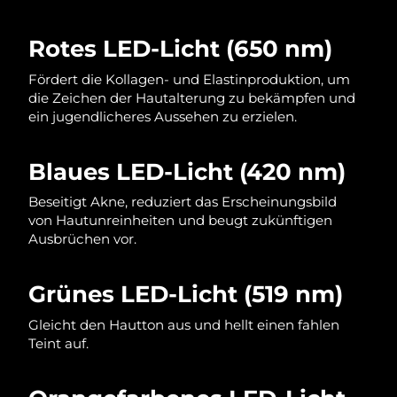
Norwegen
Erwartete Lieferung
8/11/26
Rotes LED-Licht (650 nm)
Oman
Erwartete Lieferung
8/14/26
Fördert die Kollagen- und Elastinproduktion, um
Philippinen
Erwartete Lieferung
8/14/26
die Zeichen der Hautalterung zu bekämpfen und
ein jugendlicheres Aussehen zu erzielen.
Polen
Erwartete Lieferung
8/12/26
Blaues LED-Licht (420 nm)
Portugal
Erwartete Lieferung
8/11/26
Beseitigt Akne, reduziert das Erscheinungsbild
Puerto Rico
Erwartete Lieferung
8/13/26
von Hautunreinheiten und beugt zukünftigen
Ausbrüchen vor.
Katar
Erwartete Lieferung
8/12/26
Grünes LED-Licht (519 nm)
Réunion
Erwartete Lieferung
8/16/26
Gleicht den Hautton aus und hellt einen fahlen
Rumänien
Teint auf.
Erwartete Lieferung
8/11/26
Russland
Erwartete Lieferung
8/19/26