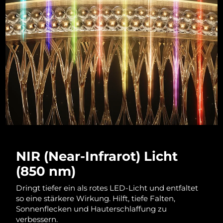
Litauen
Erwartete Lieferung
8/11/26
Luxemburg
Erwartete Lieferung
8/11/26
Sonderverwaltungsregion
Erwartete Lieferung
8/13/26
Macau
Malaysia
Erwartete Lieferung
8/14/26
Malta
Erwartete Lieferung
8/11/26
Mexiko
Erwartete Lieferung
8/15/26
NIR (Near-Infrarot) Licht
Monaco
Erwartete Lieferung
8/12/26
(850 nm)
Niederlande
Erwartete Lieferung
8/11/26
Dringt tiefer ein als rotes LED-Licht und entfaltet
so eine stärkere Wirkung. Hilft, tiefe Falten,
Neuseeland
Erwartete Lieferung
8/11/26
Sonnenflecken und Hauterschlaffung zu
verbessern.