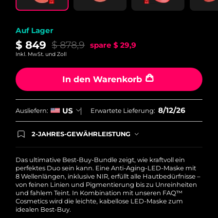
Auf Lager
$ 849
$ 878,9
spare
$ 29,9
Inkl. MwSt. und Zoll
In den Warenkorb
8/12/26
US
Ausliefern:
Erwartete Lieferung:
2-JAHRES-GEWÄHRLEISTUNG
Mit deiner heutigen Bestellung registriere sich für
deine FOREO-Garantie. Das bedeutet: Falls du
innerhalb eines Jahres ab Kaufdatum Anlass zur
Das ultimative Best-Buy-Bundle zeigt, wie kraftvoll ein
Beanstandung deines FOREO-Produktes haben
perfektes Duo sein kann. Eine Anti-Aging-LED-Maske mit
solltest, bekommst du dieses Produkt von
8 Wellenlängen, inklusive NIR, erfüllt alle Hautbedürfnisse –
FOREO gratis ersetzt.
von feinen Linien und Pigmentierung bis zu Unreinheiten
und fahlem Teint. In Kombination mit unseren FAQ™
Cosmetics wird die leichte, kabellose LED-Maske zum
idealen Best-Buy.