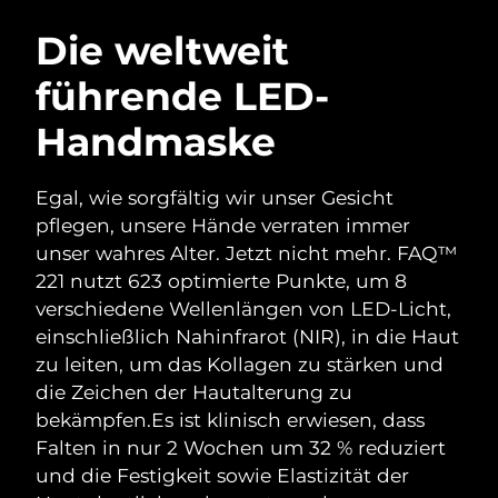
SCHWEDISCHE BEAUTY ROUTINE
Australien
Erwartete Lieferung
8/11/26
Die weltweit
Österreich
Erwartete Lieferung
8/8/26
führende LED-
Bahrain
Erwartete Lieferung
8/9/26
Handmaske
Gesichtsreinigung
Gesichtsstraffung
Belgien
Erwartete Lieferung
8/8/26
LUNA™ 4 Set
BEAR™ 2 Set
Egal, wie sorgfältig wir unser Gesicht
Anti-aging massage
Microcurrent toning
Bermuda
Erwartete Lieferung
8/14/26
pflegen, unsere Hände verraten immer
unser wahres Alter. Jetzt nicht mehr. FAQ™
Hydratisierung
Mundpflege
Bosnien und
221 nutzt 623 optimierte Punkte, um 8
Erwartete Lieferung
8/11/26
LUNA™ 4 Plus
BEAR™ 2 go
Herzegowina
UFO™ 3 Set
issa™ 4
verschiedene Wellenlängen von LED-Licht,
Massage, LED heating
Microcurrent toning on-the-go
FAQ™ ANTI-AGING-BEHANDLUNG
einschließlich Nahinfrarot (NIR), in die Haut
Deep facial hydration
Hybrid silicone sonic toothbrush
Brunei Darussalam
Erwartete Lieferung
8/13/26
zu leiten, um das Kollagen zu stärken und
NEW
die Zeichen der Hautalterung zu
LUNA™ 4 Men
BEAR™ 2 eyes & lips
Bulgarien
Erwartete Lieferung
8/8/26
UFO™ 3 LED
issa™ 4 plus
bekämpfen.
Es ist klinisch erwiesen, dass
For men, anti-aging massage
Microcurrent line smoothing device
Near-infrared and red light therapy
Falten in nur 2 Wochen um 32 % reduziert
Kanada
Smart hybrid silicone sonic toothbrush
Erwartete Lieferung
8/12/26
device
Anti-aging
LED-Behandlungen
und die Festigkeit sowie Elastizität der