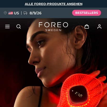
Direkt
ALLE FOREO-PRODUKTE ANSEHEN
zum
Inhalt
US
8/9/26
BESTSELLERS
NEU
Anmelden
Sprache
BREAKING NEWS
Benutzerkonto
English
Deutsch
Español
Meine Geräte
FAQ™ Pure Beauty-Tech Elixir
Français
Italiano
Português
Meine Bestellungen
Polski
Svenska
Русский
Türkçe
简体中文
繁體中文
Meine Adressen
issa™ Teeth Whitening Set
Meine Abonnements