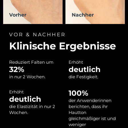
Litauen
Erwartete Lieferung
8/8/26
Vorher
Nachher
Luxemburg
Erwartete Lieferung
8/8/26
Sonderverwaltungsregion
VOR & NACHHER
Erwartete Lieferung
8/10/26
Macau
Klinische Ergebnisse
Malaysia
Erwartete Lieferung
8/11/26
Reduziert Falten um
Erhöht
Malta
Erwartete Lieferung
8/8/26
32%
deutlich
in nur 2 Wochen.
die Festigkeit.
Mexiko
Erwartete Lieferung
8/12/26
Monaco
Erwartete Lieferung
8/9/26
100%
Erhöht
deutlich
der Anwenderinnen
Niederlande
Erwartete Lieferung
8/8/26
die Elastizität in nur 2
berichten, dass ihr
Wochen.
Hautton
Neuseeland
Erwartete Lieferung
8/8/26
gleichmäßiger ist und
weniger