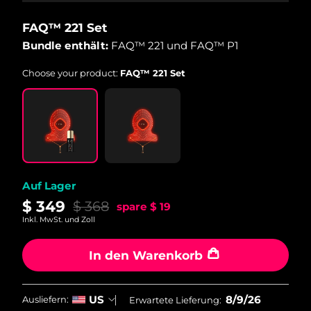
Saudi-Arabien
Erwartete Lieferung
8/9/26
FAQ™ 221 Set
Bundle enthält:
FAQ™ 221 und FAQ™ P1
Singapur
Erwartete Lieferung
8/10/26
Choose your product:
FAQ™ 221 Set
Slowakei
Erwartete Lieferung
8/8/26
Slowenien
Erwartete Lieferung
8/8/26
Südafrika
Erwartete Lieferung
8/16/26
Südkorea
Auf Lager
Erwartete Lieferung
8/10/26
$ 349
$ 368
spare
$ 19
Spanien
Erwartete Lieferung
8/8/26
Inkl. MwSt. und Zoll
Schweden
Erwartete Lieferung
8/8/26
In den Warenkorb
Schweiz
Erwartete Lieferung
8/8/26
8/9/26
US
Ausliefern:
Erwartete Lieferung: