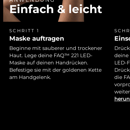
Einfach & leicht
SCHRITT 1
SCHR
Maske auftragen
Eins
Beginne mit sauberer und trockener
Drücke
Haut. Lege deine FAQ™ 221 LED-
deine
Maske auf deinen Handrücken.
LED-F
Befestige sie mit der goldenen Kette
Drück
am Handgelenk.
die F
vorpr
weiter
herun