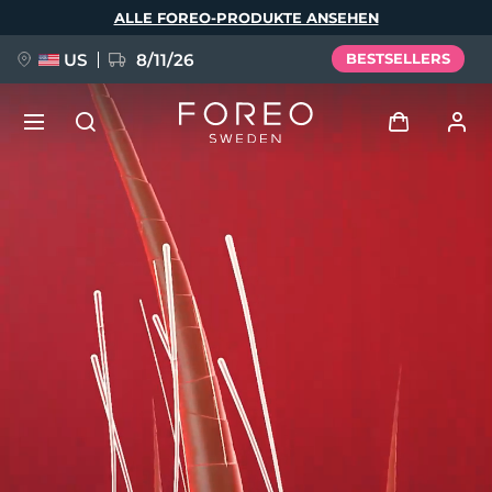
Direkt
ALLE FOREO-PRODUKTE ANSEHEN
zum
Inhalt
US
8/11/26
BESTSELLERS
NEU
Anmelden
Sprache
BREAKING NEWS
Benutzerkonto
English
Deutsch
Español
Meine Geräte
FAQ™ Pure Beauty-Tech Elixir
Français
Italiano
Português
Meine Bestellungen
Polski
Svenska
Русский
Türkçe
简体中文
繁體中文
Meine Adressen
issa™ Teeth Whitening Set
Meine Abonnements