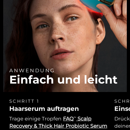
ANWENDUNG
Einfach und leicht
SCHRITT 1
SCHR
Haarserum auftragen
Eins
Trage einige Tropfen
FAQ
Scalp
Drücke
TM
Recovery & Thick Hair Probiotic Serum
deine