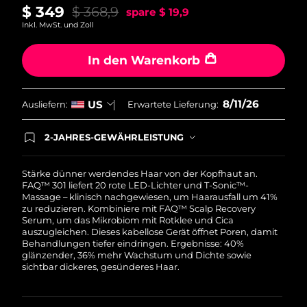
Norwegen
Erwartete Lieferung
8/10/26
$ 349
$ 368,9
spare
$ 19,9
Inkl. MwSt. und Zoll
Oman
Erwartete Lieferung
8/13/26
In den Warenkorb
Philippinen
Erwartete Lieferung
8/13/26
Polen
8/11/26
US
Erwartete Lieferung
8/11/26
Ausliefern:
Erwartete Lieferung:
Portugal
Erwartete Lieferung
8/10/26
2-JAHRES-GEWÄHRLEISTUNG
Mit deiner heutigen Bestellung registriere sich für
deine FOREO-Garantie. Das bedeutet: Falls du
Puerto Rico
Erwartete Lieferung
8/12/26
innerhalb eines Jahres ab Kaufdatum Anlass zur
Stärke dünner werdendes Haar von der Kopfhaut an.
Beanstandung deines FOREO-Produktes haben
FAQ™ 301 liefert 20 rote LED-Lichter und T-Sonic™-
solltest, bekommst du dieses Produkt von
Massage – klinisch nachgewiesen, um Haarausfall um 41%
Katar
Erwartete Lieferung
8/11/26
FOREO gratis ersetzt.
zu reduzieren. Kombiniere mit FAQ™ Scalp Recovery
Serum, um das Mikrobiom mit Rotklee und Cica
Réunion
auszugleichen. Dieses kabellose Gerät öffnet Poren, damit
Erwartete Lieferung
8/15/26
Behandlungen tiefer eindringen. Ergebnisse: 40%
glänzender, 36% mehr Wachstum und Dichte sowie
Rumänien
Erwartete Lieferung
8/10/26
sichtbar dickeres, gesünderes Haar.
Russland
Erwartete Lieferung
8/18/26