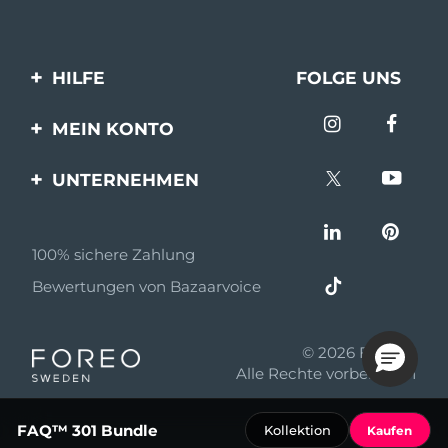
HILFE
FOLGE UNS
Kontaktiere uns
MEIN KONTO
Bestellungen & Versand
Produkt registrieren
UNTERNEHMEN
Garantie & Umtausch
Unterstützung
Über FOREO
Häufig gestellte Fragen
100% sichere Zahlung
Partnerprogramm
Batterie-informationen
Bewertungen von Bazaarvoice
Partner Nachrichten
MYSA
© 2026 FOREO
Einzelhändler
Alle Rechte vorbehalten
Nutzungsbed
FAQ™ 301 Bundle
Kollektion
Kaufen