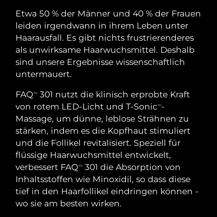
SCHWEDISCHE BEAUTY ROUTINE
Australien
Erwartete Lieferung
8/13/26
Etwa 50 % der Männer und 40 % der Frauen
leiden irgendwann in ihrem Leben unter
Österreich
Erwartete Lieferung
8/10/26
Haarausfall. Es gibt nichts frustrierenderes
Bahrain
Erwartete Lieferung
8/11/26
als unwirksame Haarwuchsmittel. Deshalb
Gesichtsreinigung
Gesichtsstraffung
sind unsere Ergebnisse wissenschaftlich
Belgien
Erwartete Lieferung
8/10/26
untermauert.
LUNA™ 4 Set
BEAR™ 2 Set
Anti-aging massage
Microcurrent toning
Bermuda
FAQ
301 nutzt die klinisch erprobte Kraft
Erwartete Lieferung
8/16/26
TM
von rotem LED-Licht und T-Sonic
-
TM
Hydratisierung
Mundpflege
Bosnien und
Massage, um dünne, leblose Strähnen zu
Erwartete Lieferung
8/13/26
LUNA™ 4 Plus
BEAR™ 2 go
Herzegowina
stärken, indem es die Kopfhaut stimuliert
UFO™ 3 Set
issa™ 4
Massage, LED heating
Microcurrent toning on-the-go
und die Follikel revitalisiert. Speziell für
FAQ™ ANTI-AGING-BEHANDLUNG
Deep facial hydration
Hybrid silicone sonic toothbrush
Brunei Darussalam
Erwartete Lieferung
8/15/26
flüssige Haarwuchsmittel entwickelt,
verbessert FAQ
301 die Absorption von
NEW
TM
LUNA™ 4 Men
BEAR™ 2 eyes & lips
Bulgarien
Erwartete Lieferung
8/10/26
UFO™ 3 LED
Inhaltsstoffen wie Minoxidil, so dass diese
issa™ 4 plus
For men, anti-aging massage
Microcurrent line smoothing device
tief in den Haarfollikel eindringen können -
Near-infrared and red light therapy
Kanada
Smart hybrid silicone sonic toothbrush
Erwartete Lieferung
8/14/26
device
Anti-aging
LED-Behandlungen
wo sie am besten wirken.