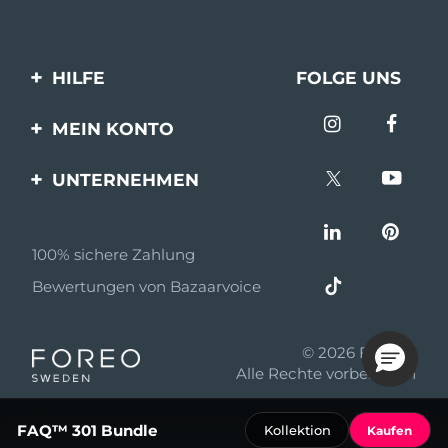
HILFE
FOLGE UNS
Kontaktiere uns
MEIN KONTO
Bestellungen & Versand
Produkt registrieren
UNTERNEHMEN
Garantie & Umtausch
Unterstützung
Über FOREO
Häufig gestellte Fragen
100% sichere Zahlung
Partnerprogramm
Batterie-informationen
Bewertungen von Bazaarvoice
Partner Nachrichten
MYSA
© 2026 FOREO
Einzelhändler
Alle Rechte vorbehalten
Nutzungsbed
FAQ™ 301 Bundle
Kollektion
Kaufen