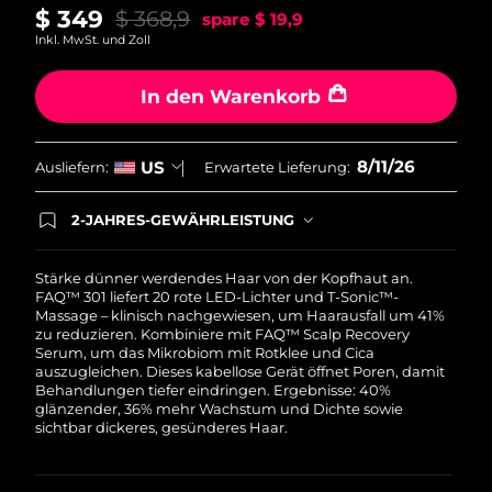
Norwegen
Erwartete Lieferung
8/10/26
$ 349
$ 368,9
spare
$ 19,9
Inkl. MwSt. und Zoll
Oman
Erwartete Lieferung
8/13/26
In den Warenkorb
Philippinen
Erwartete Lieferung
8/13/26
Polen
8/11/26
US
Erwartete Lieferung
8/11/26
Ausliefern:
Erwartete Lieferung:
Portugal
Erwartete Lieferung
8/10/26
2-JAHRES-GEWÄHRLEISTUNG
Mit deiner heutigen Bestellung registriere sich für
deine FOREO-Garantie. Das bedeutet: Falls du
Puerto Rico
Erwartete Lieferung
8/12/26
innerhalb eines Jahres ab Kaufdatum Anlass zur
Stärke dünner werdendes Haar von der Kopfhaut an.
Beanstandung deines FOREO-Produktes haben
FAQ™ 301 liefert 20 rote LED-Lichter und T-Sonic™-
solltest, bekommst du dieses Produkt von
Massage – klinisch nachgewiesen, um Haarausfall um 41%
Katar
Erwartete Lieferung
8/11/26
FOREO gratis ersetzt.
zu reduzieren. Kombiniere mit FAQ™ Scalp Recovery
Serum, um das Mikrobiom mit Rotklee und Cica
Réunion
auszugleichen. Dieses kabellose Gerät öffnet Poren, damit
Erwartete Lieferung
8/15/26
Behandlungen tiefer eindringen. Ergebnisse: 40%
glänzender, 36% mehr Wachstum und Dichte sowie
Rumänien
Erwartete Lieferung
8/10/26
sichtbar dickeres, gesünderes Haar.
Russland
Erwartete Lieferung
8/18/26