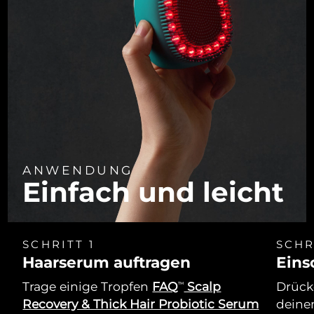
ANWENDUNG
Einfach und leicht
SCHRITT 1
SCHR
Haarserum auftragen
Eins
Trage einige Tropfen
FAQ
Scalp
Drücke
TM
Recovery & Thick Hair Probiotic Serum
deine