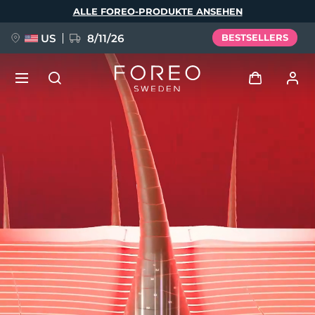
Direkt
ALLE FOREO-PRODUKTE ANSEHEN
zum
Inhalt
US
8/11/26
BESTSELLERS
NEU
Anmelden
Sprache
BREAKING NEWS
Benutzerkonto
English
Deutsch
Español
Meine Geräte
FAQ™ Pure Beauty-Tech Elixir
Français
Italiano
Português
Meine Bestellungen
Polski
Svenska
Русский
Türkçe
简体中文
繁體中文
Meine Adressen
issa™ Teeth Whitening Set
Meine Abonnements