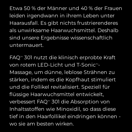
SCHWEDISCHE BEAUTY ROUTINE
Australien
Erwartete Lieferung
8/13/26
Etwa 50 % der Männer und 40 % der Frauen
leiden irgendwann in ihrem Leben unter
Österreich
Erwartete Lieferung
8/10/26
Haarausfall. Es gibt nichts frustrierenderes
Bahrain
Erwartete Lieferung
8/11/26
als unwirksame Haarwuchsmittel. Deshalb
Gesichtsreinigung
Gesichtsstraffung
sind unsere Ergebnisse wissenschaftlich
Belgien
Erwartete Lieferung
8/10/26
untermauert.
LUNA™ 4 Set
BEAR™ 2 Set
Anti-aging massage
Microcurrent toning
Bermuda
FAQ
301 nutzt die klinisch erprobte Kraft
Erwartete Lieferung
8/16/26
TM
von rotem LED-Licht und T-Sonic
-
TM
Hydratisierung
Mundpflege
Bosnien und
Massage, um dünne, leblose Strähnen zu
Erwartete Lieferung
8/13/26
LUNA™ 4 Plus
BEAR™ 2 go
Herzegowina
stärken, indem es die Kopfhaut stimuliert
UFO™ 3 Set
issa™ 4
Massage, LED heating
Microcurrent toning on-the-go
und die Follikel revitalisiert. Speziell für
FAQ™ ANTI-AGING-BEHANDLUNG
Deep facial hydration
Hybrid silicone sonic toothbrush
Brunei Darussalam
Erwartete Lieferung
8/15/26
flüssige Haarwuchsmittel entwickelt,
verbessert FAQ
301 die Absorption von
NEW
TM
LUNA™ 4 Men
BEAR™ 2 eyes & lips
Bulgarien
Erwartete Lieferung
8/10/26
UFO™ 3 LED
Inhaltsstoffen wie Minoxidil, so dass diese
issa™ 4 plus
For men, anti-aging massage
Microcurrent line smoothing device
tief in den Haarfollikel eindringen können -
Near-infrared and red light therapy
Kanada
Smart hybrid silicone sonic toothbrush
Erwartete Lieferung
8/14/26
device
Anti-aging
LED-Behandlungen
wo sie am besten wirken.