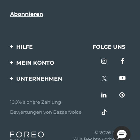
HILFE
FOLGE UNS
Kontaktiere uns
MEIN KONTO
Bestellungen & Versand
Produkt registrieren
UNTERNEHMEN
Garantie & Umtausch
Unterstützung
Über FOREO
Häufig gestellte Fragen
100% sichere Zahlung
Partnerprogramm
Batterie-informationen
Bewertungen von Bazaarvoice
Partner Nachrichten
MYSA
© 2026 FOREO
Einzelhändler
Alle Rechte vorbehalten