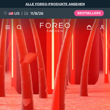
Direkt
ALLE FOREO-PRODUKTE ANSEHEN
zum
Inhalt
US
11/8/26
BESTSELLERS
NEU
Anmelden
Sprache
BREAKING NEWS
Benutzerkonto
English
Deutsch
Español
Meine Geräte
FAQ™ Pure Beauty-Tech Elixir
Français
Italiano
Português
Meine Bestellungen
Polski
Svenska
Русский
Türkçe
简体中文
繁體中文
Meine Adressen
issa™ Teeth Whitening Set
Meine Abonnements