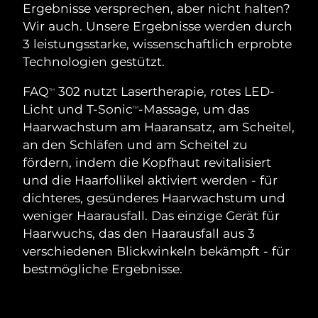
SCHWEDISCHE BEAUTY ROUTINE
Australien
Erwartete Lieferung
১৩/৮/২৬
Ergebnisse versprechen, aber nicht halten?
Wir auch. Unsere Ergebnisse werden durch
Österreich
Erwartete Lieferung
১০/৮/২৬
3 leistungsstarke, wissenschaftlich erprobte
Technologien gestützt.
Bahrain
Erwartete Lieferung
১১/৮/২৬
Gesichtsreinigung
Gesichtsstraffung
FAQ
302 nutzt Lasertherapie, rotes LED-
TM
Belgien
Erwartete Lieferung
১০/৮/২৬
Licht und T-Sonic
-Massage, um das
LUNA™ 4 Set
BEAR™ 2 Set
TM
Haarwachstum am Haaransatz, am Scheitel,
Anti-aging massage
Microcurrent toning
Bermuda
Erwartete Lieferung
১৬/৮/২৬
an den Schläfen und am Scheitel zu
fördern, indem die Kopfhaut revitalisiert
Hydratisierung
Mundpflege
Bosnien und
und die Haarfollikel aktiviert werden - für
Erwartete Lieferung
১৩/৮/২৬
LUNA™ 4 Plus
BEAR™ 2 go
Herzegowina
UFO™ 3 Set
issa™ 4
dichteres, gesünderes Haarwachstum und
Massage, LED heating
Microcurrent toning on-the-go
FAQ™ ANTI-AGING-BEHANDLUNG
weniger Haarausfall. Das einzige Gerät für
Deep facial hydration
Hybrid silicone sonic toothbrush
Brunei Darussalam
Erwartete Lieferung
১৫/৮/২৬
Haarwuchs, das den Haarausfall aus 3
NEW
verschiedenen Blickwinkeln bekämpft - für
LUNA™ 4 Men
BEAR™ 2 eyes & lips
Bulgarien
Erwartete Lieferung
১০/৮/২৬
UFO™ 3 LED
issa™ 4 plus
bestmögliche Ergebnisse.
For men, anti-aging massage
Microcurrent line smoothing device
Near-infrared and red light therapy
Kanada
Smart hybrid silicone sonic toothbrush
Erwartete Lieferung
১৪/৮/২৬
device
Anti-aging
LED-Behandlungen