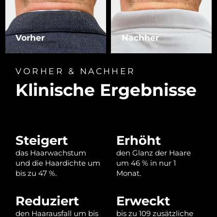
Litauen
Erwartete Lieferung
১০/৮/২৬
Luxemburg
Erwartete Lieferung
১০/৮/২৬
Vorher
Nachher
Sonderverwaltungsregion
Erwartete Lieferung
১২/৮/২৬
Macau
VORHER & NACHHER
Klinische Ergebnisse
Malaysia
Erwartete Lieferung
১৩/৮/২৬
Malta
Erwartete Lieferung
১০/৮/২৬
Mexiko
Erwartete Lieferung
১৪/৮/২৬
Steigert
Erhöht
das Haarwachstum
den Glanz der Haare
Monaco
Erwartete Lieferung
১১/৮/২৬
und die Haardichte um
um 46 % in nur 1
bis zu 47 %.
Monat.
Niederlande
Erwartete Lieferung
১০/৮/২৬
Reduziert
Erweckt
Neuseeland
Erwartete Lieferung
১০/৮/২৬
den Haarausfall um bis
bis zu 109 zusätzliche