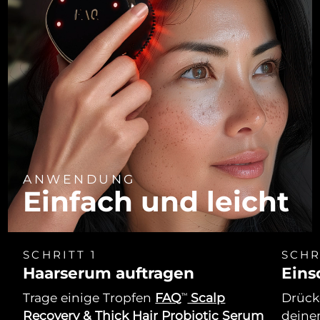
ANWENDUNG
Einfach und leicht
SCHRITT 1
SCHR
Haarserum auftragen
Eins
Trage einige Tropfen
FAQ
Scalp
Drücke
TM
Recovery & Thick Hair Probiotic Serum
deine