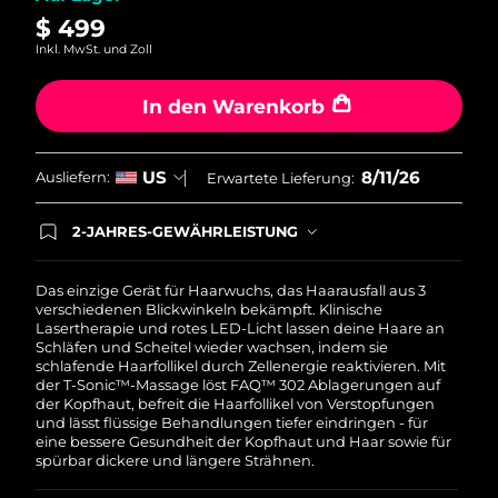
Taiwan
Erwartete Lieferung
১৫/৮/২৬
$ 499
Inkl. MwSt. und Zoll
Thailand
Erwartete Lieferung
১৪/৮/২৬
In den Warenkorb
Türkei
Erwartete Lieferung
১১/৮/২৬
Vereinigte Arabische
8/11/26
Erwartete Lieferung
১১/৮/২৬
US
Ausliefern:
Erwartete Lieferung:
Emirate
2-JAHRES-GEWÄHRLEISTUNG
Vereinigtes
Mit deiner heutigen Bestellung registriere sich für
Erwartete Lieferung
১০/৮/২৬
Königreich
deine FOREO-Garantie. Das bedeutet: Falls du
innerhalb eines Jahres ab Kaufdatum Anlass zur
Das einzige Gerät für Haarwuchs, das Haarausfall aus 3
Beanstandung deines FOREO-Produktes haben
verschiedenen Blickwinkeln bekämpft. Klinische
Vereinigte Staaten
Erwartete Lieferung
১১/৮/২৬
solltest, bekommst du dieses Produkt von
Lasertherapie und rotes LED-Licht lassen deine Haare an
FOREO gratis ersetzt.
Schläfen und Scheitel wieder wachsen, indem sie
Usbekistan
schlafende Haarfollikel durch Zellenergie reaktivieren. Mit
Erwartete Lieferung
১৫/৮/২৬
der T-Sonic™-Massage löst FAQ™ 302 Ablagerungen auf
der Kopfhaut, befreit die Haarfollikel von Verstopfungen
Vietnam
Erwartete Lieferung
১৬/৮/২৬
und lässt flüssige Behandlungen tiefer eindringen - für
eine bessere Gesundheit der Kopfhaut und Haar sowie für
spürbar dickere und längere Strähnen.