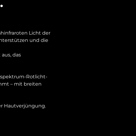
.
hinfraroten Licht der
unterstützen und die
 aus, das
llspektrum-Rotlicht-
hmt – mit breiten
der Hautverjüngung.