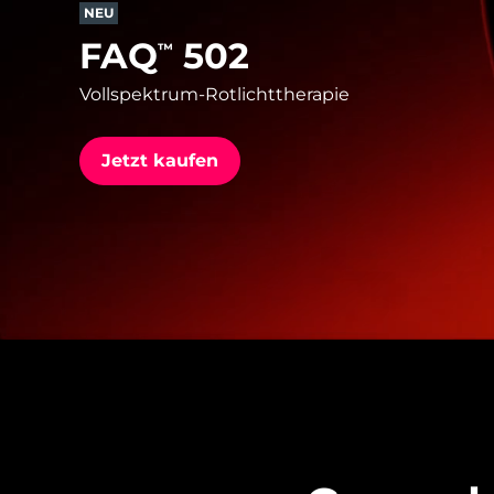
NEU
FAQ
502
™
issa™ Teeth Whitening Set
Vollspektrum-Rotlichttherapie
Jetzt kaufen
FAQ™ Dual LED Panel
BELIEBT
Sonderangebote
Bestseller