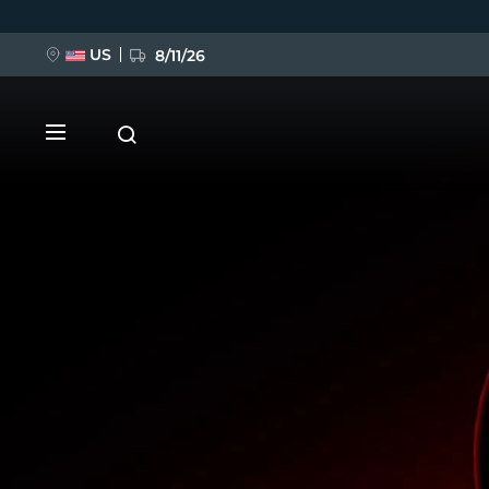
Direkt
zum
Inhalt
US
8/11/26
NEU
BREAKING NEWS
FAQ™ Pure Beauty-Tech Elixir