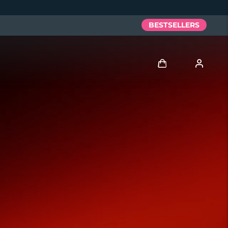
BESTSELLERS
Anmelden
Benutzerkonto
Meine Geräte
Meine Bestellungen
Meine Adressen
Meine Abonnements