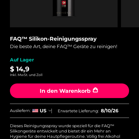
Versandland
Vereinigte Staaten
Erwartete Lieferung
8/10/26
FAQ™ Dual LED Panel
Vereinigtes
Erwartete Lieferung
8/9/26
FAQ™ Silikon-Reinigungsspray
Königreich
Die beste Art, deine FAQ™ Geräte zu reinigen!
BELIEBT
Spanien
Erwartete Lieferung
8/9/26
Auf Lager
$ 14,9
Australien
Erwartete Lieferung
8/12/26
Inkl. MwSt. und Zoll
Sonderangebote
Bestseller
Frankreich
Erwartete Lieferung
8/9/26
In den Warenkorb
Deutschland
Erwartete Lieferung
8/9/26
8/10/26
US
Ausliefern:
Erwartete Lieferung:
Kanada
Erwartete Lieferung
8/13/26
Rot-Lichttherapie
Dieses Reinigungsspray wurde speziell für die FAQ™
Silikongeräte entwickelt und bietet dir ein Mehr an
Hygiene für deine Hautpflegeroutine. Völlig frei Alkohol