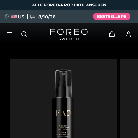
Direkt
ALLE FOREO-PRODUKTE ANSEHEN
zum
Inhalt
US
8/10/26
BESTSELLERS
NEU
Anmelden
Sprache
BREAKING NEWS
Benutzerkonto
English
Deutsch
Español
Meine Geräte
FAQ™ Pure Beauty-Tech Elixir
Français
Italiano
Português
Meine Bestellungen
Polski
Svenska
Русский
Türkçe
简体中文
繁體中文
Meine Adressen
issa™ Teeth Whitening Set
Meine Abonnements