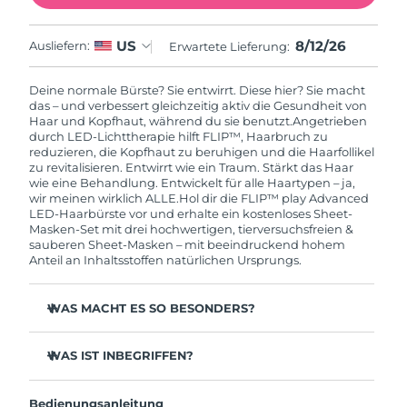
Erwartete Lieferung
Thailand
8/12/26
US
Ausliefern:
Erwartete Lieferung:
15/08/2026
Deine normale Bürste? Sie entwirrt. Diese hier? Sie macht
Erwartete Lieferung
Türkei
das – und verbessert gleichzeitig aktiv die Gesundheit von
12/08/2026
Haar und Kopfhaut, während du sie benutzt.
Angetrieben
durch LED-Lichttherapie hilft FLIP™, Haarbruch zu
Vereinigte Arabische
Erwartete Lieferung
reduzieren, die Kopfhaut zu beruhigen und die Haarfollikel
Emirate
12/08/2026
zu revitalisieren. Entwirrt wie ein Traum. Stärkt das Haar
wie eine Behandlung. Entwickelt für alle Haartypen – ja,
wir meinen wirklich ALLE.
Hol dir die FLIP™ play Advanced
Vereinigtes
Erwartete Lieferung
LED-Haarbürste vor und erhalte ein kostenloses Sheet-
Königreich
11/08/2026
Masken-Set mit drei hochwertigen, tierversuchsfreien &
sauberen Sheet-Masken – mit beeindruckend hohem
Anteil an Inhaltsstoffen natürlichen Ursprungs.
Erwartete Lieferung
Vereinigte Staaten
12/08/2026
WAS MACHT ES SO BESONDERS?
Erwartete Lieferung
Usbekistan
16/08/2026
Ultra-flexible Borsten:
Entwirren mühelos - sanft zu
Haar und Kopfhaut, aber stark gegen Knoten.
WAS IST INBEGRIFFEN?
Erwartete Lieferung
ROTES Licht:
Hilft, die Haarfollikel zu revitalisieren und
Vietnam
FLIP™ play advanced LED-Licht-Haarbürste
17/08/2026
sorgt für dickeres, gesünder aussehendes Haar.
Bedienungsanleitung