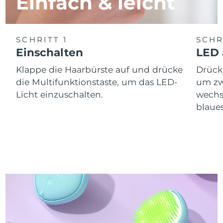
Einfach & leicht
SCHRITT 1
SCHR
Einschalten
LED 
Klappe die Haarbürste auf und drücke
Drücke
die Multifunktionstaste, um das LED-
um zw
Licht einzuschalten.
wechs
blaue