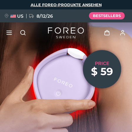
Direkt
ALLE FOREO-PRODUKTE ANSEHEN
zum
Inhalt
US
8/12/26
BESTSELLERS
NEU
Anmelden
Sprache
BREAKING NEWS
Benutzerkonto
English
Deutsch
Español
Meine Geräte
FAQ™ Pure Beauty-Tech Elixir
Français
Italiano
Português
Meine Bestellungen
Polski
Svenska
Русский
Türkçe
简体中文
繁體中文
Meine Adressen
issa™ Teeth Whitening Set
Meine Abonnements