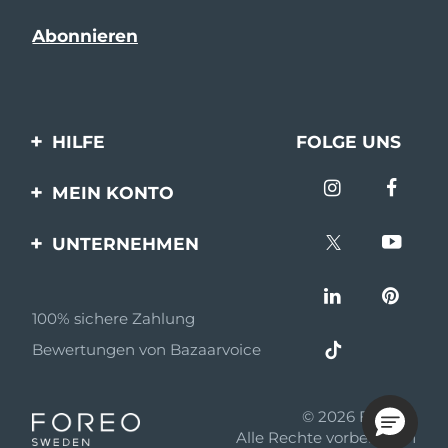
HILFE
FOLGE UNS
Kontaktiere uns
MEIN KONTO
Bestellungen & Versand
Produkt registrieren
UNTERNEHMEN
Garantie & Umtausch
Unterstützung
Über FOREO
Häufig gestellte Fragen
100% sichere Zahlung
Partnerprogramm
Batterie-informationen
Bewertungen von Bazaarvoice
Partner Nachrichten
MYSA
© 2026 FOREO
Einzelhändler
Alle Rechte vorbehalten