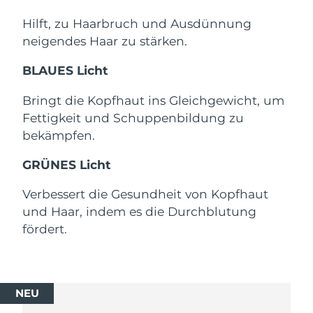
Erwartete Lieferung
Monaco
12/08/2026
Hilft, zu Haarbruch und Ausdünnung
neigendes Haar zu stärken.
Erwartete Lieferung
Niederlande
11/08/2026
BLAUES Licht
Erwartete Lieferung
Neuseeland
Bringt die Kopfhaut ins Gleichgewicht, um
11/08/2026
Fettigkeit und Schuppenbildung zu
Erwartete Lieferung
bekämpfen.
Norwegen
11/08/2026
GRÜNES Licht
Erwartete Lieferung
Oman
14/08/2026
Verbessert die Gesundheit von Kopfhaut
und Haar, indem es die Durchblutung
Erwartete Lieferung
Philippinen
14/08/2026
fördert.
Erwartete Lieferung
Polen
12/08/2026
NEU
Erwartete Lieferung
Portugal
11/08/2026