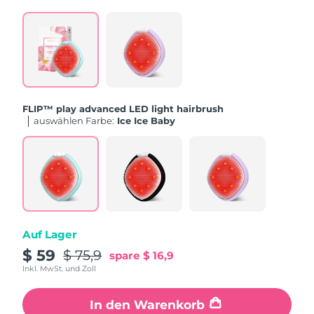
Erwartete Lieferung
Slowakei
11/08/2026
Erwartete Lieferung
Slowenien
11/08/2026
Erwartete Lieferung
Südafrika
19/08/2026
FLIP™ play advanced LED light hairbrush
Auswählen Farbe:
Ice Ice Baby
Erwartete Lieferung
Südkorea
13/08/2026
Erwartete Lieferung
Spanien
11/08/2026
Erwartete Lieferung
Schweden
11/08/2026
Auf Lager
$ 59
$ 75,9
spare
$ 16,9
Erwartete Lieferung
Schweiz
11/08/2026
Inkl. MwSt. und Zoll
Erwartete Lieferung
In den Warenkorb
Taiwan
16/08/2026