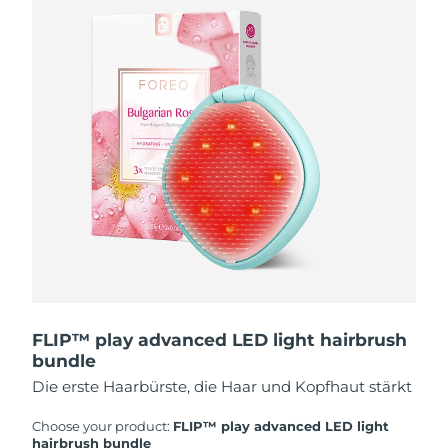
Erwartete Lieferung
Puerto Rico
13/08/2026
Erwartete Lieferung
Katar
12/08/2026
Erwartete Lieferung
Réunion
16/08/2026
Erwartete Lieferung
Rumänien
11/08/2026
Erwartete Lieferung
Russland
19/08/2026
Erwartete Lieferung
FLIP™ play advanced LED light hairbrush
Saudi-Arabien
12/08/2026
bundle
Die erste Haarbürste, die Haar und Kopfhaut stärkt
Erwartete Lieferung
Singapur
13/08/2026
Choose your product:
FLIP™ play advanced LED light
hairbrush bundle