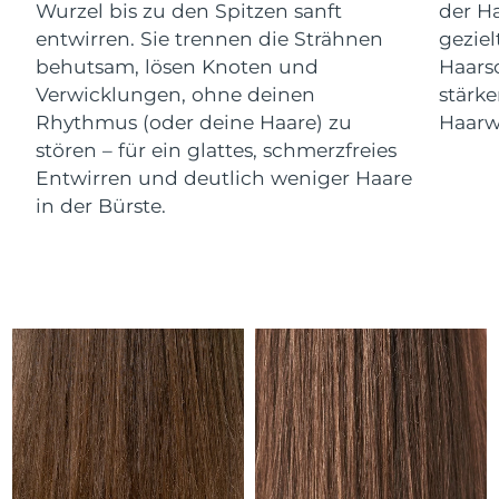
Isle of Man
Wurzel bis zu den Spitzen sanft
der Ha
13/08/2026
entwirren. Sie trennen die Strähnen
gezie
Erwartete Lieferung
behutsam, lösen Knoten und
Haars
Israel
15/08/2026
Verwicklungen, ohne deinen
stärk
Rhythmus (oder deine Haare) zu
Haarw
Erwartete Lieferung
Italien
11/08/2026
stören – für ein glattes, schmerzfreies
Entwirren und deutlich weniger Haare
Erwartete Lieferung
Japan
in der Bürste.
14/08/2026
Erwartete Lieferung
Jersey
16/08/2026
Erwartete Lieferung
Kasachstan
13/08/2026
Erwartete Lieferung
Kuwait
11/08/2026
Erwartete Lieferung
Lettland
11/08/2026