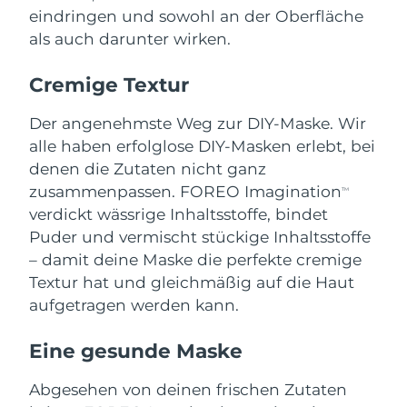
eindringen und sowohl an der Oberfläche
Saudi-Arabien
Erwartete Lieferung
8/10/26
als auch darunter wirken.
Singapur
Erwartete Lieferung
8/11/26
Cremige Textur
Slowakei
Erwartete Lieferung
8/9/26
Der angenehmste Weg zur DIY-Maske. Wir
alle haben erfolglose DIY-Masken erlebt, bei
Slowenien
Erwartete Lieferung
8/9/26
denen die Zutaten nicht ganz
zusammenpassen. FOREO Imagination
TM
Südafrika
Erwartete Lieferung
8/17/26
verdickt wässrige Inhaltsstoffe, bindet
Puder und vermischt stückige Inhaltsstoffe
Südkorea
Erwartete Lieferung
8/11/26
– damit deine Maske die perfekte cremige
Textur hat und gleichmäßig auf die Haut
Spanien
Erwartete Lieferung
8/9/26
aufgetragen werden kann.
Schweden
Erwartete Lieferung
8/9/26
Eine gesunde Maske
Schweiz
Erwartete Lieferung
8/9/26
Abgesehen von deinen frischen Zutaten