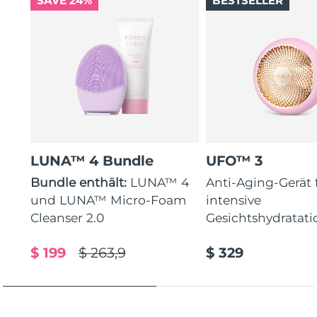
SAVE 24%
BESTSELLER
LUNA™ 4 Bundle
UFO™ 3
Bundle enthält:
LUNA™ 4
Anti-Aging-Gerät 
und LUNA™ Micro-Foam
intensive
Cleanser 2.0
Gesichtshydratati
$ 199
$ 263,9
$ 329