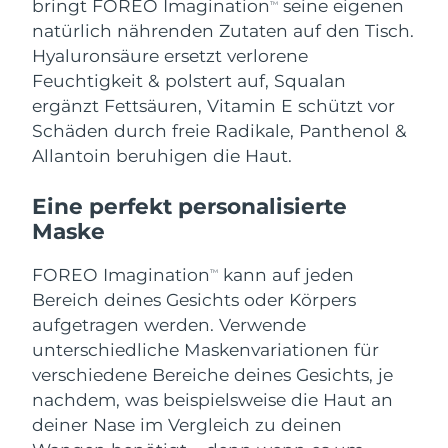
bringt FOREO Imagination
seine eigenen
Taiwan
Erwartete Lieferung
8/14/26
TM
natürlich nährenden Zutaten auf den Tisch.
Thailand
Hyaluronsäure ersetzt verlorene
Erwartete Lieferung
8/13/26
Feuchtigkeit & polstert auf, Squalan
Türkei
Erwartete Lieferung
8/10/26
ergänzt Fettsäuren, Vitamin E schützt vor
Schäden durch freie Radikale, Panthenol &
Vereinigte Arabische
Allantoin beruhigen die Haut.
Erwartete Lieferung
8/10/26
Emirate
Eine perfekt personalisierte
Vereinigtes
Erwartete Lieferung
8/9/26
Maske
Königreich
FOREO Imagination
kann auf jeden
TM
Vereinigte Staaten
Erwartete Lieferung
8/10/26
Bereich deines Gesichts oder Körpers
aufgetragen werden. Verwende
Usbekistan
Erwartete Lieferung
8/14/26
unterschiedliche Maskenvariationen für
verschiedene Bereiche deines Gesichts, je
Vietnam
Erwartete Lieferung
8/15/26
nachdem, was beispielsweise die Haut an
deiner Nase im Vergleich zu deinen