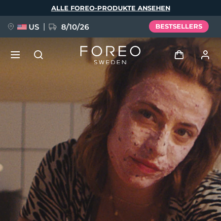
Direkt
ALLE FOREO-PRODUKTE ANSEHEN
zum
Inhalt
US
8/10/26
BESTSELLERS
NEU
Anmelden
Sprache
BREAKING NEWS
Benutzerkonto
English
Deutsch
Español
Meine Geräte
FAQ™ Pure Beauty-Tech Elixir
Français
Italiano
Português
Meine Bestellungen
Polski
Svenska
Русский
Türkçe
简体中文
繁體中文
Meine Adressen
issa™ Teeth Whitening Set
Meine Abonnements