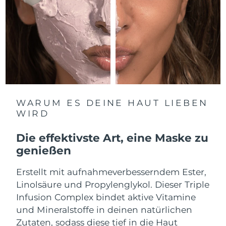
Norwegen
Erwartete Lieferung
8/9/26
Oman
Erwartete Lieferung
8/12/26
Philippinen
Erwartete Lieferung
8/12/26
Polen
Erwartete Lieferung
8/10/26
Portugal
Erwartete Lieferung
8/9/26
WARUM ES DEINE HAUT LIEBEN
WIRD
Puerto Rico
Erwartete Lieferung
8/11/26
Die effektivste Art, eine Maske zu
Katar
Erwartete Lieferung
8/10/26
genießen
Réunion
Erstellt mit aufnahmeverbesserndem Ester,
Erwartete Lieferung
8/14/26
Linolsäure und Propylenglykol. Dieser Triple
Rumänien
Erwartete Lieferung
8/9/26
Infusion Complex bindet aktive Vitamine
und Mineralstoffe in deinen natürlichen
Russland
Erwartete Lieferung
8/17/26
Zutaten, sodass diese tief in die Haut