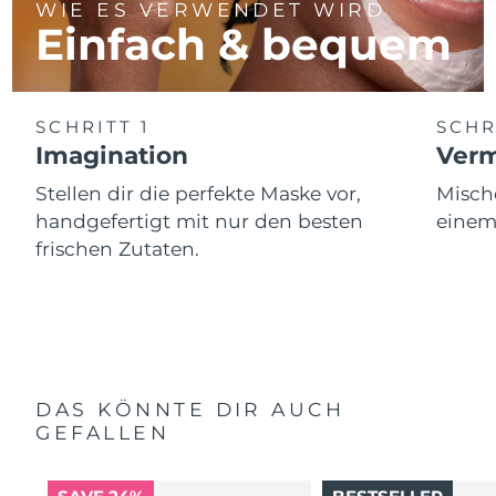
WIE ES VERWENDET WIRD
Einfach & bequem
SCHRITT 1
SCHR
Imagination
Ver
Stellen dir die perfekte Maske vor,
Misch
handgefertigt mit nur den besten
einem
frischen Zutaten.
DAS KÖNNTE DIR AUCH
GEFALLEN