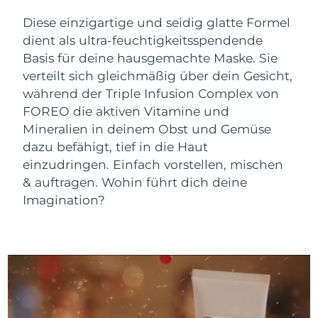
Advanced pore care essentials
For healthy hair
18% PAP
Diese einzigartige und seidig glatte Formel
Kosmetik
Männer
Isle of Man
Erwartete Lieferung
8/11/26
dient als ultra-feuchtigkeitsspendende
Basis für deine hausgemachte Maske. Sie
Israel
Erwartete Lieferung
8/13/26
verteilt sich gleichmäßig über dein Gesicht,
während der Triple Infusion Complex von
Italien
Erwartete Lieferung
8/9/26
Kaufe alles
FOREO die aktiven Vitamine und
Japan
Mineralien in deinem Obst und Gemüse
Erwartete Lieferung
8/12/26
dazu befähigt, tief in die Haut
Jersey
Erwartete Lieferung
8/14/26
einzudringen. Einfach vorstellen, mischen
FOREO APP
& auftragen. Wohin führt dich deine
Kasachstan
Erwartete Lieferung
8/11/26
ÜBER
Imagination?
Kuwait
Erwartete Lieferung
8/9/26
Lettland
Erwartete Lieferung
8/9/26
Libanon
Erwartete Lieferung
8/10/26