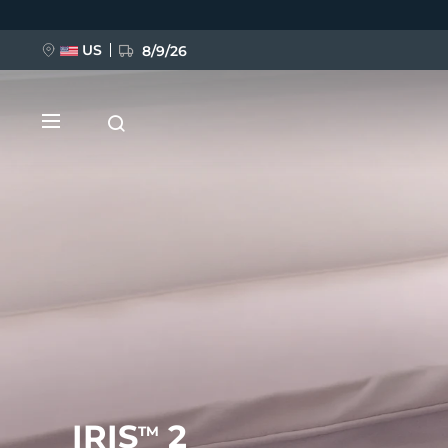
Direkt
zum
Inhalt
US
8/9/26
NEU
BREAKING NEWS
FAQ™ Pure Beauty-Tech Elixir
IRIS
2
TM