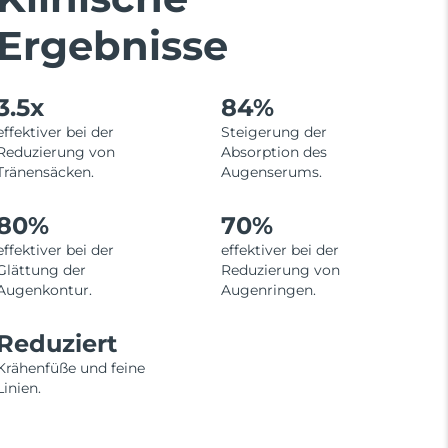
Ergebnisse
3.5x
84%
effektiver bei der
Steigerung der
Reduzierung von
Absorption des
Tränensäcken.
Augenserums.
80%
70%
effektiver bei der
effektiver bei der
Glättung der
Reduzierung von
Augenkontur.
Augenringen.
Reduziert
Krähenfüße und feine
Linien.