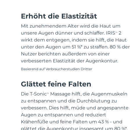
Haar-Entfernung
FAQ™ Hautpflege
Körperpflege
FAQ™ Hautpflege
FAQ™ Produkte
FAQ™ skincare
All FAQ™ skincare
All FAQ™ skincare
PEACH™ 2 Pro Max
BEAR™ 2 body
All hair treatments
All FAQ™ skincare
Erhöht die Elastizität
Professional IPL hair removal device
Microcurrent body toning
Mit zunehmendem Alter wird die Haut um
FAQ™ Produkte
FAQ™ Produkte
unsere Augen dünner und schlaffer. IRIS
2
TM
Akne-Behandlung
FAQ™ products
Augenpflege
All anti-aging treatments
All LED treatments
PEACH™ 2
LUNA™ 4 body
wirkt dem entgegen, indem sie hilft, die Haut
All toning treatments
ESPADA™ 2 plus
BEAR™ 2 eyes & lips
IPL hair removal
Massaging body brush
unter den Augen um 51 %* zu straffen. 80 % der
Recurring acne LED therapy
Microcurrent line smoothing device
Nutzer berichten außerdem von einer
verbesserten Elastizität der Augenkontur.
PEACH™ 2 go
SUPERCHARGED™ serum
Haarpflege
Pflege für Poren
Basierend auf Verbraucherstudien Dritter
ESPADA™ 2
IRIS™ 2
Travel-friendly IPL hair removal
Firming body serum
LUNA™ 4 hair
KIWI™ derma
Acne treatment device
Rejuvenating eye massager
NEW
Glättet feine Falten
2-in-1 LED scalp massager
Diamond microdermabrasion .
PEACH™ Cooling Prep Gel
Die T-Sonic
Massage hilft, die Augenmuskeln
TM
ESPADA™ Blemish Solution
Hautpflege für die Augen
Zahnaufhellung
Cooling IPL hair removal gel
zu entspannen und die Durchblutung zu
FLIP™ play advanced
KIWI™
Concentrated acne gel
Advanced eye care treatment
verbessern. Dies hilft, müde und angespannte
issa™ Teeth Whitening Set
LED light hairbrush
Blackhead remover
Augen zu entspannen und reduziert
Dual LED + sonic device & 18% PAP gel
MEHR
Krähenfüße und feine Falten um 43 % - und
ESPADA™-Geräte
Augenpflegegeräte
LUNA™ Dual-Peptide Scalp
glättet die Augenkontur insgesamt um 80 %*.