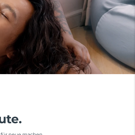
ute.
tz für neue machen