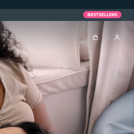
BESTSELLERS
Anmelden
Benutzerkonto
Meine Geräte
Meine Bestellungen
Meine Adressen
Meine Abonnements