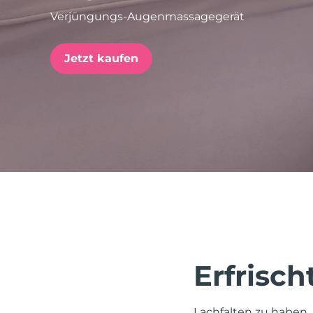
Verjüngungs-Augenmassagegerät
issa™ Teeth Whitening Set
Jetzt kaufen
FAQ™ Dual LED Panel
BELIEBT
Sonderangebote
Bestseller
Erfrisch
Lachfalten zu haben, 