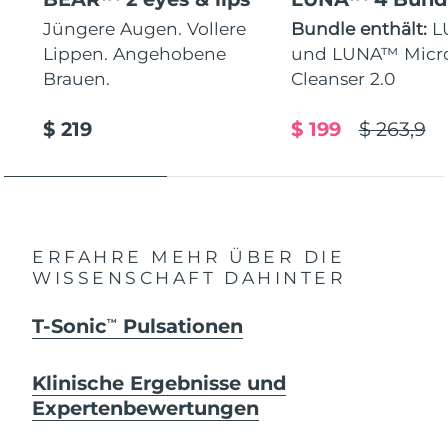
Jüngere Augen. Vollere
Bundle enthält:
L
Lippen. Angehobene
und LUNA™ Micr
Brauen.
Cleanser 2.0
$ 219
$ 199
$ 263,9
ERFAHRE MEHR ÜBER DIE
WISSENSCHAFT DAHINTER
T-Sonic
Pulsationen
TM
Klinische Ergebnisse und
Expertenbewertungen