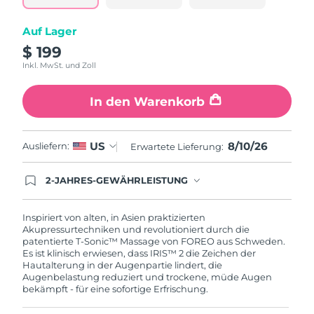
Taiwan
Erwartete Lieferung
8/14/26
Auf Lager
Thailand
Erwartete Lieferung
8/13/26
$ 199
Inkl. MwSt. und Zoll
Türkei
Erwartete Lieferung
8/10/26
In den Warenkorb
Vereinigte Arabische
Erwartete Lieferung
8/10/26
Emirate
8/10/26
US
Ausliefern:
Erwartete Lieferung:
Vereinigtes
Erwartete Lieferung
8/9/26
Königreich
2-JAHRES-GEWÄHRLEISTUNG
Mit deiner heutigen Bestellung registriere sich für
Vereinigte Staaten
Erwartete Lieferung
8/10/26
deine FOREO-Garantie. Das bedeutet: Falls du
innerhalb eines Jahres ab Kaufdatum Anlass zur
Inspiriert von alten, in Asien praktizierten
Beanstandung deines FOREO-Produktes haben
Akupressurtechniken und revolutioniert durch die
Usbekistan
Erwartete Lieferung
8/14/26
solltest, bekommst du dieses Produkt von
patentierte T-Sonic™ Massage von FOREO aus Schweden.
FOREO gratis ersetzt.
Es ist klinisch erwiesen, dass IRIS™ 2 die Zeichen der
Vietnam
Erwartete Lieferung
8/15/26
Hautalterung in der Augenpartie lindert, die
Augenbelastung reduziert und trockene, müde Augen
bekämpft - für eine sofortige Erfrischung.