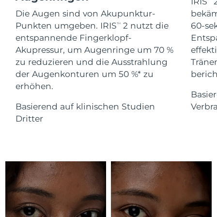
Advanced pore care essentials
IRIS
2
For healthy hair
18% PAP
Die Augen sind von Akupunktur-
bekäm
Kosmetik
Männer
Isle of Man
Erwartete Lieferung
8/11/26
Punkten umgeben. IRIS
2 nutzt die
60-se
TM
entspannende Fingerklopf-
Entsp
Israel
Erwartete Lieferung
8/13/26
Akupressur, um Augenringe um 70 %
effekt
zu reduzieren und die Ausstrahlung
Träne
Italien
Erwartete Lieferung
8/9/26
der Augenkonturen um 50 %* zu
berich
Kaufe alles
erhöhen.
Japan
Erwartete Lieferung
8/12/26
Basie
Basierend auf klinischen Studien
Verbr
Jersey
Erwartete Lieferung
8/14/26
FOREO APP
Dritter
Kasachstan
Erwartete Lieferung
8/11/26
ÜBER
Kuwait
Erwartete Lieferung
8/9/26
Lettland
Erwartete Lieferung
8/9/26
Libanon
Erwartete Lieferung
8/10/26