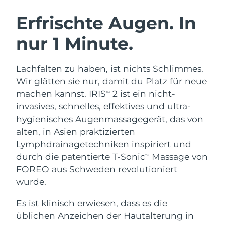
SCHWEDISCHE BEAUTY ROUTINE
Australien
Erwartete Lieferung
8/12/26
Erfrischte Augen. In
Österreich
Erwartete Lieferung
8/9/26
nur 1 Minute.
Bahrain
Erwartete Lieferung
8/10/26
Gesichtsreinigung
Gesichtsstraffung
Lachfalten zu haben, ist nichts Schlimmes.
Belgien
Erwartete Lieferung
8/9/26
LUNA™ 4 Set
BEAR™ 2 Set
Wir glätten sie nur, damit du Platz für neue
Anti-aging massage
Microcurrent toning
machen kannst. IRIS
2 ist ein nicht-
TM
Bermuda
Erwartete Lieferung
8/15/26
invasives, schnelles, effektives und ultra-
hygienisches Augenmassagegerät, das von
Hydratisierung
Mundpflege
Bosnien und
Erwartete Lieferung
8/12/26
LUNA™ 4 Plus
BEAR™ 2 go
alten, in Asien praktizierten
Herzegowina
UFO™ 3 Set
issa™ 4
Massage, LED heating
Microcurrent toning on-the-go
Lymphdrainagetechniken inspiriert und
FAQ™ ANTI-AGING-BEHANDLUNG
Deep facial hydration
Hybrid silicone sonic toothbrush
Brunei Darussalam
Erwartete Lieferung
8/14/26
durch die patentierte T-Sonic
Massage von
TM
FOREO aus Schweden revolutioniert
NEW
LUNA™ 4 Men
BEAR™ 2 eyes & lips
Bulgarien
Erwartete Lieferung
8/9/26
wurde.
UFO™ 3 LED
issa™ 4 plus
For men, anti-aging massage
Microcurrent line smoothing device
Near-infrared and red light therapy
Kanada
Es ist klinisch erwiesen, dass es die
Smart hybrid silicone sonic toothbrush
Erwartete Lieferung
8/13/26
device
Anti-aging
LED-Behandlungen
üblichen Anzeichen der Hautalterung in