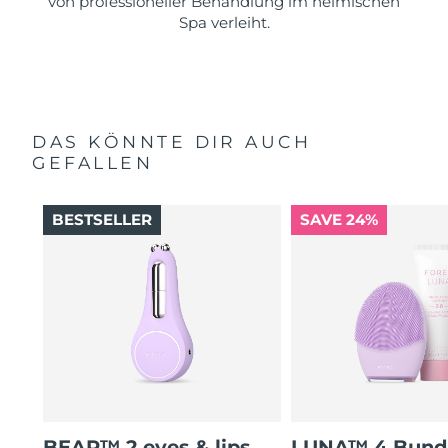
von professioneller Behandlung im heimischen
Spa verleiht.
DAS KÖNNTE DIR AUCH
GEFALLEN
BESTSELLER
SAVE 24%
BEAR™ 2 eyes & lips
LUNA™ 4 Bund