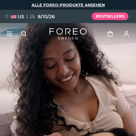
Direkt
ALLE FOREO-PRODUKTE ANSEHEN
zum
Inhalt
US
8/10/26
BESTSELLERS
NEU
Anmelden
Sprache
BREAKING NEWS
Benutzerkonto
English
Deutsch
Español
Meine Geräte
FAQ™ Pure Beauty-Tech Elixir
Français
Italiano
Português
Meine Bestellungen
Polski
Svenska
Русский
Türkçe
简体中文
繁體中文
Meine Adressen
issa™ Teeth Whitening Set
Meine Abonnements