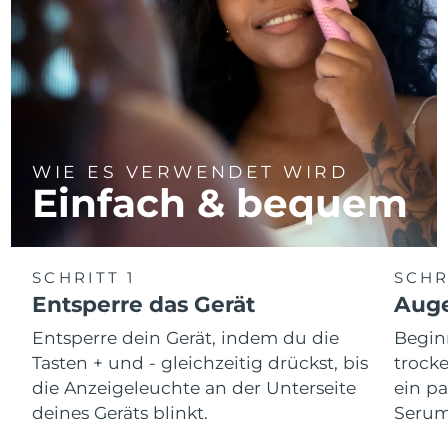
WIE ES VERWENDET WIRD
Einfach & bequem
SCHRITT 1
SCHR
Entsperre das Gerät
Auge
Entsperre dein Gerät, indem du die
Begin
Tasten + und - gleichzeitig drückst, bis
trocke
die Anzeigeleuchte an der Unterseite
ein p
deines Geräts blinkt.
Serum