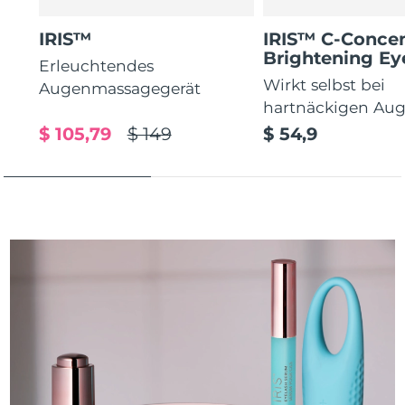
IRIS™
IRIS™ C-Concen
Brightening E
Erleuchtendes
Wirkt selbst bei
Augenmassagegerät
hartnäckigen Au
$ 105,79
$ 149
$ 54,9