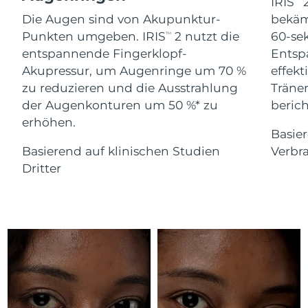
Advanced pore care essentials
IRIS
2
For healthy hair
18% PAP
Die Augen sind von Akupunktur-
bekäm
Kosmetik
Männer
Isle of Man
Erwartete Lieferung
8/14/26
Punkten umgeben. IRIS
2 nutzt die
60-se
TM
entspannende Fingerklopf-
Entsp
Israel
Erwartete Lieferung
8/16/26
Akupressur, um Augenringe um 70 %
effekt
zu reduzieren und die Ausstrahlung
Träne
Italien
Erwartete Lieferung
8/12/26
der Augenkonturen um 50 %* zu
berich
Kaufe alles
erhöhen.
Japan
Erwartete Lieferung
8/15/26
Basie
Basierend auf klinischen Studien
Verbr
Jersey
Erwartete Lieferung
8/17/26
FOREO APP
Dritter
Kasachstan
Erwartete Lieferung
8/14/26
ÜBER
Kuwait
Erwartete Lieferung
8/12/26
Lettland
Erwartete Lieferung
8/12/26
Libanon
Erwartete Lieferung
8/13/26