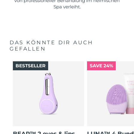
von professioneller Behandlung im heimischen
Spa verleiht.
DAS KÖNNTE DIR AUCH
GEFALLEN
BESTSELLER
SAVE 24%
BEAR™ 2 eyes & lips
LUNA™ 4 Bund