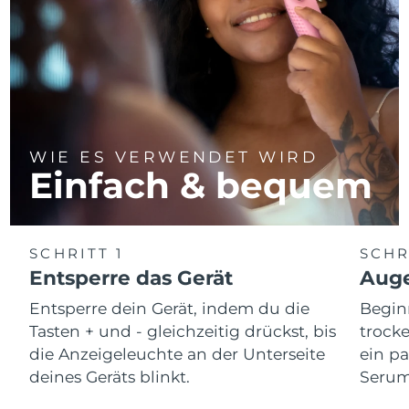
WIE ES VERWENDET WIRD
Einfach & bequem
SCHRITT 1
SCHR
Entsperre das Gerät
Auge
Entsperre dein Gerät, indem du die
Begin
Tasten + und - gleichzeitig drückst, bis
trocke
die Anzeigeleuchte an der Unterseite
ein p
deines Geräts blinkt.
Serum