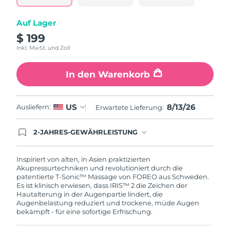
Taiwan
Erwartete Lieferung
8/17/26
Auf Lager
Thailand
Erwartete Lieferung
8/16/26
$ 199
Inkl. MwSt. und Zoll
Türkei
Erwartete Lieferung
8/13/26
In den Warenkorb
Vereinigte Arabische
Erwartete Lieferung
8/13/26
Emirate
8/13/26
US
Ausliefern:
Erwartete Lieferung:
Vereinigtes
Erwartete Lieferung
8/12/26
Königreich
2-JAHRES-GEWÄHRLEISTUNG
Mit deiner heutigen Bestellung registriere sich für
Vereinigte Staaten
Erwartete Lieferung
8/13/26
deine FOREO-Garantie. Das bedeutet: Falls du
innerhalb eines Jahres ab Kaufdatum Anlass zur
Inspiriert von alten, in Asien praktizierten
Beanstandung deines FOREO-Produktes haben
Akupressurtechniken und revolutioniert durch die
Usbekistan
Erwartete Lieferung
8/17/26
solltest, bekommst du dieses Produkt von
patentierte T-Sonic™ Massage von FOREO aus Schweden.
FOREO gratis ersetzt.
Es ist klinisch erwiesen, dass IRIS™ 2 die Zeichen der
Vietnam
Erwartete Lieferung
8/18/26
Hautalterung in der Augenpartie lindert, die
Augenbelastung reduziert und trockene, müde Augen
bekämpft - für eine sofortige Erfrischung.