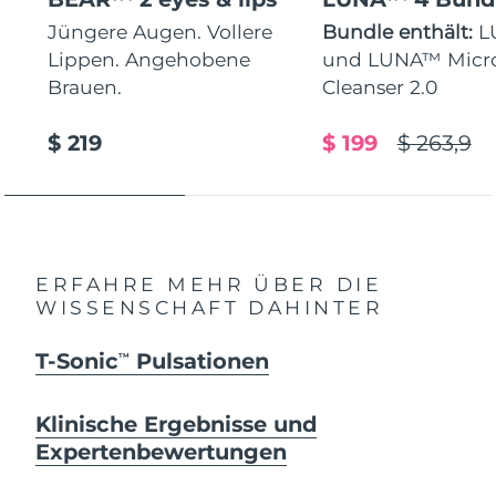
Jüngere Augen. Vollere
Bundle enthält:
L
Lippen. Angehobene
und LUNA™ Micr
Brauen.
Cleanser 2.0
$ 219
$ 199
$ 263,9
ERFAHRE MEHR ÜBER DIE
WISSENSCHAFT DAHINTER
T-Sonic
Pulsationen
TM
Klinische Ergebnisse und
Expertenbewertungen