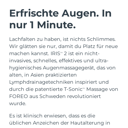
SCHWEDISCHE BEAUTY ROUTINE
Australien
Erwartete Lieferung
8/15/26
Erfrischte Augen. In
Österreich
Erwartete Lieferung
8/12/26
nur 1 Minute.
Bahrain
Erwartete Lieferung
8/13/26
Gesichtsreinigung
Gesichtsstraffung
Lachfalten zu haben, ist nichts Schlimmes.
Belgien
Erwartete Lieferung
8/12/26
LUNA™ 4 Set
BEAR™ 2 Set
Wir glätten sie nur, damit du Platz für neue
Anti-aging massage
Microcurrent toning
machen kannst. IRIS
2 ist ein nicht-
TM
Bermuda
Erwartete Lieferung
8/18/26
invasives, schnelles, effektives und ultra-
hygienisches Augenmassagegerät, das von
Hydratisierung
Mundpflege
Bosnien und
Erwartete Lieferung
8/15/26
LUNA™ 4 Plus
BEAR™ 2 go
alten, in Asien praktizierten
Herzegowina
UFO™ 3 Set
issa™ 4
Massage, LED heating
Microcurrent toning on-the-go
Lymphdrainagetechniken inspiriert und
FAQ™ ANTI-AGING-BEHANDLUNG
Deep facial hydration
Hybrid silicone sonic toothbrush
Brunei Darussalam
Erwartete Lieferung
8/17/26
durch die patentierte T-Sonic
Massage von
TM
FOREO aus Schweden revolutioniert
NEW
LUNA™ 4 Men
BEAR™ 2 eyes & lips
Bulgarien
Erwartete Lieferung
8/12/26
wurde.
UFO™ 3 LED
issa™ 4 plus
For men, anti-aging massage
Microcurrent line smoothing device
Near-infrared and red light therapy
Kanada
Es ist klinisch erwiesen, dass es die
Smart hybrid silicone sonic toothbrush
Erwartete Lieferung
8/16/26
device
Anti-aging
LED-Behandlungen
üblichen Anzeichen der Hautalterung in