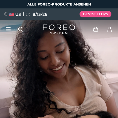
Direkt
ALLE FOREO-PRODUKTE ANSEHEN
zum
Inhalt
US
8/13/26
BESTSELLERS
NEU
Anmelden
Sprache
BREAKING NEWS
Benutzerkonto
English
Deutsch
Español
Meine Geräte
FAQ™ Pure Beauty-Tech Elixir
Français
Italiano
Português
Meine Bestellungen
Polski
Svenska
Русский
Türkçe
简体中文
繁體中文
Meine Adressen
issa™ Teeth Whitening Set
Meine Abonnements