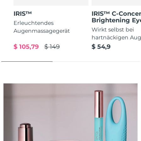
IRIS™
IRIS™ C-Concen
Brightening E
Erleuchtendes
Wirkt selbst bei
Augenmassagegerät
hartnäckigen Au
$ 105,79
$ 149
$ 54,9