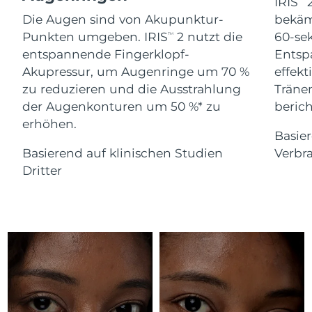
Advanced pore care essentials
IRIS
2
For healthy hair
18% PAP
Die Augen sind von Akupunktur-
bekäm
Kosmetik
Männer
Isle of Man
Erwartete Lieferung
8/14/26
Punkten umgeben. IRIS
2 nutzt die
60-se
TM
entspannende Fingerklopf-
Entsp
Israel
Erwartete Lieferung
8/16/26
Akupressur, um Augenringe um 70 %
effekt
zu reduzieren und die Ausstrahlung
Träne
Italien
Erwartete Lieferung
8/12/26
der Augenkonturen um 50 %* zu
berich
Kaufe alles
erhöhen.
Japan
Erwartete Lieferung
8/15/26
Basie
Basierend auf klinischen Studien
Verbr
Jersey
Erwartete Lieferung
8/17/26
FOREO APP
Dritter
Kasachstan
Erwartete Lieferung
8/14/26
ÜBER
Kuwait
Erwartete Lieferung
8/12/26
Lettland
Erwartete Lieferung
8/12/26
Libanon
Erwartete Lieferung
8/13/26