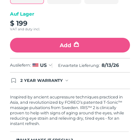
Taiwan
Erwartete Lieferung
8/17/26
Auf Lager
Thailand
Erwartete Lieferung
8/16/26
$ 199
VAT and duty incl.
Türkei
Erwartete Lieferung
8/13/26
Add
Vereinigte Arabische
Erwartete Lieferung
8/13/26
Emirate
8/13/26
US
Ausliefern:
Erwartete Lieferung:
Vereinigtes
Erwartete Lieferung
8/12/26
Königreich
2 YEAR WARRANTY
Ordering today registers you for full FOREO
Vereinigte Staaten
Erwartete Lieferung
8/13/26
warranty coverage. This means if you experience
issues within 2-year of purchase, FOREO will
Inspired by ancient acupressure techniques practiced in
replace your product free of charge.
Asia, and revolutionized by FOREO’s patented T-Sonic™
Usbekistan
Erwartete Lieferung
8/17/26
massage pulsations from Sweden. IRIS™ 2 is clinically
proven to help with signs of aging around the eyes, while
Vietnam
Erwartete Lieferung
8/18/26
reducing eye strain and relieving dry, tired eyes - for an
instant refresh.
WHAT MAKES IT SPECIAL?