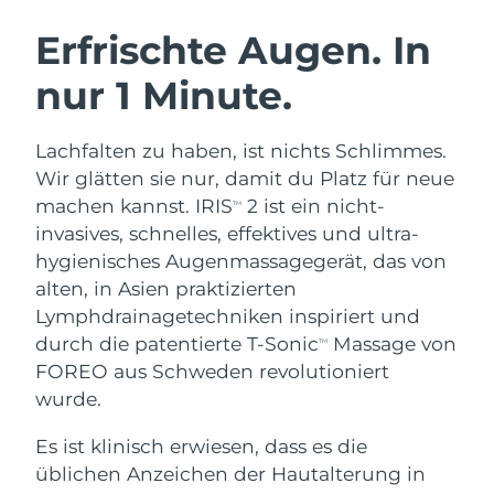
SCHWEDISCHE BEAUTY ROUTINE
Australien
Erwartete Lieferung
8/15/26
Erfrischte Augen. In
Österreich
Erwartete Lieferung
8/12/26
nur 1 Minute.
Bahrain
Erwartete Lieferung
8/13/26
Gesichtsreinigung
Gesichtsstraffung
Lachfalten zu haben, ist nichts Schlimmes.
Belgien
Erwartete Lieferung
8/12/26
LUNA™ 4 Set
BEAR™ 2 Set
Wir glätten sie nur, damit du Platz für neue
Anti-aging massage
Microcurrent toning
machen kannst. IRIS
2 ist ein nicht-
TM
Bermuda
Erwartete Lieferung
8/18/26
invasives, schnelles, effektives und ultra-
hygienisches Augenmassagegerät, das von
Hydratisierung
Mundpflege
Bosnien und
Erwartete Lieferung
8/15/26
LUNA™ 4 Plus
BEAR™ 2 go
alten, in Asien praktizierten
Herzegowina
UFO™ 3 Set
issa™ 4
Massage, LED heating
Microcurrent toning on-the-go
Lymphdrainagetechniken inspiriert und
FAQ™ ANTI-AGING-BEHANDLUNG
Deep facial hydration
Hybrid silicone sonic toothbrush
Brunei Darussalam
Erwartete Lieferung
8/17/26
durch die patentierte T-Sonic
Massage von
TM
FOREO aus Schweden revolutioniert
NEW
LUNA™ 4 Men
BEAR™ 2 eyes & lips
Bulgarien
Erwartete Lieferung
8/12/26
wurde.
UFO™ 3 LED
issa™ 4 plus
For men, anti-aging massage
Microcurrent line smoothing device
Near-infrared and red light therapy
Kanada
Es ist klinisch erwiesen, dass es die
Smart hybrid silicone sonic toothbrush
Erwartete Lieferung
8/16/26
device
Anti-aging
LED-Behandlungen
üblichen Anzeichen der Hautalterung in