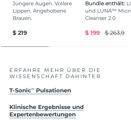
Jüngere Augen. Vollere
Bundle enthält:
L
Lippen. Angehobene
und LUNA™ Micr
Brauen.
Cleanser 2.0
$ 219
$ 199
$ 263,9
ERFAHRE MEHR ÜBER DIE
WISSENSCHAFT DAHINTER
T-Sonic
Pulsationen
TM
Klinische Ergebnisse und
Expertenbewertungen