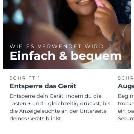
WIE ES VERWENDET WIRD
Einfach & bequem
SCHRITT 1
SCHR
Entsperre das Gerät
Auge
Entsperre dein Gerät, indem du die
Begin
Tasten + und - gleichzeitig drückst, bis
trocke
die Anzeigeleuchte an der Unterseite
ein p
deines Geräts blinkt.
Serum