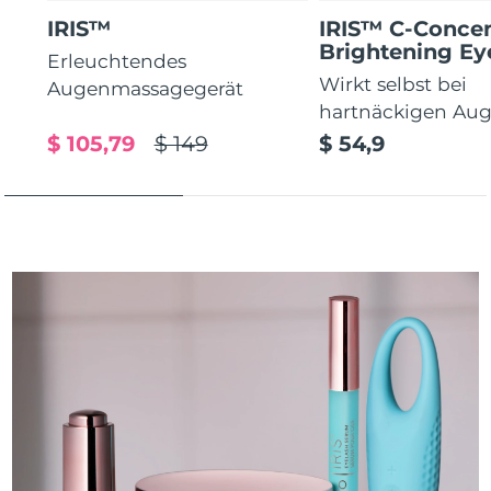
IRIS™
IRIS™ C-Concen
Brightening E
Erleuchtendes
Wirkt selbst bei
Augenmassagegerät
hartnäckigen Au
$ 105,79
$ 149
$ 54,9