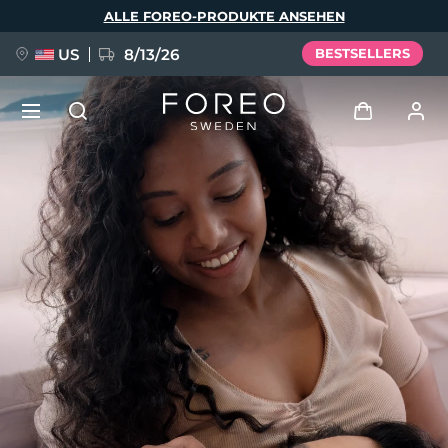
Direkt
ALLE FOREO-PRODUKTE ANSEHEN
zum
Inhalt
US
8/13/26
BESTSELLERS
NEU
Anmelden
Sprache
BREAKING NEWS
Benutzerkonto
English
Deutsch
Español
Meine Geräte
FAQ™ Pure Beauty-Tech Elixir
Français
Italiano
Português
Meine Bestellungen
Polski
Svenska
Русский
Türkçe
简体中文
繁體中文
Meine Adressen
issa™ Teeth Whitening Set
Meine Abonnements