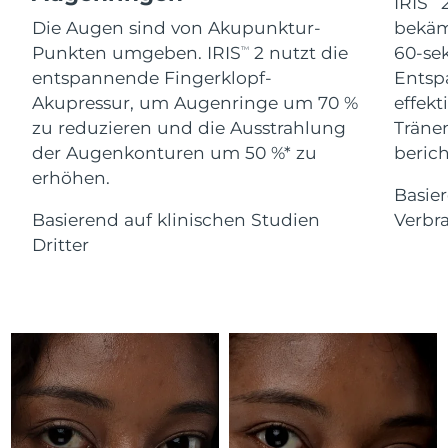
Advanced pore care essentials
IRIS
2
For healthy hair
18% PAP
Die Augen sind von Akupunktur-
bekäm
Kosmetik
Männer
Isle of Man
Erwartete Lieferung
8/13/26
Punkten umgeben. IRIS
2 nutzt die
60-se
TM
entspannende Fingerklopf-
Entsp
Israel
Erwartete Lieferung
8/15/26
Akupressur, um Augenringe um 70 %
effekt
zu reduzieren und die Ausstrahlung
Träne
Italien
Erwartete Lieferung
8/11/26
der Augenkonturen um 50 %* zu
berich
Kaufe alles
erhöhen.
Japan
Erwartete Lieferung
8/14/26
Basie
Basierend auf klinischen Studien
Verbr
Jersey
Erwartete Lieferung
8/16/26
FOREO APP
Dritter
Kasachstan
Erwartete Lieferung
8/13/26
ÜBER
Kuwait
Erwartete Lieferung
8/11/26
Lettland
Erwartete Lieferung
8/11/26
Libanon
Erwartete Lieferung
8/12/26