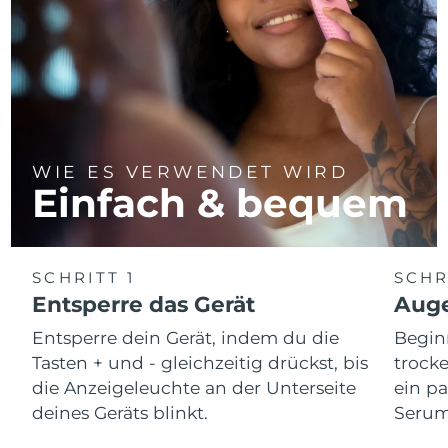
WIE ES VERWENDET WIRD
Einfach & bequem
SCHRITT 1
SCHR
Entsperre das Gerät
Auge
Entsperre dein Gerät, indem du die
Begin
Tasten + und - gleichzeitig drückst, bis
trocke
die Anzeigeleuchte an der Unterseite
ein p
deines Geräts blinkt.
Serum