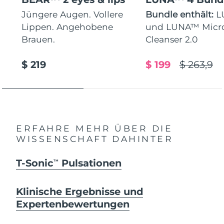
Jüngere Augen. Vollere
Bundle enthält:
L
Lippen. Angehobene
und LUNA™ Micr
Brauen.
Cleanser 2.0
$ 219
$ 199
$ 263,9
ERFAHRE MEHR ÜBER DIE
WISSENSCHAFT DAHINTER
T-Sonic
Pulsationen
TM
Klinische Ergebnisse und
Expertenbewertungen