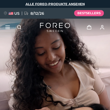
Direkt
ALLE FOREO-PRODUKTE ANSEHEN
zum
Inhalt
US
8/12/26
BESTSELLERS
NEU
Anmelden
Sprache
BREAKING NEWS
Benutzerkonto
English
Deutsch
Español
Meine Geräte
FAQ™ Pure Beauty-Tech Elixir
Français
Italiano
Português
Meine Bestellungen
Polski
Svenska
Русский
Türkçe
简体中文
繁體中文
Meine Adressen
issa™ Teeth Whitening Set
Meine Abonnements