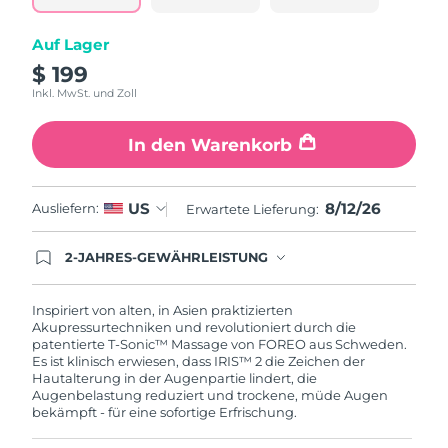
Taiwan
Erwartete Lieferung
8/16/26
Auf Lager
Thailand
Erwartete Lieferung
8/15/26
$ 199
Inkl. MwSt. und Zoll
Türkei
Erwartete Lieferung
8/12/26
In den Warenkorb
Vereinigte Arabische
Erwartete Lieferung
8/12/26
Emirate
8/12/26
US
Ausliefern:
Erwartete Lieferung:
Vereinigtes
Erwartete Lieferung
8/11/26
Königreich
2-JAHRES-GEWÄHRLEISTUNG
Mit deiner heutigen Bestellung registriere sich für
Vereinigte Staaten
Erwartete Lieferung
8/12/26
deine FOREO-Garantie. Das bedeutet: Falls du
innerhalb eines Jahres ab Kaufdatum Anlass zur
Inspiriert von alten, in Asien praktizierten
Beanstandung deines FOREO-Produktes haben
Akupressurtechniken und revolutioniert durch die
Usbekistan
Erwartete Lieferung
8/16/26
solltest, bekommst du dieses Produkt von
patentierte T-Sonic™ Massage von FOREO aus Schweden.
FOREO gratis ersetzt.
Es ist klinisch erwiesen, dass IRIS™ 2 die Zeichen der
Vietnam
Erwartete Lieferung
8/17/26
Hautalterung in der Augenpartie lindert, die
Augenbelastung reduziert und trockene, müde Augen
bekämpft - für eine sofortige Erfrischung.