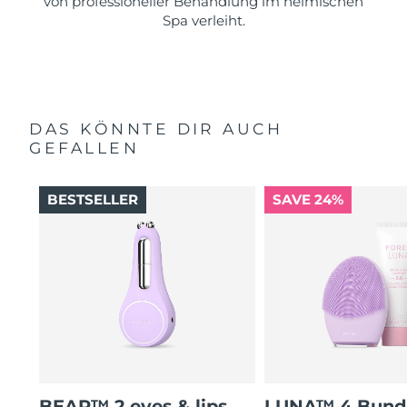
von professioneller Behandlung im heimischen
Spa verleiht.
DAS KÖNNTE DIR AUCH
GEFALLEN
BESTSELLER
SAVE 24%
BEAR™ 2 eyes & lips
LUNA™ 4 Bund