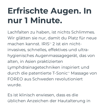
SCHWEDISCHE BEAUTY ROUTINE
Australien
Erwartete Lieferung
8/14/26
Erfrischte Augen. In
Österreich
Erwartete Lieferung
8/11/26
nur 1 Minute.
Bahrain
Erwartete Lieferung
8/12/26
Gesichtsreinigung
Gesichtsstraffung
Lachfalten zu haben, ist nichts Schlimmes.
Belgien
Erwartete Lieferung
8/11/26
LUNA™ 4 Set
BEAR™ 2 Set
Wir glätten sie nur, damit du Platz für neue
Anti-aging massage
Microcurrent toning
machen kannst. IRIS
2 ist ein nicht-
TM
Bermuda
Erwartete Lieferung
8/17/26
invasives, schnelles, effektives und ultra-
hygienisches Augenmassagegerät, das von
Hydratisierung
Mundpflege
Bosnien und
Erwartete Lieferung
8/14/26
LUNA™ 4 Plus
BEAR™ 2 go
alten, in Asien praktizierten
Herzegowina
UFO™ 3 Set
issa™ 4
Massage, LED heating
Microcurrent toning on-the-go
Lymphdrainagetechniken inspiriert und
FAQ™ ANTI-AGING-BEHANDLUNG
Deep facial hydration
Hybrid silicone sonic toothbrush
Brunei Darussalam
Erwartete Lieferung
8/16/26
durch die patentierte T-Sonic
Massage von
TM
FOREO aus Schweden revolutioniert
NEW
LUNA™ 4 Men
BEAR™ 2 eyes & lips
Bulgarien
Erwartete Lieferung
8/11/26
wurde.
UFO™ 3 LED
issa™ 4 plus
For men, anti-aging massage
Microcurrent line smoothing device
Near-infrared and red light therapy
Kanada
Es ist klinisch erwiesen, dass es die
Smart hybrid silicone sonic toothbrush
Erwartete Lieferung
8/15/26
device
Anti-aging
LED-Behandlungen
üblichen Anzeichen der Hautalterung in