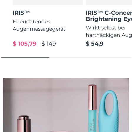
IRIS™
IRIS™ C-Concen
Brightening E
Erleuchtendes
Wirkt selbst bei
Augenmassagegerät
hartnäckigen Au
$ 105,79
$ 149
$ 54,9