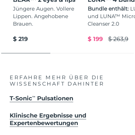
Jüngere Augen. Vollere
Bundle enthält:
L
Lippen. Angehobene
und LUNA™ Micr
Brauen.
Cleanser 2.0
$ 219
$ 199
$ 263,9
ERFAHRE MEHR ÜBER DIE
WISSENSCHAFT DAHINTER
T-Sonic
Pulsationen
TM
Klinische Ergebnisse und
Expertenbewertungen