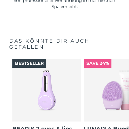
von professioneller Behandlung im heimischen
Spa verleiht.
DAS KÖNNTE DIR AUCH
GEFALLEN
BESTSELLER
SAVE 24%
BEAR™ 2 eyes & lips
LUNA™ 4 Bund