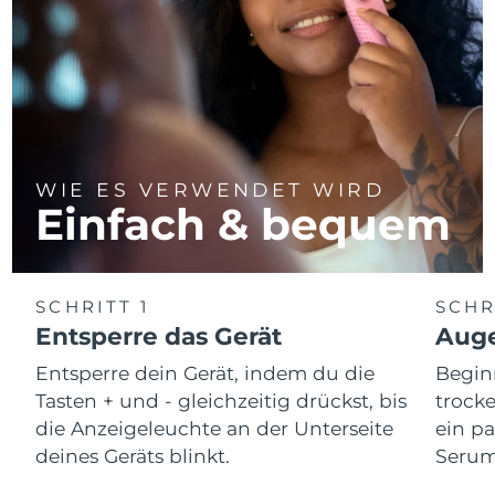
WIE ES VERWENDET WIRD
Einfach & bequem
SCHRITT 1
SCHR
Entsperre das Gerät
Auge
Entsperre dein Gerät, indem du die
Begin
Tasten + und - gleichzeitig drückst, bis
trocke
die Anzeigeleuchte an der Unterseite
ein p
deines Geräts blinkt.
Serum