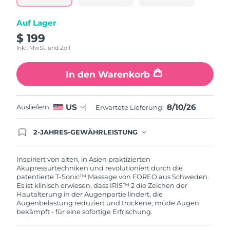
Taiwan
Erwartete Lieferung
8/14/26
Auf Lager
Thailand
Erwartete Lieferung
8/13/26
$ 199
Inkl. MwSt. und Zoll
Türkei
Erwartete Lieferung
8/10/26
In den Warenkorb
Vereinigte Arabische
Erwartete Lieferung
8/10/26
Emirate
8/10/26
US
Ausliefern:
Erwartete Lieferung:
Vereinigtes
Erwartete Lieferung
8/9/26
Königreich
2-JAHRES-GEWÄHRLEISTUNG
Mit deiner heutigen Bestellung registriere sich für
Vereinigte Staaten
Erwartete Lieferung
8/10/26
deine FOREO-Garantie. Das bedeutet: Falls du
innerhalb eines Jahres ab Kaufdatum Anlass zur
Inspiriert von alten, in Asien praktizierten
Beanstandung deines FOREO-Produktes haben
Akupressurtechniken und revolutioniert durch die
Usbekistan
Erwartete Lieferung
8/14/26
solltest, bekommst du dieses Produkt von
patentierte T-Sonic™ Massage von FOREO aus Schweden.
FOREO gratis ersetzt.
Es ist klinisch erwiesen, dass IRIS™ 2 die Zeichen der
Vietnam
Erwartete Lieferung
8/15/26
Hautalterung in der Augenpartie lindert, die
Augenbelastung reduziert und trockene, müde Augen
bekämpft - für eine sofortige Erfrischung.