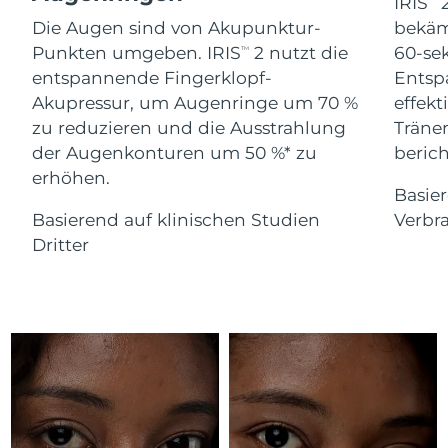
Advanced pore care essentials
IRIS
2
For healthy hair
18% PAP
Die Augen sind von Akupunktur-
bekäm
Kosmetik
Männer
Isle of Man
Erwartete Lieferung
8/11/26
Punkten umgeben. IRIS
2 nutzt die
60-se
TM
entspannende Fingerklopf-
Entsp
Israel
Erwartete Lieferung
8/13/26
Akupressur, um Augenringe um 70 %
effekt
zu reduzieren und die Ausstrahlung
Träne
Italien
Erwartete Lieferung
8/9/26
der Augenkonturen um 50 %* zu
berich
Kaufe alles
erhöhen.
Japan
Erwartete Lieferung
8/12/26
Basie
Basierend auf klinischen Studien
Verbr
Jersey
Erwartete Lieferung
8/14/26
FOREO APP
Dritter
Kasachstan
Erwartete Lieferung
8/11/26
ÜBER
Kuwait
Erwartete Lieferung
8/9/26
Lettland
Erwartete Lieferung
8/9/26
Libanon
Erwartete Lieferung
8/10/26