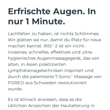
SCHWEDISCHE BEAUTY ROUTINE
Australien
Erwartete Lieferung
8/12/26
Erfrischte Augen. In
Österreich
Erwartete Lieferung
8/9/26
nur 1 Minute.
Bahrain
Erwartete Lieferung
8/10/26
Gesichtsreinigung
Gesichtsstraffung
Lachfalten zu haben, ist nichts Schlimmes.
Belgien
Erwartete Lieferung
8/9/26
LUNA™ 4 Set
BEAR™ 2 Set
Wir glätten sie nur, damit du Platz für neue
Anti-aging massage
Microcurrent toning
machen kannst. IRIS
2 ist ein nicht-
TM
Bermuda
Erwartete Lieferung
8/15/26
invasives, schnelles, effektives und ultra-
hygienisches Augenmassagegerät, das von
Hydratisierung
Mundpflege
Bosnien und
Erwartete Lieferung
8/12/26
LUNA™ 4 Plus
BEAR™ 2 go
alten, in Asien praktizierten
Herzegowina
UFO™ 3 Set
issa™ 4
Massage, LED heating
Microcurrent toning on-the-go
Lymphdrainagetechniken inspiriert und
FAQ™ ANTI-AGING-BEHANDLUNG
Deep facial hydration
Hybrid silicone sonic toothbrush
Brunei Darussalam
Erwartete Lieferung
8/14/26
durch die patentierte T-Sonic
Massage von
TM
FOREO aus Schweden revolutioniert
NEW
LUNA™ 4 Men
BEAR™ 2 eyes & lips
Bulgarien
Erwartete Lieferung
8/9/26
wurde.
UFO™ 3 LED
issa™ 4 plus
For men, anti-aging massage
Microcurrent line smoothing device
Near-infrared and red light therapy
Kanada
Es ist klinisch erwiesen, dass es die
Smart hybrid silicone sonic toothbrush
Erwartete Lieferung
8/13/26
device
Anti-aging
LED-Behandlungen
üblichen Anzeichen der Hautalterung in