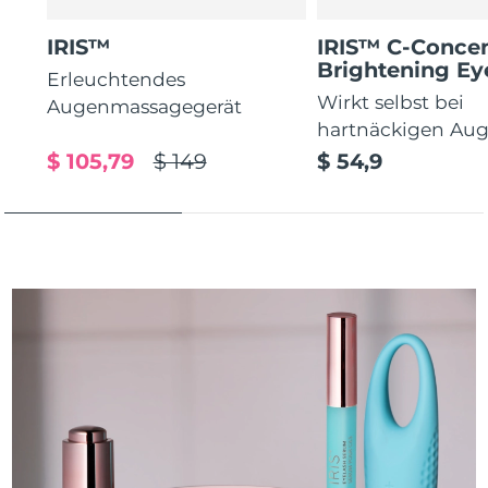
IRIS™
IRIS™ C-Concen
Brightening E
Erleuchtendes
Wirkt selbst bei
Augenmassagegerät
hartnäckigen Au
$ 105,79
$ 149
$ 54,9