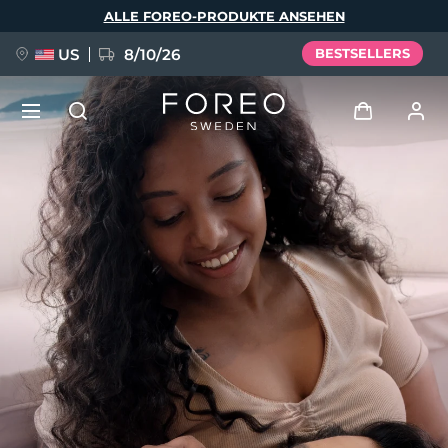
Direkt
ALLE FOREO-PRODUKTE ANSEHEN
zum
Inhalt
US
8/10/26
BESTSELLERS
NEU
Anmelden
Sprache
BREAKING NEWS
Benutzerkonto
English
Deutsch
Español
Meine Geräte
FAQ™ Pure Beauty-Tech Elixir
Français
Italiano
Português
Meine Bestellungen
Polski
Svenska
Русский
Türkçe
简体中文
繁體中文
Meine Adressen
issa™ Teeth Whitening Set
Meine Abonnements