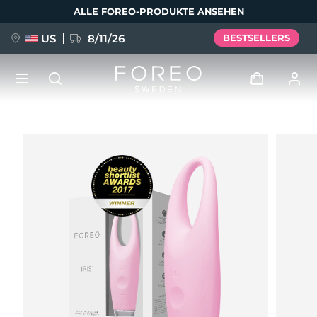
Direkt
ALLE FOREO-PRODUKTE ANSEHEN
zum
Inhalt
US
8/11/26
BESTSELLERS
NEU
Anmelden
Sprache
BREAKING NEWS
Benutzerkonto
English
Deutsch
Español
Meine Geräte
FAQ™ Pure Beauty-Tech Elixir
Français
Italiano
Português
Meine Bestellungen
Polski
Svenska
Русский
Türkçe
简体中文
繁體中文
Meine Adressen
issa™ Teeth Whitening Set
Meine Abonnements